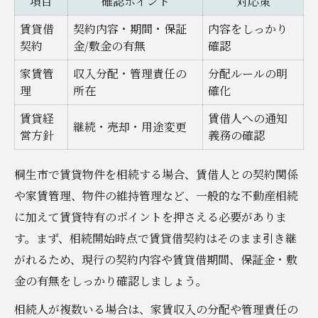
項目
確認ポイント
対応策
比較
賃貸借
契約内容・期間・保証
内容をしっかり
桐生市で相談できる専門家の選び方
契約
金/敷金の有無
確認
賃貸と相続の両面をサポートする方法
家賃管
収入分配・管理責任の
分配ルールの明
複雑な相続案件を解決する連携のコツ
理
所在
確化
安心して依頼できるサポート内容とは
賃貸経
賃借人への通知
継続・売却・用途変更
営方針
義務の確認
桐生市で賃貸物件を相続する場合、賃借人との契約関係
や家賃管理、物件の維持管理など、一般的な不動産相続
に加えて賃貸特有のポイントを押さえる必要がありま
す。まず、相続開始時点で賃貸借契約はそのまま引き継
がれるため、現行の契約内容や賃貸借期間、保証金・敷
金の有無をしっかり確認しましょう。
相続人が複数いる場合は、家賃収入の分配や管理責任の