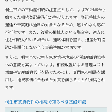
遺産分割協議を円満に進める秘訣
桐生市での不動産相続の注意点として、まず2024年から
名義変更の注意点とスムーズな進め方
始まった相続登記義務化が挙げられます。登記手続きの
相続登記でよくあるトラブル事例と対策
遅延や未実施は過料の対象となるため、速やかな対応が
不可欠です。また、複数の相続人がいる場合や、遠方に
桐生市の賃貸物件と相続問題を解決する秘訣と
住む相続人がいる場合は、連絡体制を整え、遺産分割協
は
議が長期化しないよう事前準備が大切です。
賃貸物件相続の課題と解決策比較表
不動産相続で賃貸経営を成功させる方法
さらに、桐生市では空き家対策や地域の不動産価値維持
への意識も高まっています。相続放置による管理コスト
桐生市で人気の賃貸物件タイプの特徴
増加や資産価値低下を防ぐためにも、専門家の相談を活
相続トラブルを未然に防ぐための工夫
用し、地域事情に合わせた対策を講じることが推奨され
賃貸物件選びで重視すべきポイント
ます。
専門家と連携して進める不動産相続の安心サポ
ート法
桐生市賃貸物件の相続で知るべき基礎知識
専門家連携による不動産相続サポート体制