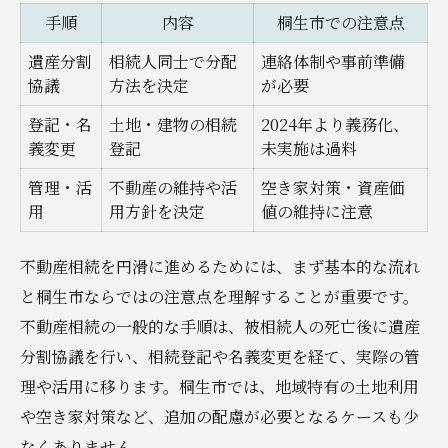
桐生市の賃貸物件管理に強い専門家活用術
手順
内容
桐生市での注意点
不動産相続後の空室対策と管理の要点
遺産分割
相続人同士で分配
連絡体制や事前準備
アパートや一戸建て賃貸の収益最大化術
協議
方法を決定
が必要
空き家対策として活用したい不動産相続のポイ
登記・名
土地・建物の相続
2024年より義務化、
ント
義変更
登記
未実施は過料
空き家発生を防ぐ不動産相続対策早見表
管理・活
不動産の維持や活
空き家対策・資産価
桐生市の空き家を賃貸活用するメリット
用
用方針を決定
値の維持に注意
不動産相続で空き家管理を成功させる秘訣
不動産相続を円滑に進めるためには、まず基本的な流れ
相続後に空き家になりやすい物件の特徴
と桐生市ならではの注意点を理解することが重要です。
賃貸への転用で空き家問題を解決する方法
不動産相続の一般的な手順は、被相続人の死亡後に遺産
不動産相続手続きを円滑に進めるための具体的
分割協議を行い、相続登記や名義変更を経て、実際の管
な方法
理や活用に移ります。桐生市では、地域特有の土地利用
不動産相続手続きの進行フロー一覧
や空き家対策など、追加の配慮が必要となるケースも少
桐生市で書類収集を効率化するコツ
なくありません。