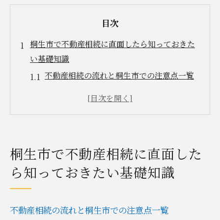
目次
桐生市で不動産相続に直面したら知っておきた
い基礎知識
不動産相続の流れと桐生市での注意点一覧
桐生市賃貸物件の相続で知るべき基礎知識
相続発生時に役立つ桐生市エリアの情報
賃貸一戸建て相続時の手続きポイント
不動産相続のトラブル予防策とは
桐生市で不動産相続に直面した
賃貸物件の相続後に気をつけたい管理と運営の
ら知っておきたい基礎知識
コツ
相続後の賃貸管理項目比較表
賃貸物件を円滑に運営する実践法
不動産相続の流れと桐生市での注意点一覧