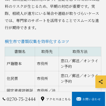
料のリスクが生じるため、早期の対応が重要です。実
際、相続人が遠方にいる場合や連絡が取りづらいケース
では、専門家のサポートを活用することでスムーズな進
行が期待できます。
桐生市で書類収集を効率化するコツ
書類名
取得先
取得方法
窓口／郵送／オンライ
戸籍謄本
市役所
ン予約
窓口／郵送／オンライ
住民票
市役所
ン予約
固定資産評価証
市役所／法
窓口／郵送
明書
務局
0270-75-2444
アクセスはこちら
お問い合わせ