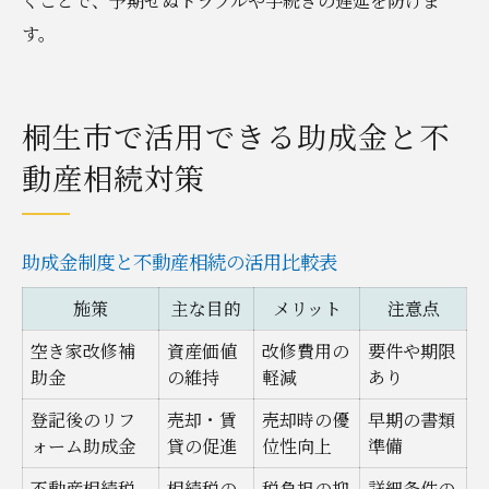
くことで、予期せぬトラブルや手続きの遅延を防げま
す。
桐生市で活用できる助成金と不
動産相続対策
助成金制度と不動産相続の活用比較表
施策
主な目的
メリット
注意点
空き家改修補
資産価値
改修費用の
要件や期限
助金
の維持
軽減
あり
登記後のリフ
売却・賃
売却時の優
早期の書類
ォーム助成金
貸の促進
位性向上
準備
不動産相続税
相続税の
税負担の抑
詳細条件の