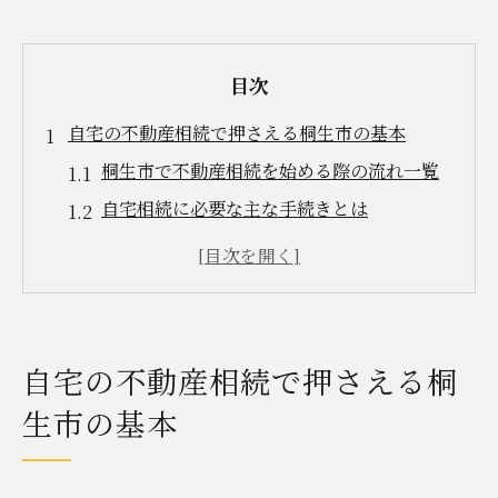
目次
自宅の不動産相続で押さえる桐生市の基本
桐生市で不動産相続を始める際の流れ一覧
自宅相続に必要な主な手続きとは
不動産相続のポイントを桐生市で学ぶ
桐生市で相続人が知っておくべき注意点
不動産相続を円滑に進めるための準備
桐生市で活用できる助成金と不動産相続対策
自宅の不動産相続で押さえる桐
助成金制度と不動産相続の活用比較表
生市の基本
不動産相続に役立つ桐生市の補助金情報
助成金申請時に注意したい書類一覧