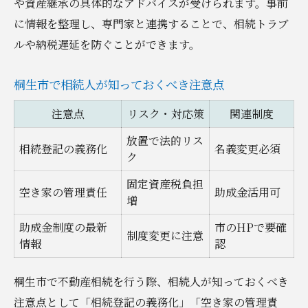
や資産継承の具体的なアドバイスが受けられます。事前
に情報を整理し、専門家と連携することで、相続トラブ
ルや納税遅延を防ぐことができます。
桐生市で相続人が知っておくべき注意点
注意点
リスク・対応策
関連制度
放置で法的リス
相続登記の義務化
名義変更必須
ク
固定資産税負担
空き家の管理責任
助成金活用可
増
助成金制度の最新
市のHPで要確
制度変更に注意
情報
認
桐生市で不動産相続を行う際、相続人が知っておくべき
注意点として「相続登記の義務化」「空き家の管理責