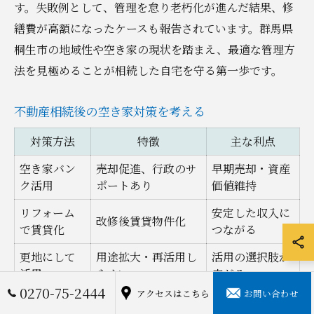
す。失敗例として、管理を怠り老朽化が進んだ結果、修
繕費が高額になったケースも報告されています。群馬県
桐生市の地域性や空き家の現状を踏まえ、最適な管理方
法を見極めることが相続した自宅を守る第一歩です。
不動産相続後の空き家対策を考える
対策方法
特徴
主な利点
空き家バン
売却促進、行政のサ
早期売却・資産
ク活用
ポートあり
価値維持
リフォーム
安定した収入に
改修後賃貸物件化
で賃貸化
つながる
更地にして
用途拡大・再活用し
活用の選択肢が
活用
やすい
広がる
0270-75-2444
アクセスはこちら
お問い合わせ
不動産相続後、空き家を放置すると資産価値の低下や税