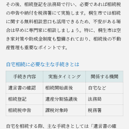
桐生市で活用できる空き家助成金の実情
その後、相続登記を法務局で行い、必要であれば相続税
空き家相続で困った時の解決アプローチ
の申告や納付を税務署にて実施します。桐生市では相続
無料相談窓口を使った安心の不動産相続術
に関する無料相談窓口も活用できるため、不安がある場
桐生市の無料相談窓口比較一覧
合は早めに専門家に相談しましょう。特に、桐生市は空
き家対策や助成金制度も整備されており、相続後の不動
不動産相続の相談前に準備する書類とは
産管理も重要なポイントです。
相続相談窓口の上手な選び方と活用法
無料相談で得られる専門家サポート例
自宅相続に必要な主な手続きとは
窓口を利用した不動産相続のトラブル回避
手続き内容
実施タイミング
関係する機関
法
桐生市の支援策を味方に資産価値を守る実践法
遺言書の確認
相続開始直後
自宅など
桐生市の支援策と不動産相続対策早見表
相続登記
遺産分割協議後
法務局
資産価値を守るための支援策活用法
相続税申告
課税対象時
税務署
相続した自宅を守る桐生市の最新制度
自宅を相続する際、主な手続きとしては「遺言書の確
支援策を賢く使った資産維持のコツ