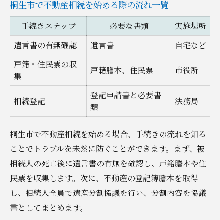
桐生市で不動産相続を始める際の流れ一覧
桐生市の助成金で空き家相続を有利に
不動産相続対策に助成金を組み合わせる方
手続きステップ
必要な書類
実施場所
法
遺言書の有無確認
遺言書
自宅など
相続税の有無を見極める桐生市での方法
戸籍・住民票の収
戸籍謄本、住民票
市役所
相続税申告要否の判断基準早見表
集
桐生市で不動産相続税が不要なケース
登記申請書と必要書
相続登記
法務局
基礎控除額を計算するポイント
類
相続税対策の最新情報を桐生市で知る
桐生市で不動産相続を始める場合、手続きの流れを知る
小規模宅地の特例を活かすテクニック
ことでトラブルを未然に防ぐことができます。まず、被
空き家管理と不動産相続の悩みを解決する
相続人の死亡後に遺言書の有無を確認し、戸籍謄本や住
桐生市における空き家管理方法の比較
民票を収集します。次に、不動産の登記簿謄本を取得
不動産相続後の空き家対策を考える
し、相続人全員で遺産分割協議を行い、分割内容を協議
空き家のリスクと管理のポイント
書としてまとめます。