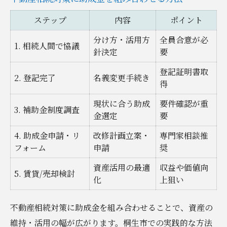
ステップ
内容
ポイント
分け方・活用方
全員合意が必
1. 相続人間で協議
針決定
要
登記証明書取
2. 登記完了
名義変更手続き
得
現状に合う助成
要件確認が重
3. 補助金制度調査
金選定
要
4. 助成金申請・リ
改修計画立案・
専門家相談推
フォーム
申請
奨
資産活用の最適
収益や価値向
5. 賃貸/売却検討
化
上狙い
不動産相続対策に助成金を組み合わせることで、資産の
維持・活用の幅が広がります。桐生市での実践的な方法