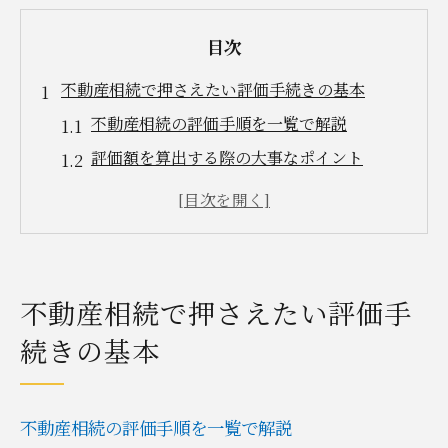
目次
不動産相続で押さえたい評価手続きの基本
不動産相続の評価手順を一覧で解説
評価額を算出する際の大事なポイント
手続きの流れを知れば安心して進められる
不動産相続で必要な書類と取得方法
評価基準の違いが相続に与える影響
前橋市における不動産相続の評価証明取得法
不動産相続で押さえたい評価手
評価証明書の入手先と申請方法まとめ
続きの基本
前橋市での不動産相続手続きの流れ
評価証明書が必要なタイミングを解説
不動産相続の評価手順を一覧で解説
郵送申請や窓口対応の違いと注意点