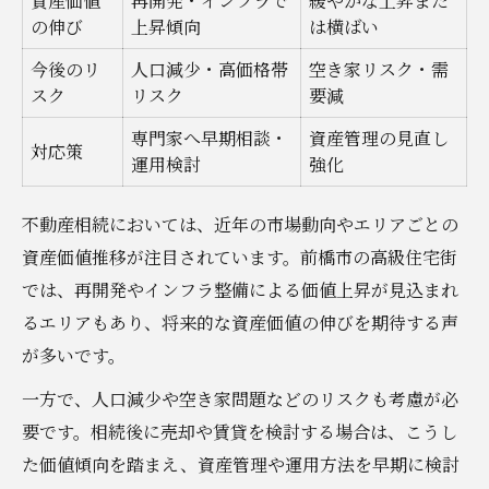
資産価値
再開発・インフラで
緩やかな上昇また
の伸び
上昇傾向
は横ばい
今後のリ
人口減少・高価格帯
空き家リスク・需
スク
リスク
要減
専門家へ早期相談・
資産管理の見直し
対応策
運用検討
強化
不動産相続においては、近年の市場動向やエリアごとの
資産価値推移が注目されています。前橋市の高級住宅街
では、再開発やインフラ整備による価値上昇が見込まれ
るエリアもあり、将来的な資産価値の伸びを期待する声
が多いです。
一方で、人口減少や空き家問題などのリスクも考慮が必
要です。相続後に売却や賃貸を検討する場合は、こうし
た価値傾向を踏まえ、資産管理や運用方法を早期に検討