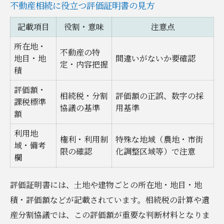
不動産相続に役立つ評価証明書の見方
記載項目
役割・意味
注意点
所在地・
不動産の特
地目・地
間違いがないか要確認
定・内容把握
積
評価額・
相続税・分割
評価額の正誤、数字の採
課税標準
協議の基準
用基準
額
利用地
権利・利用制
特殊な地域（農地・市街
域・備考
限の確認
化調整区域等）で注意
欄
評価証明書には、土地や建物ごとの所在地・地目・地
積・評価額などが記載されています。相続税の計算や遺
産分割協議では、この評価額が重要な判断材料となりま