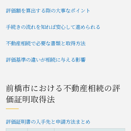
不動産相続に役立つ評価証明書の見方
評価額を算出する際の大事なポイント
高級住宅街の価値に基づく相続評価とは何か
高級住宅街の価値が不動産相続に与える影
手続きの流れを知れば安心して進められる
響
不動産相続で必要な書類と取得方法
エリア別の相続評価の違いを比較
高級住宅街の評価ポイントを徹底解説
評価基準の違いが相続に与える影響
不動産相続で注目される価値傾向
資産価値の上昇が相続評価に及ぼす効果
固定資産評価証明書を活用した資産管理のコツ
前橋市における不動産相続の評
固定資産評価証明書の活用例一覧
価証明取得法
証明書を使った資産管理のポイント
不動産相続後の資産管理術を紹介
評価証明書の入手先と申請方法まとめ
証明書取得でトラブルを未然に防ぐ方法