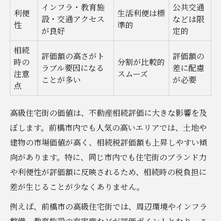
インフラ・教育施
公共交通
利便
生活利便は標
設・交通アクセス
などは限
性
準的
が良好
定的
相続
評価額の高さがト
評価額の
時の
分割が比較的
ラブル要因になる
差に配慮
注意
スムーズ
ことが多い
が必要
点
高級住宅街の価値は、不動産相続評価に大きな影響を及
ぼします。前橋市内でも人気の高いエリアでは、土地や
建物の市場価値が高く、相続税評価額も上昇しやすい傾
向があります。特に、同じ市内でも住宅街のブランド力
や利便性が評価額に反映されるため、相続時の税負担に
差が生じることが少なくありません。
例えば、前橋市の高級住宅街では、周辺環境やインフラ