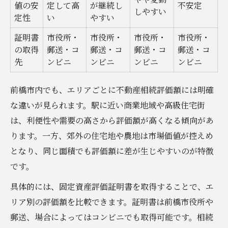
値の安
定して高
が継続し
不安定
しやすい
定性
い
やすい
証明書
市役所・
市役所・
市役所・
市役所・
の取得
郵送・コ
郵送・コ
郵送・コ
郵送・コ
先
ンビニ
ンビニ
ンビニ
ンビニ
前橋市内でも、エリアごとに不動産相続評価額には明確
な違いが見られます。駅に近い商業地域や高級住宅街
は、利便性や需要の高さから評価額が高くなる傾向があ
ります。一方、郊外の住宅地や農地は市場価値が控えめ
となり、同じ面積でも評価額に差が生じやすいのが特徴
です。
具体的には、固定資産評価証明書を取得することで、エ
リア別の評価額を比較できます。証明書は前橋市役所や
郵送、場合によってはコンビニでも取得可能です。相続