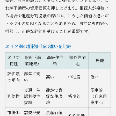
整備、教育施設の充実度などが評価ポイントとなり、こ
れが不動産の資産価値を押し上げます。相続人が複数い
る場合や遺産分割協議の際には、こうした価値の違いが
トラブルの原因となることもあるため、事前に専門家へ
相談し、正確な評価を受けることが重要です。
エリア別の相続評価の違いを比較
エリア
駅近（商
高級住宅
郊外住宅
農地
特性
業地域）
街
地
評価額
非常に高
高い
中程度
低い
の傾向
い
交通・生
静かで良
限定的
利便性
活利便性
好な住環
標準的
（自家用
抜群
境
車中心）
市場価
需要が安
資産価値
やや変動