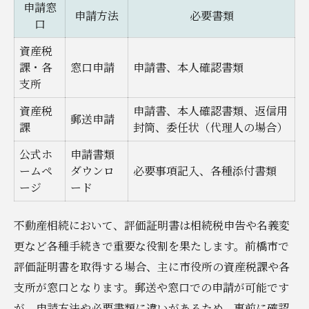
資産状況を見える化する証明書の使い方
申請窓
申請方法
必要書類
口
土地の評価証明書を市役所で取得する流れ
資産税
市役所での評価証明書取得ステップ一覧
課・各
窓口申請
申請書、本人確認書類
土地評価証明書申請時の必要書類
支所
スムーズな証明書取得のための準備
資産税
申請書、本人確認書類、返信用
郵送申請
申請窓口と受付時間の注意点
課
封筒、委任状（代理人の場合）
代理人申請時のポイントを解説
公式ホ
申請書類
相続税と固定資産税の違いをしっかり把握しよ
ームペ
ダウンロ
必要事項記入、各種添付書類
ージ
ード
う
相続税と固定資産税の比較表で理解
不動産相続において、評価証明書は相続税申告や名義変
税金の計算方法と適用範囲を解説
更など各種手続きで重要な役割を果たします。前橋市で
相続税評価額が8割になる理由
評価証明書を取得する場合、主に市役所の資産税課や各
固定資産税評価額の特徴と注意点
支所が窓口となります。郵送や窓口での申請が可能です
税務手続きで押さえたい基本事項
が、申請方法や必要書類に違いがあるため、事前に確認