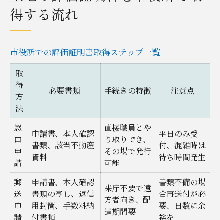
得する流れ
市役所での評価証明書取得ステップ一覧
取
得
必要書類
手続きの特徴
注意点
方
法
窓
直接職員とや
申請書、本人確認
平日のみ受
口
り取りでき、
書類、該当不動産
付、混雑時は
申
その場で発行
資料
待ち時間発生
請
可能
郵
申請書、本人確認
書類不備の場
来庁不要で遠
送
書類の写し、返信
合再送付が必
方者向き、配
申
用封筒、手数料納
要、日数に余
達期間要
請
付書類
裕を