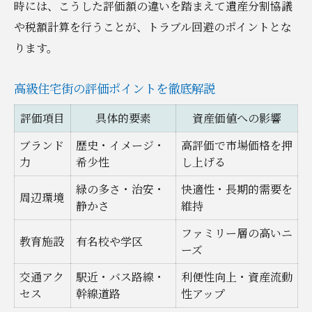
時には、こうした評価額の違いを踏まえて遺産分割協議
や税額計算を行うことが、トラブル回避のポイントとな
ります。
高級住宅街の評価ポイントを徹底解説
評価項目
具体的要素
資産価値への影響
ブランド
歴史・イメージ・
高評価で市場価格を押
力
希少性
し上げる
緑の多さ・治安・
快適性・長期的需要を
周辺環境
静かさ
維持
ファミリー層の高いニ
教育施設
有名校や学区
ーズ
交通アク
駅近・バス路線・
利便性向上・資産流動
セス
幹線道路
性アップ