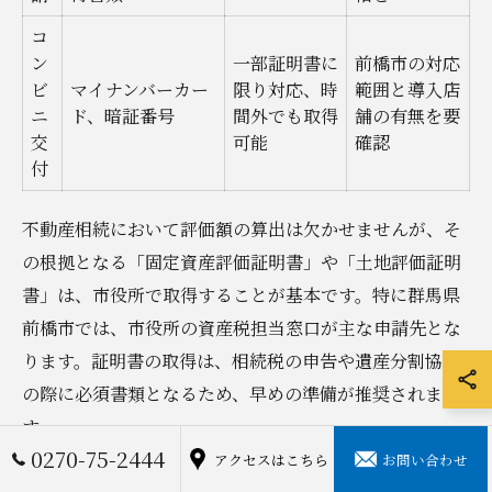
コ
ン
一部証明書に
前橋市の対応
ビ
マイナンバーカー
限り対応、時
範囲と導入店
ニ
ド、暗証番号
間外でも取得
舗の有無を要
交
可能
確認
付
不動産相続において評価額の算出は欠かせませんが、そ
の根拠となる「固定資産評価証明書」や「土地評価証明
書」は、市役所で取得することが基本です。特に群馬県
前橋市では、市役所の資産税担当窓口が主な申請先とな
ります。証明書の取得は、相続税の申告や遺産分割協議
の際に必須書類となるため、早めの準備が推奨されま
す。
0270-75-2444
アクセスはこちら
お問い合わせ
証明書取得の一般的な流れとしては、①申請書の記入、