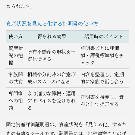
められます。
資産状況を見える化する証明書の使い方
使い方
得られる効果
活用時のポイント
資産状
証明書ごとに評価
所有不動産の現状を一
況の把
額・課税標準額をチ
覧化できる
握
ェック
家族間
相続や分割時の合意形
内容を整理し、定期
の共有
成がスムーズになる
的に家族で話し合う
専門家
より適切な節税・運用
証明書を持参し、資
への相
アドバイスを受けられ
料として提示する
談
る
固定資産評価証明書は、資産状況を「見える化」するた
めの有効なツールです。証明書には土地や建物ごとの評