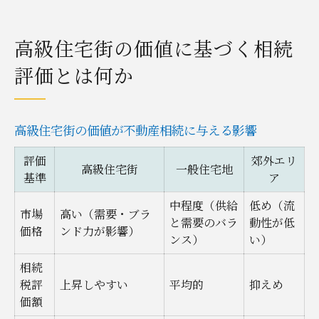
高級住宅街の価値に基づく相続
評価とは何か
高級住宅街の価値が不動産相続に与える影響
評価
郊外エリ
高級住宅街
一般住宅地
基準
ア
中程度（供給
低め（流
市場
高い（需要・ブラ
と需要のバラ
動性が低
価格
ンド力が影響）
ンス）
い）
相続
税評
上昇しやすい
平均的
抑えめ
価額