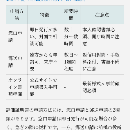
申請方
所要時
特徴
注意点
法
間
即日発行が多
数十
本人確認書類必
窓口申
い、対面で相
分〜数
須、開庁時間に注
請
談可能
時間
意
遠方からも申
数日〜
返信用封筒・手数
郵送申
請可、来庁不
1週間
料添付、書類不備
請
要
程度
に注意
オンラ
公式サイトで
最新様式か事前確
イン書
申請書入手可
-
認必須
類準備
能
評価証明書の申請方法には、窓口申請と郵送申請の2種
類があります。窓口申請は即日発行が可能な場合が多
く、急ぎの際に便利です。一方、郵送申請は前橋市役所