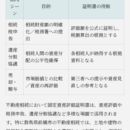
シー
目的
証明書の役割
ン
相続
相続財産額の明確
評価額を公式に証明し、
税申
化／税務署への提
税額算出の根拠とする
告
出
遺産
相続人間の資産分
各相続人が納得する根拠
分割
配の公平性確保
資料となる
協議
売
市場価値との比較
第三者への提示や資産見
却・
／資産の再評価
直しの参考となる
贈与
不動産相続において固定資産評価証明書は、資産評価や
税務申告、遺産分割協議など多様な場面で活用されま
す。特に群馬県前橋市の不動産相続では、土地や建物の