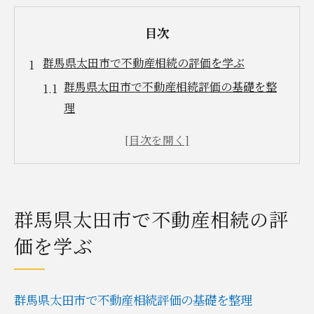
目次
群馬県太田市で不動産相続の評価を学ぶ
群馬県太田市で不動産相続評価の基礎を整
理
不動産相続に役立つ評価の考え方とは
初めての不動産相続でも安心できる評価手
順
不動産相続評価で押さえるべき注意点
群馬県太田市で不動産相続の評
太田市で評価額を知るメリットと実例
価を学ぶ
評価方法を押さえて安心の不動産相続を
評価方法ごとの不動産相続ポイント比較
相続評価に強い安心の進め方ガイド
群馬県太田市で不動産相続評価の基礎を整理