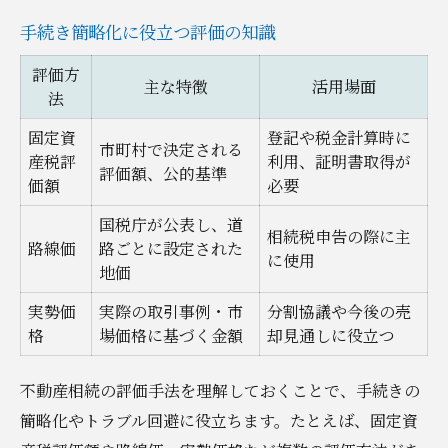
手続き簡略化に役立つ評価の知識
評価方
主な特徴
活用場面
法
固定資
登記や税金計算時に
市町村で決定される
産税評
利用、証明書取得が
評価額、公的基準
価額
必要
国税庁が公表し、道
相続税申告の際に主
路線価
路ごとに設定された
に使用
地価
実勢価
実際の取引事例・市
分割協議や今後の売
格
場価格に基づく金額
却見通しに役立つ
不動産相続の評価手法を理解しておくことで、手続きの
簡略化やトラブル回避に役立ちます。たとえば、固定資