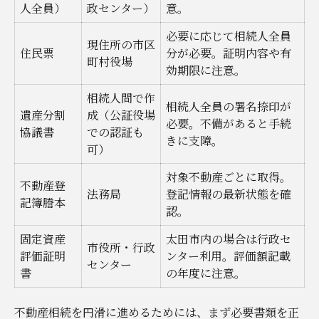
人全員）
政センター）
意。
必要に応じて相続人全員
現住所の市区
住民票
分が必要。証明内容や有
町村役場
効期限に注意。
相続人間で作
相続人全員の署名捺印が
遺産分割
成（公証役場
必要。不備があると手続
協議書
での認証も
きに支障。
可）
対象不動産ごとに取得。
不動産登
法務局
登記情報の最新状態を確
記簿謄本
認。
固定資産
太田市内の場合は行政セ
市役所・行政
評価証明
ンター利用。評価額記載
センター
書
の年度に注意。
不動産相続を円滑に進めるためには、まず必要書類を正