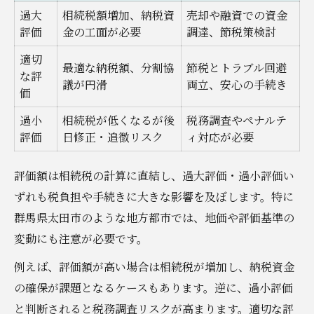
過大
相続税額増加、納税資
売却や融資での資金
評価
金の工面が必要
調達、節税策検討
適切
最適な納税額、分割協
節税とトラブル回避
な評
議が円滑
両立、安心の手続き
価
過小
相続税が低くなるが後
税務調査やペナルテ
評価
日修正・追徴リスク
ィ対応が必要
評価額は相続税の計算に直結し、過大評価・過小評価い
ずれも税負担や手続きに大きな影響を及ぼします。特に
群馬県太田市のような地方都市では、地価や評価基準の
変動にも注意が必要です。
例えば、評価額が高い場合は相続税が増加し、納税資金
の確保が課題となるケースもあります。逆に、過小評価
と判断されると税務調査リスクが高まります。適切な評