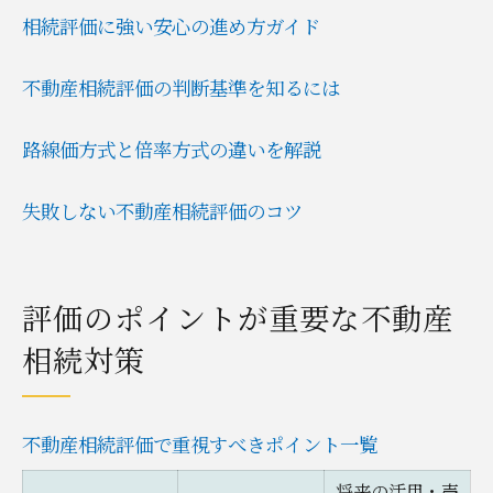
手続き簡略化に役立つ評価の知識
相続評価に強い安心の進め方ガイド
不動産相続の評価と登記の進め方
太田市でスムーズに進める相続評価の流れ
不動産相続評価の判断基準を知るには
太田市の不動産相続評価手順まとめ
路線価方式と倍率方式の違いを解説
行政センター活用で評価が楽になる理由
相続評価の流れを簡単に理解する方法
失敗しない不動産相続評価のコツ
太田市で証明書を取得するポイント
忙しい人向け相続評価の進め方
必要書類や行政利用で楽になる相続手続き
評価のポイントが重要な不動産
不動産相続で必要な書類一覧と取得方法
相続対策
太田市行政サービスで手続きが簡単に
戸籍謄本や委任状を準備するコツ
不動産相続評価で重視すべきポイント一覧
証明書取得のタイミングと注意点
相続手続きでよくある書類ミス事例
将来の活用・売