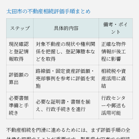
太田市の不動産相続評価手順まとめ
備考・ポイ
ステップ
具体的内容
ント
現況確認
対象不動産の現状や権利関
正確な物件
と登記情
係を把握し、登記簿謄本な
情報が後工
報取得
どを取得
程に影響
路線価・固定資産評価額・
相続税や資
評価額の
売却事例を参考に評価を実
産活用に直
算出
施
結
必要書類
行政センタ
必要な証明書・書類を揃
準備と手
ーや郵送も
え、行政手続きを進行
続き
活用可能
不動産相続を円滑に進めるためには、まず評価手順の全