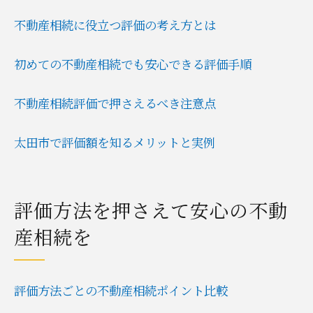
不動産相続評価の判断基準を知るには
不動産相続に役立つ評価の考え方とは
路線価方式と倍率方式の違いを解説
失敗しない不動産相続評価のコツ
初めての不動産相続でも安心できる評価手順
評価のポイントが重要な不動産相続対策
不動産相続評価で重視すべきポイント一覧
不動産相続評価で押さえるべき注意点
相続対策に役立つ評価の見極め方
太田市で評価額を知るメリットと実例
土地や建物評価の違いと注意点
評価額が相続税に与える影響とは
不動産相続でよくある評価の落とし穴
評価方法を押さえて安心の不動
不動産相続なら知っておきたい手続きと評価
産相続を
不動産相続手続きと評価の流れ一覧
必要書類と評価準備のポイント
評価方法ごとの不動産相続ポイント比較
太田市の証明書取得と評価の関係