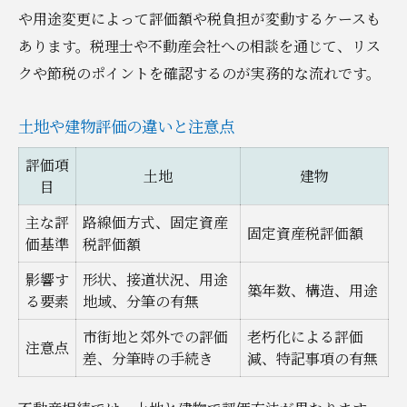
や用途変更によって評価額や税負担が変動するケースも
あります。税理士や不動産会社への相談を通じて、リス
クや節税のポイントを確認するのが実務的な流れです。
土地や建物評価の違いと注意点
評価項
土地
建物
目
主な評
路線価方式、固定資産
固定資産税評価額
価基準
税評価額
影響す
形状、接道状況、用途
築年数、構造、用途
る要素
地域、分筆の有無
市街地と郊外での評価
老朽化による評価
注意点
差、分筆時の手続き
減、特記事項の有無