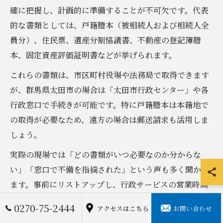
確に把握し、計画的に準備することが不可欠です。代表
的な書類としては、戸籍謄本（被相続人および相続人全
員分）、住民票、遺産分割協議書、不動産の登記簿謄
本、固定資産評価証明書などが挙げられます。
これらの書類は、市区町村役場や法務局で取得できます
が、群馬県太田市の場合は「太田市行政センター」や各
行政窓口で手続きが可能です。特に戸籍謄本は本籍地で
の取得が必要なため、遠方の場合は郵送請求も活用しま
しょう。
実際の現場では「どの書類がいつ必要なのか分からな
い」「窓口で不備を指摘された」という声も多く聞かれ
ます。事前にリストアップし、行政サービスの営業時間
や郵送手続きの所要日数も確認しておくと、相続手続き
0270-75-2444
アクセスはこちら
お問い合わせ
がスムーズに進みます。