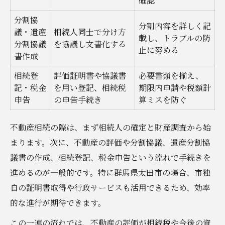
確認
分割協
分割内容を詳しく記
議・遺産
相続人同士で分け方
載し、トラブルの防
分割協議
を協議し文書化する
止に努める
書作成
相続登
評価証明書や協議書
必要書類を揃え、
記・税金
を用い登記、相続税
期限内申請や税額計
申告
の申告手続き
算ミスを防ぐ
不動産相続の際は、まず相続人の確定と財産調査から始
まります。次に、不動産の評価や分割協議、遺産分割協
議書の作成、相続登記、税金申告という流れで手続きを
進めるのが一般的です。特に群馬県太田市の場合、市独
自の証明書取得や行政サービスも活用できるため、効率
的な進行が期待できます。
この一連の流れでは、不動産の評価が相続税や今後の資