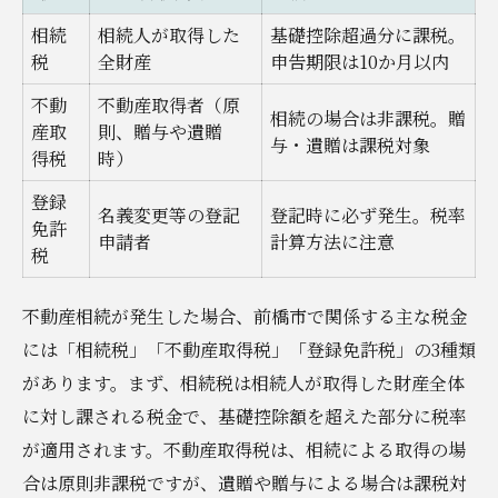
相続税や名義変更に迷ったときの安心ガイド
相続
相続人が取得した
基礎控除超過分に課税。
相続税で困った場合の相談先まとめ
税
全財産
申告期限は10か月以内
名義変更の流れと注意点を押さえる
不動
不動産取得者（原
相続の場合は非課税。贈
産取
則、贈与や遺贈
前橋市おくやみ窓口でできること
与・遺贈は課税対象
得税
時）
不動産相続に強い専門家の選び方
登録
迷ったときの無料相談活用術
名義変更等の登記
登記時に必ず発生。税率
免許
申請者
計算方法に注意
不動産相続なら前橋市の相談窓口を活用しよう
税
前橋市の相続相談窓口比較一覧表
不動産相続が発生した場合、前橋市で関係する主な税金
相談窓口を利用するメリットと注意点
には「相続税」「不動産取得税」「登録免許税」の3種類
不動産相続の行政サポート内容紹介
があります。まず、相続税は相続人が取得した財産全体
電話やオンライン相談の活用方法
に対し課される税金で、基礎控除額を超えた部分に税率
法務局での法定相続情報一覧図取得
が適用されます。不動産取得税は、相続による取得の場
節税につなげる不動産相続の具体的方法とは
合は原則非課税ですが、遺贈や贈与による場合は課税対