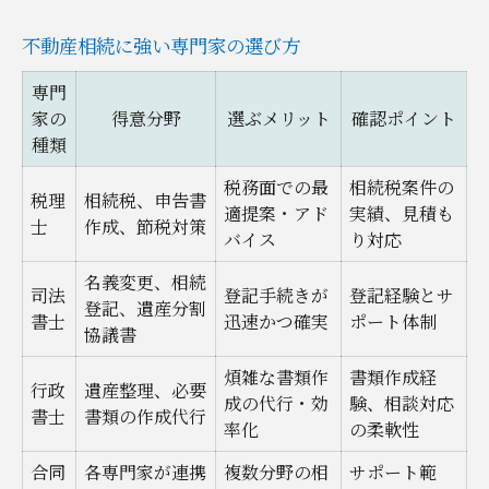
不動産相続に強い専門家の選び方
専門
家の
得意分野
選ぶメリット
確認ポイント
種類
税務面での最
相続税案件の
税理
相続税、申告書
適提案・アド
実績、見積も
士
作成、節税対策
バイス
り対応
名義変更、相続
司法
登記手続きが
登記経験とサ
登記、遺産分割
書士
迅速かつ確実
ポート体制
協議書
煩雑な書類作
書類作成経
行政
遺産整理、必要
成の代行・効
験、相談対応
書士
書類の作成代行
率化
の柔軟性
合同
各専門家が連携
複数分野の相
サポート範