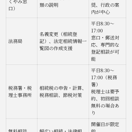
くやみ窓
類の説明
奨、行政の案
口）
内が中心
平日8:30〜
17:00
名義変更（相続登
窓口・郵送対
法務局
記）、法定相続情報一
応、専門的な
覧図の作成支援
登記相談が可
能
平日8:30〜
17:00（税務
署）
税務署・税
相続税の申告・計算、
税理士は要予
理士事務所
税務相談、節税対策
約、初回相談
無料の場合あ
り
開催日が限定
無料相談
幅広い相続・法律相
的