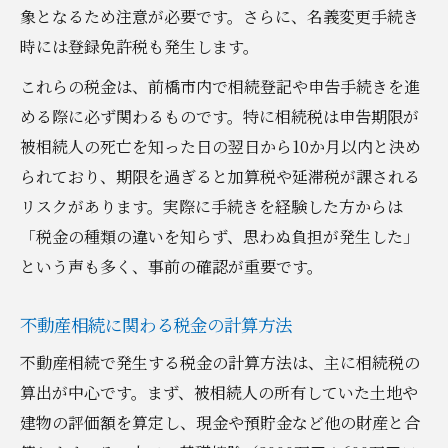
不動産相続で使える節税特例一覧
象となるため注意が必要です。さらに、名義変更手続き
時には登録免許税も発生します。
相続税の基礎控除を最大限活用する
不動産評価額の見直しポイント
これらの税金は、前橋市内で相続登記や申告手続きを進
贈与を活用した節税テクニック
める際に必ず関わるものです。特に相続税は申告期限が
被相続人の死亡を知った日の翌日から10か月以内と決め
専門家と進める節税シミュレーション
られており、期限を過ぎると加算税や延滞税が課される
前橋市における不動産相続の注意点を解説
リスクがあります。実際に手続きを経験した方からは
前橋市で発生しやすい相続トラブル例
「税金の種類の違いを知らず、思わぬ負担が発生した」
不動産相続で注意すべき税金の落とし穴
という声も多く、事前の確認が重要です。
遺産分割協議書作成時のポイント
名義変更遅延によるリスク対策
不動産相続に関わる税金の計算方法
行政手続きの期限に注意しよう
不動産相続で発生する税金の計算方法は、主に相続税の
算出が中心です。まず、被相続人の所有していた土地や
建物の評価額を算定し、現金や預貯金など他の財産と合