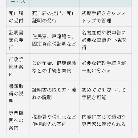
ービス
死亡届
死亡届の提出、死亡
初期手続きをワンス
の受付
証明の発行
トップで管理
証明書
名義変更や税申告に
住民票、戸籍謄本、
類の発
必要な書類を一括取
固定資産税証明など
行
得
行政手
公的年金、健康保険
必要な行政手続きが
続き案
などの手続き案内
一度に分かる
内
書類取
証明書の取り方・流
初めてでも安心して
得の説
れの説明
手続き可能
明
専門機
税務署や税理士など
内容に応じて適切な
関への
他相談先の案内
専門家に繋げられる
案内