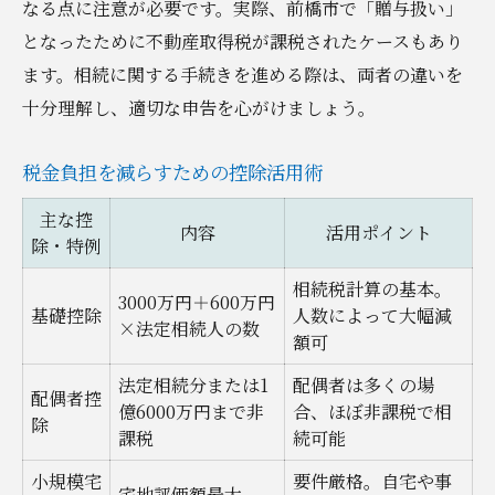
なる点に注意が必要です。実際、前橋市で「贈与扱い」
となったために不動産取得税が課税されたケースもあり
ます。相続に関する手続きを進める際は、両者の違いを
十分理解し、適切な申告を心がけましょう。
税金負担を減らすための控除活用術
主な控
内容
活用ポイント
除・特例
相続税計算の基本。
3000万円＋600万円
基礎控除
人数によって大幅減
×法定相続人の数
額可
法定相続分または1
配偶者は多くの場
配偶者控
億6000万円まで非
合、ほぼ非課税で相
除
課税
続可能
小規模宅
要件厳格。自宅や事
宅地評価額最大