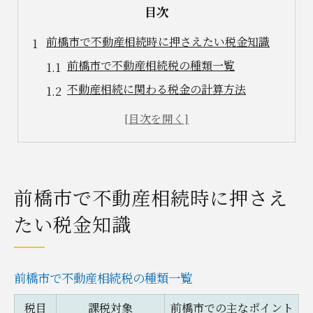
目次
前橋市で不動産相続時に押さえたい税金知識
前橋市で不動産相続税の種類一覧
不動産相続に関わる税金の計算方法
相続税と不動産取得税の違いを理解
税金負担を減らすための控除活用術
不動産相続でよくある税金の疑問解消
不動産相続の手続きと税金対策の流れ
前橋市で不動産相続時に押さえ
不動産相続手続きの全体フロー解説
たい税金知識
相続税申告までのスケジュール管理法
名義変更と税務手続きの連携ポイント
前橋市で不動産相続税の種類一覧
手続きで必要な書類チェックリスト
税金対策に役立つ専門家相談のタイミング
税目
課税対象
前橋市での主なポイント