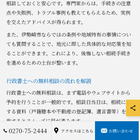
相談しておくと安心です。専門家からは、手続きの注意
点や失敗例、トラブル事例も教えてもらえるため、実例
を交えたアドバイスが得られます。
また、伊勢崎市ならではの条例や地域特有の事情につい
ても質問することで、地元に即した具体的な対応策を知
ることができます。これにより、後悔しない相続手続き
を進めるための土台が整います。
行政書士への無料相談の流れを解説
行政書士への無料相談は、まず電話やウェブサイトから
予約を行うことが一般的です。相談日当日は、相続に関
する資料（戸籍謄本や不動産の登記簿、遺言書等）を持
参するとスムーズに話が進みます。
0270-75-2444
アクセスはこちら
お問い合わせ
相談時は、相続手続きの全体像や必要書類、今後の進め