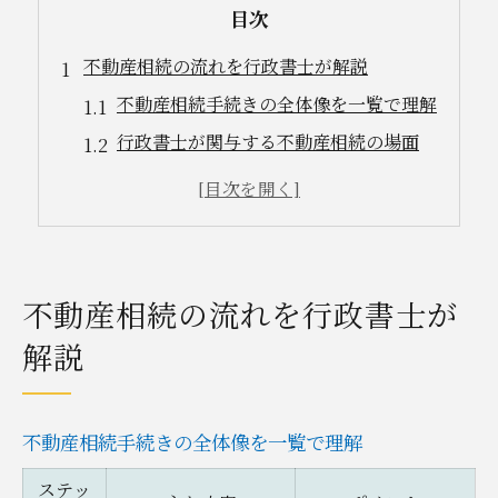
目次
不動産相続の流れを行政書士が解説
不動産相続手続きの全体像を一覧で理解
行政書士が関与する不動産相続の場面
手続き別に見る不動産相続の進め方
不動産相続に必要な書類と準備ポイント
スムーズな相続のための注意点を解説
相続手続きを伊勢崎市で進めるコツ
不動産相続の流れを行政書士が
伊勢崎市で不動産相続を進める実践術
解説
地域事情に配慮した相続手続きの工夫
行政書士に相談する前の事前準備一覧
不動産相続手続きの全体像を一覧で理解
相続相談窓口の活用ポイントまとめ
伊勢崎市での相続事例から学ぶ注意点
ステッ