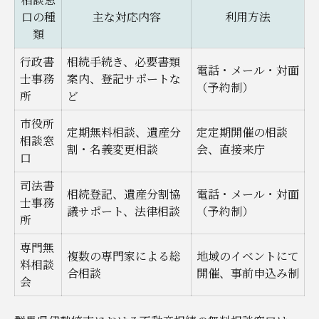
口の種
主な対応内容
利用方法
類
行政書
相続手続き、必要書類
電話・メール・対面
士事務
案内、登記サポートな
（予約制）
所
ど
市役所
定期無料相談、遺産分
定定期開催の相談
相談窓
割・名義変更相談
会、直接来庁
口
司法書
相続登記、遺産分割協
電話・メール・対面
士事務
議サポート、法律相談
（予約制）
所
専門無
複数の専門家による総
地域のイベントにて
料相談
合相談
開催、事前申込み制
会