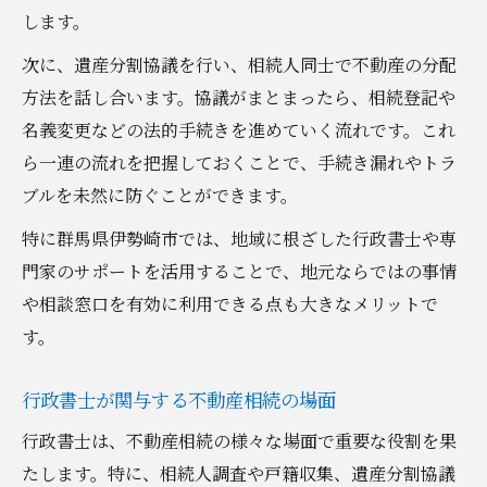
専門家と連携した不動産相続の進め方
します。
行政書士・司法書士の役割比較表
次に、遺産分割協議を行い、相続人同士で不動産の分配
不動産相続で相談すべき内容一覧
方法を話し合います。協議がまとまったら、相続登記や
専門家選びの基準と注意点
名義変更などの法的手続きを進めていく流れです。これ
ら一連の流れを把握しておくことで、手続き漏れやトラ
相続手続きで発生する主なトラブル例
ブルを未然に防ぐことができます。
スムーズな相続手続きの秘訣と注意点
不動産相続を円滑に進める秘訣
特に群馬県伊勢崎市では、地域に根ざした行政書士や専
門家のサポートを活用することで、地元ならではの事情
トラブル回避のための注意点一覧
や相談窓口を有効に利用できる点も大きなメリットで
行政書士活用で得られる安心感
す。
相続手続きの流れとポイントまとめ
手続き遅延を防ぐためのコツ
行政書士が関与する不動産相続の場面
行政書士は、不動産相続の様々な場面で重要な役割を果
たします。特に、相続人調査や戸籍収集、遺産分割協議