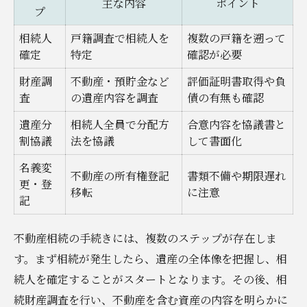
主な内容
ポイント
プ
行政書士活用で不動産相続を安心に
行政書士を活用した安心の不動産相続
相続人
戸籍調査で相続人を
複数の戸籍を遡って
確定
特定
確認が必要
専門家サポートのメリット比較表
財産調
不動産・預貯金など
評価証明書取得や負
行政書士選びで重視すべきポイント
査
の遺産内容を調査
債の有無も確認
不動産相続でよくある相談内容一覧
遺産分
相続人全員で分配方
合意内容を協議書と
行政書士と連携する際の注意事項
割協議
法を協議
して書面化
伊勢崎市の無料相談を活用する方法
名義変
不動産の所有権登記
書類不備や期限遅れ
無料相談窓口の種類と利用方法一覧
更・登
移転
に注意
伊勢崎市で利用できる相談サービス例
記
無料相談で聞くべき不動産相続の疑問
不動産相続の手続きには、複数のステップが存在しま
行政書士への無料相談の流れを解説
す。まず相続が発生したら、遺産の全体像を把握し、相
無料相談を有効活用するコツ
続人を確定することがスタートとなります。その後、相
専門家と進める不動産相続のポイント
続財産調査を行い、不動産を含む資産の内容を明らかに