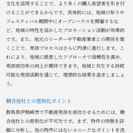
文化を活用することで、より多くの購入希望者を引き付
持続可能な方法で資産価値を引き出す不動産売
けることができるからです。具体的には、地域の祭りや
却のコツ
フェスティバル期間中にオープンハウスを開催するな
持続可能なリノベーションの計画
ど、地域の特性を活かしたプロモーション活動が効果的
資産価値を高めるエコフレンドリーな改修
です。また、地元のリーダーや不動産業者との関係を築
長期的な視点での資産管理方法
くことで、売却プロセスはさらに円滑に進行します。こ
環境価値を考慮した価格設定
れにより、地域に根差したアプローチで信頼性を高め、
売却成功率の向上が期待できます。地域と共生する持続
購入者に対する持続可能性の訴求
可能な売却活動を通じて、理想的な結果を追求しましょ
持続可能性を基盤とした売却後のサポート
う。
競合他社との差別化ポイント
群馬県伊勢崎市で不動産売却を成功させるためには、競
合他社との差別化が不可欠です。まず、物件の特徴を詳
細に分析し、他の物件にはないユニークなポイントを洗