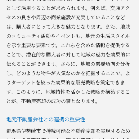
環境配慮を重視した売却メッセージ
として活用することが求められます。例えば、交通アク
持続可能なライフスタイルの提案
セスの良さや周辺の商業施設が充実していることなど
環境認証を取得するメリット
は、購入者にとって大きな魅力となります。また、地域
エコ意識の高い購入者層へのアプローチ
のコミュニティ活動やイベントも、地元の生活スタイル
を示す重要な要素です。これらを含めた情報を提供する
賢いタイミングでの不動産売却がもたらす価値
ことで、潜在的な購入者に対して地域の魅力を効果的に
市場のピークを見極める方法
伝えることができます。さらに、地域の需要傾向を分析
季節ごとの売却トレンドの把握
し、どのような物件が人気なのかを把握することで、よ
市場の浮き沈みに対応する戦略
りターゲットを絞った効果的な販売戦略を策定できま
不動産の市場価値を最大化するタイミング
す。このように、地域特性を活かした戦略を構築するこ
買い手の需要を予測する方法
とが、不動産売却の成功の鍵となります。
タイミングの悪い売却を避けるためのチェ
ックポイント
地元不動産会社との連携の重要性
伊勢崎市の不動産市場を制する持続可能なアプ
群馬県伊勢崎市で持続可能な不動産売却を実現するため
ローチ