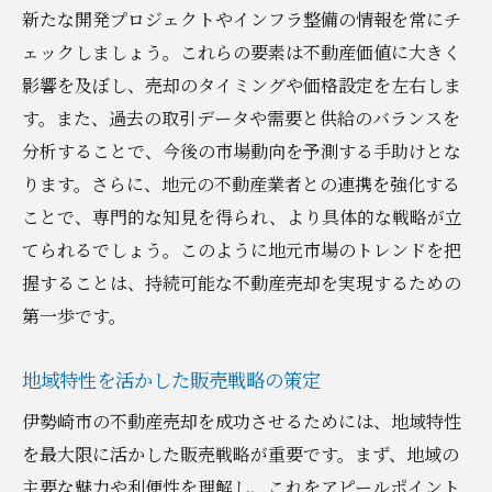
新たな開発プロジェクトやインフラ整備の情報を常にチ
持続可能性を訴求するマーケティング手法
ェックしましょう。これらの要素は不動産価値に大きく
地元特有の市場動向を理解し不動産売却を成功
影響を及ぼし、売却のタイミングや価格設定を左右しま
させる
す。また、過去の取引データや需要と供給のバランスを
伊勢崎市の住宅市場分析
分析することで、今後の市場動向を予測する手助けとな
地元経済状況の変化と影響
ります。さらに、地元の不動産業者との連携を強化する
需要と供給のバランスを見極める
ことで、専門的な知見を得られ、より具体的な戦略が立
価格設定の重要性と地域相場
てられるでしょう。このように地元市場のトレンドを把
握することは、持続可能な不動産売却を実現するための
地元住民の購買動機を探る
第一歩です。
地域固有の不動産トレンドの把握
環境配慮型不動産売却のメリットを最大化する
地域特性を活かした販売戦略の策定
方法
伊勢崎市の不動産売却を成功させるためには、地域特性
環境に優しい住宅の特徴をアピール
を最大限に活かした販売戦略が重要です。まず、地域の
エコフレンドリーな設備の導入
主要な魅力や利便性を理解し、これをアピールポイント