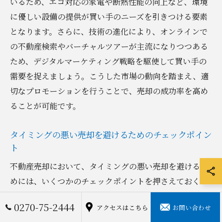
いるため、エコ対応の家電や断熱性能の向上など、環境
に優しい設備の提供が買い手のニーズを引きつける要素
となります。さらに、技術の進化により、オンラインで
の不動産検索やバーチャルツアーが主流になりつつある
ため、デジタルマーケティング戦略を駆使して買い手の
需要を捉えましょう。こうした市場の動向を踏まえ、適
切なプロモーションを行うことで、売却の成功率を高め
ることが可能です。
タイミングの悪い売却を避けるためのチェックポイン
ト
不動産売却において、タイミングの悪い売却を避けるた
めには、いくつかのチェックポイントを押さえておくこ
とが重要です。まず、群馬県伊勢崎市の不動産市場の動
0270-75-2444
アクセスはこちら
お問い合わせ
向を常にウォッチし、価格の下落が予想される時期を避