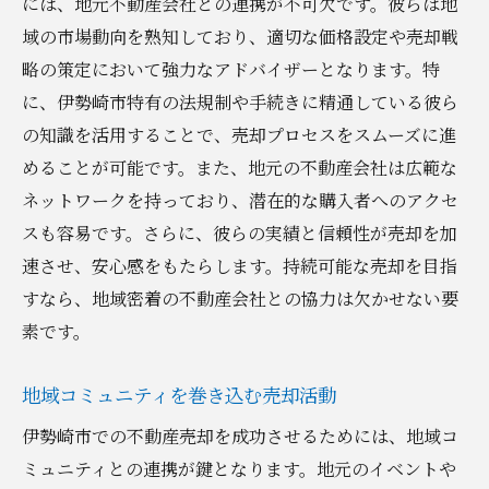
には、地元不動産会社との連携が不可欠です。彼らは地
ローカルエリアの特性を理解する
域の市場動向を熟知しており、適切な価格設定や売却戦
略の策定において強力なアドバイザーとなります。特
持続可能な開発と不動産業界の関係
に、伊勢崎市特有の法規制や手続きに精通している彼ら
地元の法律や規制を上手に利用する
の知識を活用することで、売却プロセスをスムーズに進
地域資源を活用した売却戦略
めることが可能です。また、地元の不動産会社は広範な
持続可能な視点からの市場アナリティクス
ネットワークを持っており、潜在的な購入者へのアクセ
長期的な視点での市場参入戦略
スも容易です。さらに、彼らの実績と信頼性が売却を加
地元情報を活用した不動産売却戦略の立て方
速させ、安心感をもたらします。持続可能な売却を目指
地域データの収集と分析
すなら、地域密着の不動産会社との協力は欠かせない要
地元の声を活かしたインサイトの発掘
素です。
地域情報を反映した広告キャンペーン
地域コミュニティを巻き込む売却活動
地元メディアを利用したプロモーション
伊勢崎市での不動産売却を成功させるためには、地域コ
住民参加型の不動産イベントの開催
ミュニティとの連携が鍵となります。地元のイベントや
地域の専門家ネットワークを活用する