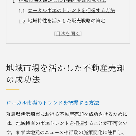
ローカル市場のトレンドを把握する方法
地域特性を活かした販売戦略の策定
地元不動産会社との連携の重要性
地域コミュニティを巻き込む売却活動
競合他社との差別化ポイント
地元購入者のニーズに応える方法
地域市場を活かした不動産売却
伊勢崎市での持続可能な不動産売却とは
の成功法
持続可能な不動産売却の定義
環境に優しい売却プロセスの導入
ローカル市場のトレンドを把握する方法
持続可能な開発目標（SDGs）と不動産売却
地域経済への貢献を考慮した売却
群馬県伊勢崎市における不動産売却を成功させるために
は、地域特有の市場トレンドを把握することが不可欠で
エネルギー効率を向上させるリノベーショ
す。まずは地元のニュースや行政の施策変化に注目し、
ン