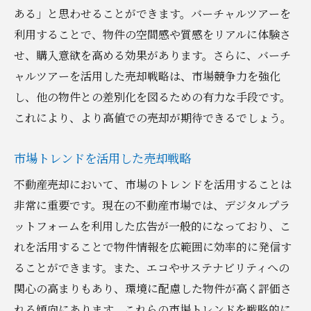
フォロワーとのエンゲージメント向上術
ある」と思わせることができます。バーチャルツアーを
成功しているSNSキャンペーン事例の分析
利用することで、物件の空間感や質感をリアルに体験さ
せ、購入意欲を高める効果があります。さらに、バーチ
SNSを活用したコミュニティ形成のメリッ
ャルツアーを活用した売却戦略は、市場競争力を強化
ト
し、他の物件との差別化を図るための有力な手段です。
実際の事例から学ぶ不動産売却の成功ストーリ
これにより、より高値での売却が期待できるでしょう。
ー
成功事例に学ぶ効果的な売却戦略
市場トレンドを活用した売却戦略
不動産売却成功者の声を活かす
不動産売却において、市場のトレンドを活用することは
失敗経験から得る貴重な教訓
非常に重要です。現在の不動産市場では、デジタルプラ
具体例で学ぶ交渉のポイント
ットフォームを利用した広告が一般的になっており、こ
事例から見る市場動向への対応策
れを活用することで物件情報を広範囲に効率的に発信す
ストーリーで示す売却成功の道筋
ることができます。また、エコやサステナビリティへの
関心の高まりもあり、環境に配慮した物件が高く評価さ
れる傾向にあります。これらの市場トレンドを戦略的に