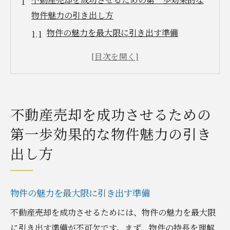
物件魅力の引き出し方
物件の魅力を最大限に引き出す準備
プロフェッショナルな写真撮影の重要性
物件の清掃とメンテナンスのポイント
バーチャルツアーで買い手を惹きつける
市場トレンドを活用した売却戦略
不動産売却を成功させるための
ターゲット層に合わせた物件プレゼンテー
第一歩効果的な物件魅力の引き
ション
出し方
高値で不動産売却を実現するための最新テクニ
ック
市場分析で売却価格を最適化
物件の魅力を最大限に引き出す準備
高値売却を可能にするタイミングの見極め
不動産売却を成功させるためには、物件の魅力を最大限
価格設定の心理学とその応用
に引き出す準備が不可欠です。まず、物件の特長を理解