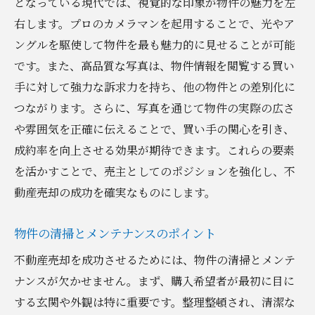
価格交渉を成功させるコミュニケーション
となっている現代では、視覚的な印象が物件の魅力を左
術
右します。プロのカメラマンを起用することで、光やア
ングルを駆使して物件を最も魅力的に見せることが可能
交渉の場で準備すべき資料とデータ
です。また、高品質な写真は、物件情報を閲覧する買い
買い手の心理を理解した交渉テクニック
手に対して強力な訴求力を持ち、他の物件との差別化に
交渉を有利に進めるための柔軟な対応
つながります。さらに、写真を通じて物件の実際の広さ
プロフェッショナルな交渉術を身に付ける
や雰囲気を正確に伝えることで、買い手の関心を引き、
過去の交渉成功例から学ぶ教訓
成約率を向上させる効果が期待できます。これらの要素
地元市場を熟知して不動産売却を成功に導く方
を活かすことで、売主としてのポジションを強化し、不
法
動産売却の成功を確実なものにします。
地元市場の特性と需要を理解する
物件の清掃とメンテナンスのポイント
地域に根差した販売戦略の構築
地域コミュニティとの連携の重要性
不動産売却を成功させるためには、物件の清掃とメンテ
ナンスが欠かせません。まず、購入希望者が最初に目に
地元不動産会社との協力で売却を加速
する玄関や外観は特に重要です。整理整頓され、清潔な
地域イベントを活用した物件PR