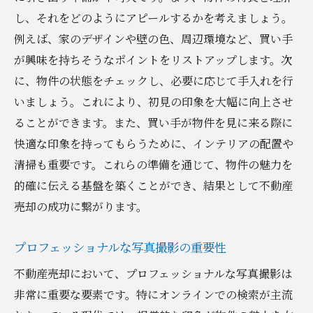
競合物件との差別化戦略
し、それをどのようにアピールするかを考えましょう。
買い手のニーズを捉えた価格交渉術
例えば、家のデザインや壁の色、周辺環境など、買い手
成功事例から学ぶ価格戦略の実践
が興味を持ちそうなポイントをリストアップします。次
に、物件の状態をチェックし、必要に応じて手入れを行
インターネットを駆使した不動産売却の新時代
いましょう。これにより、初見の印象を大幅に向上させ
宣伝戦略
ることができます。また、買い手が物件を見に来る際に
効果的なオンラインリスティングの作成
快適な印象を持ってもらうために、インテリアの配置や
SNSを活用した広報活動のコツ
清掃も重要です。これらの準備を通じて、物件の魅力を
デジタル広告でターゲット層にリーチ
的確に伝える基盤を築くことができ、結果として不動産
不動産ポータルサイトの活用法
売却の成功に繋がります。
口コミとレビューで信頼を築く方法
デジタルマーケティングの最新トレンドを
プロフェッショナルな写真撮影の重要性
取り入れる
不動産売却において、プロフェッショナルな写真撮影は
価格交渉の達人になるための実践的なヒント
非常に重要な要素です。特にオンラインでの検索が主流