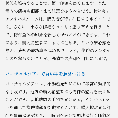
状態を維持することで、第一印象を良くします。また、
地域特化型広告の効果的な利用
室内の清掃も細部にまで注意を払うべきです。特にキッ
不動産売却時に注意すべき手続きと必要書類の
チンやバスルームは、購入者が特に注目するポイントで
把握
す。さらに、小さな修繕やペンキの塗り替えを行うこと
売却に必要な手続きの流れを理解する
で、物件全体の印象を新しく保つことができます。これ
重要書類の準備とその役割
により、購入希望者に「すぐに住める」という安心感を
不動産取引における法令遵守のポイント
与え、売却の成功率を高めるでしょう。物件のメンテナ
ンスを怠らないことが、高値での売却を可能にします。
契約書作成時の注意点とチェックリスト
スムーズな取引を実現するための手順
バーチャルツアーで買い手を惹きつける
実務経験から学ぶ手続きのコツ
バーチャルツアーは、不動産売却において非常に効果的
SNS活用で不動産売却の成功率を上げる秘訣
な手段です。遠方の購入希望者にも物件の魅力を伝える
SNSプラットフォーム別の戦略的活用法
ことができ、現地訪問の手間を省けます。インターネッ
視覚的コンテンツの重要性と作成方法
トを通じて物件情報を提供することで、購入検討者は詳
SNS広告でターゲットリーチを拡大
細を事前に確認でき、「時間をかけて現地に行く価値が