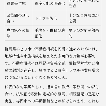
内容の更新忘れに
遺言書作成
資産分配の明確化
登記義務化を見据えた不動産相続対策
注意
名義変更や相続税申告の負担を減らす工夫
家族間の話し
十分な合意形成が
トラブル防止
不動産相続における名義変更と相続税申告
合い
必要
の手順まとめ
専門家への相
手続き・税務の適
早期の対応が効果
名義変更時の負担を軽減するポイント
談
正化
的
相続税申告を円滑に進める実践的手法
群馬県みどり市で不動産相続を円滑に進めるためには、
不動産相続の費用負担を抑えたい方必見の
地域特性や家族構成を踏まえた多角的な対策が必要で
工夫
す。不動産相続には登記や名義変更、相続税対策など複
名義変更と相続税対策の連携で得する方法
数の課題が存在し、放置すると資産トラブルや費用増大
遺産分割のトラブルを防ぎ円滑に進める方法
につながることも少なくありません。
不動産相続時の遺産分割協議進行表
代表的な対策案として、遺言書の作成、家族間での話し
円滑な遺産分割を実現する不動産相続の工
合い、法改正や税制の定期的な確認、相続登記の迅速な
夫
実施、専門家への早期相談などが挙げられます。これら
遺産分割のトラブルを未然に防ぐ交渉術