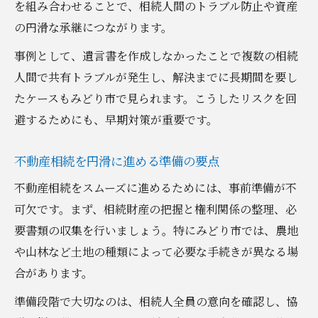
を組み合わせることで、相続人間のトラブル防止や資産
不動産相続で揉め事を避ける合意形成のポ
の円滑な承継につながります。
イント
事例として、遺言書を作成しなかったことで複数の相続
相続人間で納得できる遺産分割の進め方
人間で共有トラブルが発生し、解決までに長期間を要し
生前からできる不動産相続対策の要点
たケースもみどり市で見られます。こうしたリスクを回
生前に備える不動産相続対策案まとめ表
避するためにも、早期対策が重要です。
早めの準備が鍵となる不動産相続対策
不動産相続を円滑に進める準備の要点
生前贈与を活用した不動産相続の工夫
不動産相続をスムーズに進めるためには、事前準備が不
不動産相続を有利に進める生前対策術
可欠です。まず、相続財産の把握と権利関係の整理、必
家族信託や遺言書作成による不動産相続準
要書類の収集を行いましょう。特にみどり市では、農地
備
や山林など土地の種類によって必要な手続きが異なる場
専門家の役割を見極めるためのヒント
合があります。
不動産相続に関わる専門家の役割比較表
準備段階で大切なのは、相続人全員の意向を確認し、協
専門家選びで失敗しない不動産相続のポイ