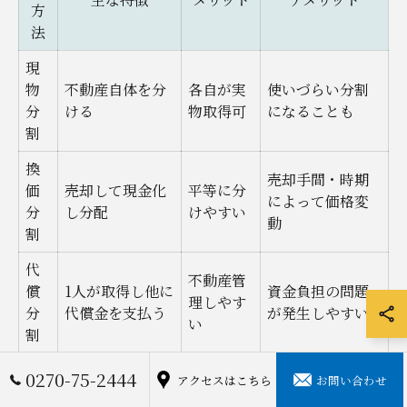
方
法
現
物
不動産自体を分
各自が実
使いづらい分割
分
ける
物取得可
になることも
割
換
売却手間・時期
価
売却して現金化
平等に分
によって価格変
分
し分配
けやすい
動
割
代
不動産管
償
1人が取得し他に
資金負担の問題
理しやす
分
代償金を支払う
が発生しやすい
い
割
0270-75-2444
アクセスはこちら
お問い合わせ
円滑な遺産分割には、相続人同士の情報共有と早期の意