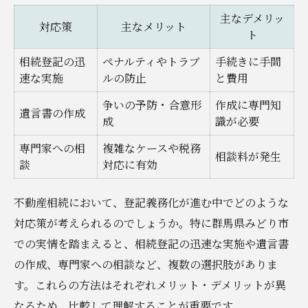
主なデメリッ
対応策
主なメリット
ト
相続登記の迅
ペナルティやトラブ
手続きに手間
速な実施
ルの防止
と費用
争いの予防・合意形
作成に専門知
遺言書の作成
成
識が必要
専門家への相
複雑なケースや税務
相談料が発生
談
対応に有効
不動産相続において、登記義務化が進む中でどのような
対応策が考えられるのでしょうか。特に群馬県みどり市
での実情を踏まえると、相続登記の迅速な実施や遺言書
の作成、専門家への相談など、複数の選択肢がありま
す。これらの方法はそれぞれメリット・デメリットが異
なるため、比較して理解することが重要です。