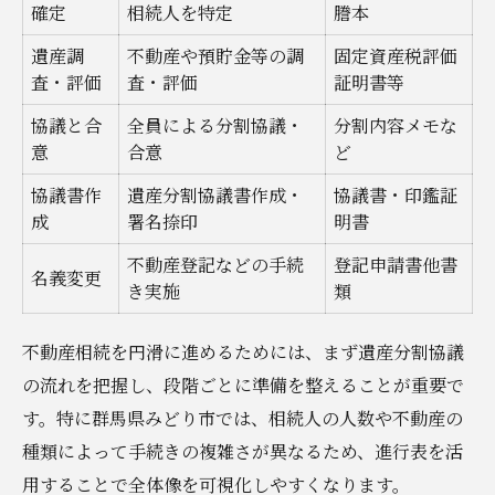
確定
相続人を特定
謄本
遺産調
不動産や預貯金等の調
固定資産税評価
査・評価
査・評価
証明書等
協議と合
全員による分割協議・
分割内容メモな
意
合意
ど
協議書作
遺産分割協議書作成・
協議書・印鑑証
成
署名捺印
明書
不動産登記などの手続
登記申請書他書
名義変更
き実施
類
不動産相続を円滑に進めるためには、まず遺産分割協議
の流れを把握し、段階ごとに準備を整えることが重要で
す。特に群馬県みどり市では、相続人の人数や不動産の
種類によって手続きの複雑さが異なるため、進行表を活
用することで全体像を可視化しやすくなります。