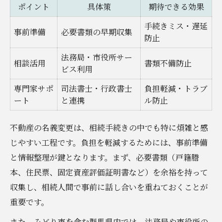
ポイント
具体策
期待できる効果
手続きミス・遅延
事前準備
必要書類の早期収集
防止
法務局・市役所サー
相談活用
書類不備防止
ビス利用
専門家サポ
司法書士・行政書士
負担軽減・トラブ
ート
と連携
ル防止
不動産の名義変更は、相続手続きの中でも特に煩雑と感
じやすい工程です。負担を軽減するためには、事前準備
と情報整理が鍵となります。まず、必要書類（戸籍謄
本、住民票、固定資産評価証明書など）を余裕を持って
収集し、相続人間で事前に話し合いを重ねておくことが
重要です。
また、みどり市を含む群馬県内では、法務局や市役所の