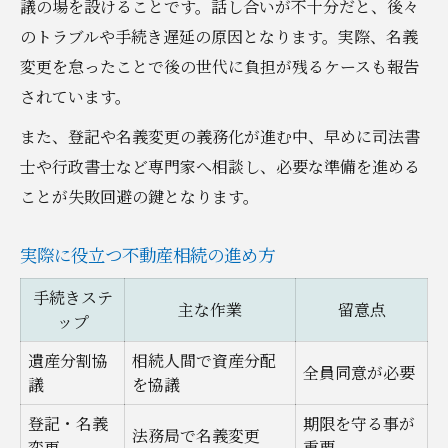
議の場を設けることです。話し合いが不十分だと、後々
ント
のトラブルや手続き遅延の原因となります。実際、名義
司法書士・税理士・弁護士の役割を知る
変更を怠ったことで後の世代に負担が残るケースも報告
不動産相続で相談すべき専門家の見極め方
されています。
専門家連携で不動産相続を円滑に進めるコ
また、登記や名義変更の義務化が進む中、早めに司法書
ツ
士や行政書士など専門家へ相談し、必要な準備を進める
ことが失敗回避の鍵となります。
実際に役立つ不動産相続の進め方
手続きステ
主な作業
留意点
ップ
遺産分割協
相続人間で資産分配
全員同意が必要
議
を協議
登記・名義
期限を守る事が
法務局で名義変更
変更
重要