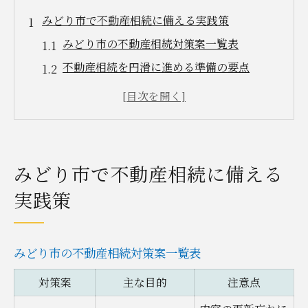
みどり市で不動産相続に備える実践策
みどり市の不動産相続対策案一覧表
不動産相続を円滑に進める準備の要点
実際に役立つ不動産相続の進め方
不動産相続を考えるなら家族との話し合い
が重要
不動産相続の課題を未然に防ぐポイント
みどり市で不動産相続に備える
登記義務化時代に遅れない対策案とは
実践策
登記義務化と不動産相続対応策比較表
不動産相続の登記義務化に伴う注意点
義務化時代に求められる不動産相続の流れ
みどり市の不動産相続対策案一覧表
不動産相続をスムーズに進めたいなら早め
対策案
主な目的
注意点
の登記が鍵