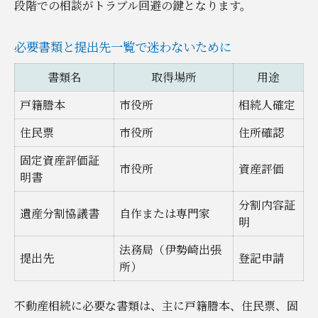
段階での相談がトラブル回避の鍵となります。
必要書類と提出先一覧で迷わないために
書類名
取得場所
用途
戸籍謄本
市役所
相続人確定
住民票
市役所
住所確認
固定資産評価証
市役所
資産評価
明書
分割内容証
遺産分割協議書
自作または専門家
明
法務局（伊勢崎出張
提出先
登記申請
所）
不動産相続に必要な書類は、主に戸籍謄本、住民票、固