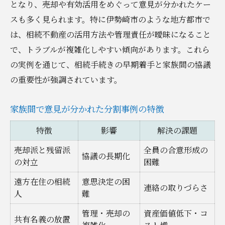
となり、売却や有効活用をめぐって意見が分かれたケー
相続登記が遅れた場合のリスクを知る
スも多く見られます。特に伊勢崎市のような地方都市で
空き家管理の実践的な対策と注意点
は、相続不動産の活用方法や管理責任が曖昧になること
で、トラブルが複雑化しやすい傾向があります。これら
納得感を生む伊勢崎市の相続分割ポイント
の実例を通じて、相続手続きの早期着手と家族間の協議
納得できる不動産相続分割の進め方事例
の重要性が強調されています。
家族全員が合意した分割パターン比較表
評価額の違いによる不満解消の工夫
家族間で意見が分かれた分割事例の特徴
遺言の有無による分割方法の違い
特徴
影響
解決の課題
分割協議で役立つ専門家の選び方
売却派と残留派
全員の合意形成の
家族間の対立回避に役立つ相続事例解説
協議の長期化
の対立
困難
対立を防いだ不動産相続のケース比較表
遠方在住の相続
意思決定の困
感情的な衝突を避けるための工夫と実例
連絡の取りづらさ
人
難
調停や審判に至った場合の対応策
管理・売却の
資産価値低下・コ
共有名義の放置
専門家の第三者的立場を活用した事例