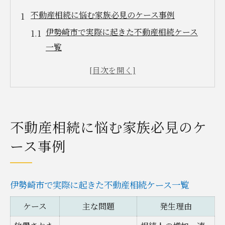
不動産相続に悩む家族必見のケース事例
伊勢崎市で実際に起きた不動産相続ケース
一覧
家族間で意見が分かれた分割事例の特徴
不動産相続の流れで注意すべきポイント解
説
相続に強い専門家へ相談した事例の効果
不動産相続に悩む家族必見のケ
遺産分割協議が長期化した背景と対策例
ース事例
伊勢崎市の相続手続きで押さえるべき要点
伊勢崎市で不動産相続する際の基本手順表
登記義務化に伴う手続きの流れと注意点
伊勢崎市で実際に起きた不動産相続ケース一覧
相続人確定から分割協議までの進め方
ケース
主な問題
発生理由
必要書類と提出先一覧で迷わないために