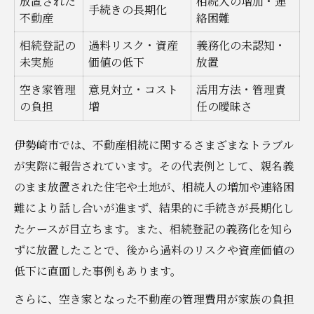
放置された
相続人の増加・連
手続きの長期化
相続登記の期限と罰則をしっかり確認
不動産
絡困難
遺産分割トラブルを防ぐための実践策
相続登記の
過料リスク・資産
義務化の未認知・
意見対立時に有効な不動産相続の解決例
未実施
価値の低下
放置
分割方法ごとのメリット・デメリット比較
空き家管理
意見対立・コスト
活用方法・管理責
表
の負担
増
任の曖昧さ
代償分割や換価分割の選び方と注意点
伊勢崎市では、不動産相続に関するさまざまなトラブル
遺産分割協議書作成のポイントを解説
が実際に報告されています。その代表例として、親名義
トラブル予防のための専門家活用術
のまま放置された住宅や土地が、相続人の増加や連絡困
空き家問題への具体的対応と相続登記の流れ
難により話し合いが進まず、結果的に手続きが長期化し
空き家の不動産相続で発生しやすい課題一
たケースが目立ちます。また、相続登記の義務化を知ら
覧
ずに放置したことで、後から過料のリスクや資産価値の
伊勢崎市の空き家相続で気をつけたい手続
低下に直面した事例もあります。
き
さらに、空き家となった不動産の管理費用が家族の負担
売却・活用を選ぶ際の判断基準と流れ