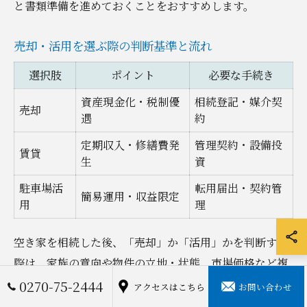
と書類準備を進めておくことをおすすめします。
売却・活用を選ぶ際の判断基準と流れ
選択肢
ポイント
必要な手続き
資産現金化・税制優
相続登記・媒介契
売却
遇
約
定期収入・修繕費発
管理契約・設備投
賃貸
生
資
駐車場活
転用届出・契約管
簡易運用・収益限定
用
理
空き家を相続した後、「売却」か「活用」かを判断する
際は、家族の意向や物件の立地・状態、市場価格など複
数の要素を総合的に検討する必要があります。特に伊勢
0270-75-2444
アクセスはこちら
お問い合わせ
崎市では、駅からの距離や周辺環境によって資産価値が