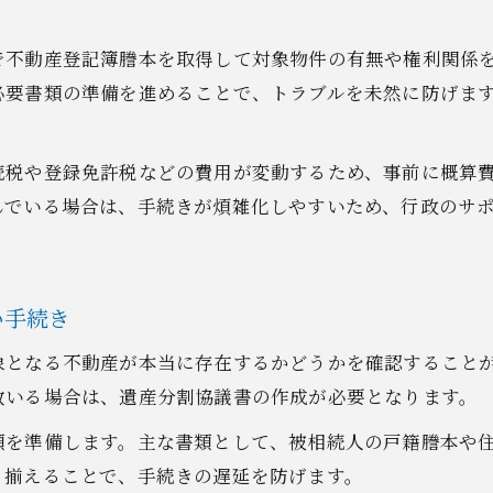
相続手続きを始める前に知るべき費用の違い
不動産相続で発生する主な費用項目とは
で不動産登記簿謄本を取得して対象物件の有無や権利関係
相談先による不動産相続費用の違いを解説
必要書類の準備を進めることで、トラブルを未然に防げま
相続手続きで必要な費用を正しく把握する方法
不動産相続の出費を抑える実践的なポイント
続税や登録免許税などの費用が変動するため、事前に概算
専門家の費用比較で賢く不動産相続を進める
んでいる場合は、手続きが煩雑化しやすいため、行政のサ
土地価格相場と支援制度を同時に把握しよう
不動産相続前に確認したい土地価格相場
伊勢崎市の土地価格と支援制度の最新情報
い手続き
不動産相続と給付金制度の賢い活用例
象となる不動産が本当に存在するかどうかを確認すること
土地相場を活かした不動産相続の進め方
数いる場合は、遺産分割協議書の作成が必要となります。
支援制度を併用した不動産相続のポイント
類を準備します。主な書類として、被相続人の戸籍謄本や
実際に役立つ登記事項証明書の取得ガイド
く揃えることで、手続きの遅延を防げます。