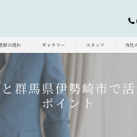
売却の流れ
ギャラリー
スタッフ
当社
太田市
早期売
報と群馬県伊勢崎市で活
相続
ポイント
土地
空き家