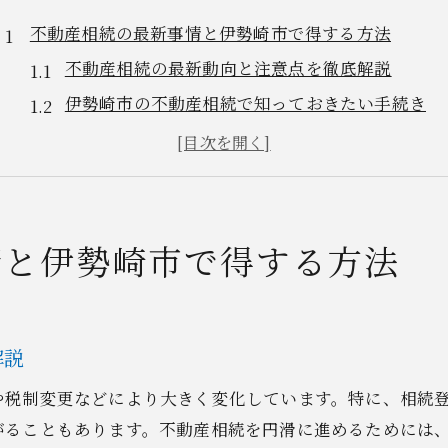
不動産相続の最新事情と伊勢崎市で得する方法
不動産相続の最新動向と注意点を徹底解説
伊勢崎市の不動産相続で知っておきたい手続き
不動産相続の成功事例から学ぶ実践的な対策
行政支援を活用した不動産相続の進め方
伊勢崎市で得する不動産相続のチェックポイント
伊勢崎市での不動産有無を確認する手順
情と伊勢崎市で得する方法
不動産相続で必要な有無確認の基本手順
伊勢崎市で実践できる不動産相続の調査法
名寄帳や権利証を活用した不動産相続の方法
解説
未登記物件も考慮した不動産相続の注意点
や税制変更などにより大きく変化しています。特に、相続
不動産相続に役立つ行政窓口の使い方
がることもあります。不動産相続を円滑に進めるためには