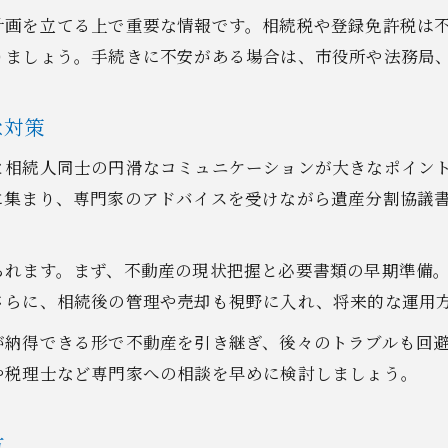
不動産相続に不可欠な登記事項証明書の基礎
計画を立てる上で重要な情報です。相続税や登録免許税は
証明書取得で不動産相続をスムーズに進める
りましょう。手続きに不安がある場合は、市役所や法務局
登記事項証明書の申請手順と必要書類の確認
不動産相続で注意したい証明書取得の落とし穴
な対策
行政窓口でできる登記事項証明書の取得方法
と相続人同士の円滑なコミュニケーションが大きなポイン
これからの不動産相続を安心して進めるために
に集まり、専門家のアドバイスを受けながら遺産分割協議
不動産相続の安心ポイントと今後の備え方
失敗しない不動産相続の実践的な心構え
られます。まず、不動産の現状把握と必要書類の早期準備
不動産相続を円滑に進めるための相談活用術
さらに、相続後の管理や売却も視野に入れ、将来的な運用
情報整理で不動産相続のトラブルを未然に防ぐ
が納得できる形で不動産を引き継ぎ、後々のトラブルも回
家族で共有したい不動産相続の最新知識
や税理士など専門家への相談を早めに検討しましょう。
方