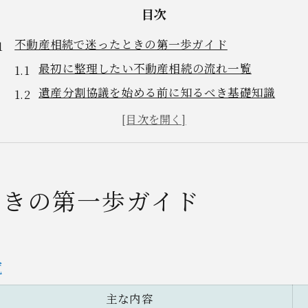
目次
不動産相続で迷ったときの第一歩ガイド
最初に整理したい不動産相続の流れ一覧
遺産分割協議を始める前に知るべき基礎知識
伊勢崎市で不動産相続なら押さえたいポイント
必要書類や手続きの抜け漏れを防ぐコツ
不動産相続におけるよくある落とし穴と対策
遺産分与を進めるうえで注意したい実務取組
ときの第一歩ガイド
伊勢崎市の不動産相続で実践する遺産分与の進め
遺産分割協議書作成時の注意点まとめ
公平な分与を実現するためのポイント
覧
意見が分かれた場合の話し合いテクニック
主な内容