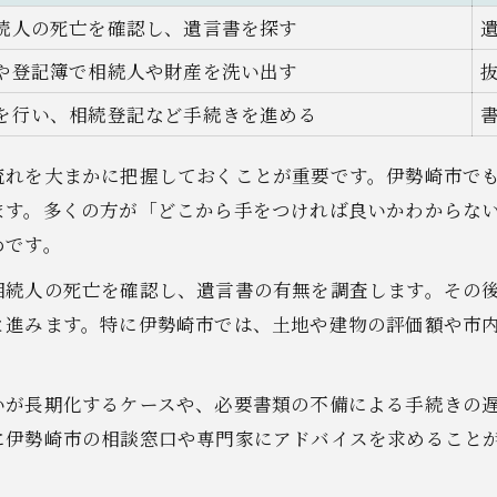
相続登記に直結する実務的な流れ
続人の死亡を確認し、遺言書を探す
伊勢崎市ならではの相談窓口と活用術
や登記簿で相続人や財産を洗い出す
伊勢崎市で利用できる不動産相続相談窓口比較表
を行い、相続登記など手続きを進める
無料相談を活用するための予約のコツ
相談時に確認したい対応分野と相談時間
流れを大まかに把握しておくことが重要です。伊勢崎市で
司法書士・弁護士など専門家の選び方
ます。多くの方が「どこから手をつければ良いかわからな
市役所や法テラスを使い分けるポイント
めです。
土地の相場動向から考える相続判断のコツ
相続人の死亡を確認し、遺言書の有無を調査します。その
伊勢崎市の土地相場を比較できる最新データ一覧
と進みます。特に伊勢崎市では、土地や建物の評価額や市
地価変動から見た不動産相続の判断材料
住宅地と商業地の相場差を押さえるポイント
いが長期化するケースや、必要書類の不備による手続きの
相続後に売却を検討する際の注意点
に伊勢崎市の相談窓口や専門家にアドバイスを求めること
土地相場をもとに分割方法を考えるコツ