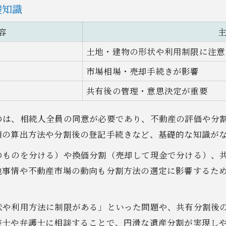
無料相談を賢く利用するための実践ポイント
礎知識
伊勢崎市の不動産相続無料相談窓口一覧
容
相談前に準備しておきたいポイント
土地・建物の形状や利用制限に注意
相談内容ごとに選ぶべき専門家とは
市場相場・売却手続きが影響
費用負担を抑えるための相談先選びの工夫
共有後の管理・意思決定が重要
予約方法や相談時間の比較ポイント
家族でスムーズに話し合う相続手続きの極意
のは、相続人全員の同意が必要であり、不動産の評価や分
家族で不動産相続を進める話し合いの進め方
額の算出方法や分割後の登記手続きなど、基礎的な知識が
合意形成に役立つ遺産分与の具体例まとめ
のものを分ける）や換価分割（売却して現金で分ける）、
意見が対立した場合の解決アプローチ
地事情や不動産市場の動向も分割方法の選定に影響するた
話し合いを円滑に進めるためのコツ
協議書作成で注意したいポイント
状や利用方法に制限がある」といった問題や、共有分割後
書士や弁護士に相談することで、円滑な遺産分割が実現し