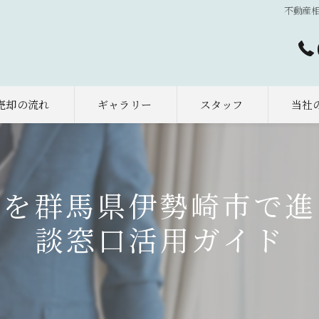
不動産
売却の流れ
ギャラリー
スタッフ
当社
太田市
早期売
与を群馬県伊勢崎市で進
相続
談窓口活用ガイド
土地
空き家