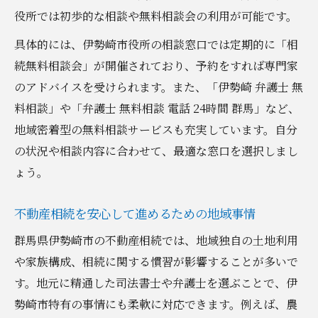
無料法律相談の予約方法と流れ
役所では初歩的な相談や無料相談会の利用が可能です。
信頼できる窓口選びで相続トラブルを回避
具体的には、伊勢崎市役所の相談窓口では定期的に「相
不動産相続の相談窓口比較と選び方ガイド
続無料相談会」が開催されており、予約をすれば専門家
信頼できる相談先を見極めるポイント
のアドバイスを受けられます。また、「伊勢崎 弁護士 無
相続トラブルを防ぐ窓口選定のコツ
料相談」や「弁護士 無料相談 電話 24時間 群馬」など、
専門家ごとのサポート内容の違い
地域密着型の無料相談サービスも充実しています。自分
の状況や相談内容に合わせて、最適な窓口を選択しまし
相談窓口の対応力と地域密着度をチェック
ょう。
相続手続きが円滑に進む相談方法を解説
円滑な不動産相続のための相談方法一覧
不動産相続を安心して進めるための地域事情
相続手続きを効率よく進めるための秘訣
群馬県伊勢崎市の不動産相続では、地域独自の土地利用
相談時に準備すべき書類とポイント
や家族構成、相続に関する慣習が影響することが多いで
専門家との連携で手続きをスムーズに
す。地元に精通した司法書士や弁護士を選ぶことで、伊
相談内容による進め方の違いを知る
勢崎市特有の事情にも柔軟に対応できます。例えば、農