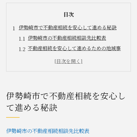
目次
伊勢崎市で不動産相続を安心して進める秘訣
伊勢崎市の不動産相続相談先比較表
不動産相続を安心して進めるための地域事
情
スムーズな相続手続きのために知っておき
たいこと
不動産相続を始めるならまず相談窓口を確
伊勢崎市で不動産相続を安心し
認
て進める秘訣
相続トラブルを未然に防ぐための実践ポイ
ント
法律相談を活用する不動産相続の基本ポイント
伊勢崎市の不動産相続相談先比較表
法律相談で解決できる不動産相続の主な事