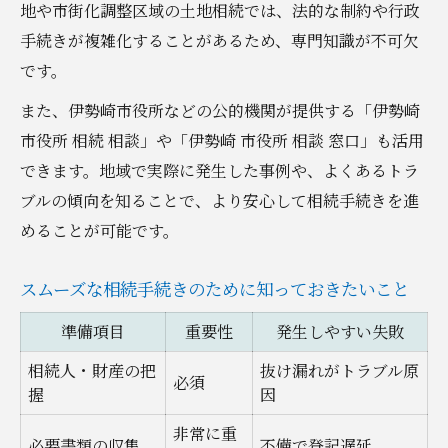
不動産相続のスムーズな法律相談術まとめ
地や市街化調整区域の土地相続では、法的な制約や行政
不動産相続の法律相談活用術まとめ表
手続きが複雑化することがあるため、専門知識が不可欠
です。
法律相談を活用した相続の進め方まとめ
スムーズな相続のための相談テクニック
また、伊勢崎市役所などの公的機関が提供する「伊勢崎
市役所 相続 相談」や「伊勢崎 市役所 相談 窓口」も活用
相談後にやるべき手続きチェックリスト
できます。地域で実際に発生した事例や、よくあるトラ
不動産相続の法律相談で得られる安心感
ブルの傾向を知ることで、より安心して相続手続きを進
めることが可能です。
スムーズな相続手続きのために知っておきたいこと
準備項目
重要性
発生しやすい失敗
相続人・財産の把
抜け漏れがトラブル原
必須
握
因
非常に重
必要書類の収集
不備で登記遅延