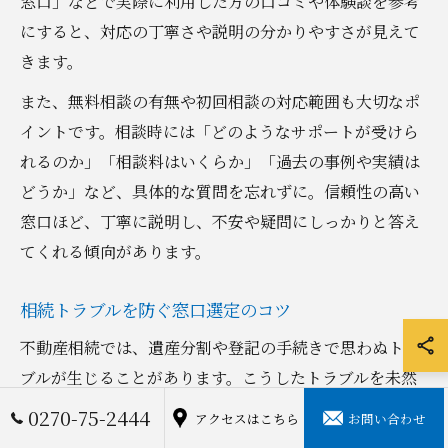
窓口」などで実際に利用した方の口コミや体験談を参考
にすると、対応の丁寧さや説明の分かりやすさが見えて
きます。
また、無料相談の有無や初回相談の対応範囲も大切なポ
イントです。相談時には「どのようなサポートが受けら
れるのか」「相談料はいくらか」「過去の事例や実績は
どうか」など、具体的な質問を忘れずに。信頼性の高い
窓口ほど、丁寧に説明し、不安や疑問にしっかりと答え
てくれる傾向があります。
相続トラブルを防ぐ窓口選定のコツ
不動産相続では、遺産分割や登記の手続きで思わぬトラ
ブルが生じることがあります。こうしたトラブルを未然
に防ぐためには、「伊勢崎 市役所 相続 相談」や「弁護
0270-75-2444
アクセスはこちら
お問い合わせ
士 無料相談 市役所」など、行政機関の窓口を有効活用