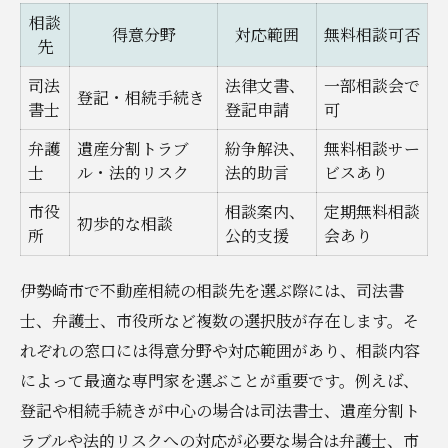
相談
例一覧
得意分野
対応範囲
無料相談可否
先
不動産相続に法律相談が効果的な理由とは
司法
法律文書、
一部相談会で
登記・相続手続き
法律相談を受ける前に整理しておきたい内
書士
登記申請
可
容
弁護
遺産分割トラブ
紛争解決、
無料相談サー
無料法律相談を活用するための準備方法
士
ル・法的リスク
法的助言
ビスあり
不動産相続の悩みを相談できる窓口の特徴
市役
相談案内、
定期無料相談
初歩的な相談
無料相談を不動産相続に生かす賢い進め方
所
公的支援
会あり
伊勢崎市の無料相談窓口一覧と特徴まとめ
伊勢崎市で不動産相続の相談先を選ぶ際には、司法書
無料相談を活用した不動産相続の成功パタ
士、弁護士、市役所など複数の選択肢が存在します。そ
ーン
れぞれの窓口には得意分野や対応範囲があり、相談内容
不動産相続の無料相談を利用する際の注意
によって最適な専門家を選ぶことが重要です。例えば、
点
登記や相続手続きが中心の場合は司法書士、遺産分割ト
無料相談でよくある相続相談内容とは
ラブルや法的リスクへの対応が必要な場合は弁護士、市