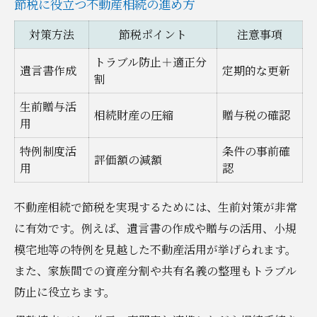
節税に役立つ不動産相続の進め方
対策方法
節税ポイント
注意事項
トラブル防止＋適正分
遺言書作成
定期的な更新
割
生前贈与活
相続財産の圧縮
贈与税の確認
用
特例制度活
条件の事前確
評価額の減額
用
認
不動産相続で節税を実現するためには、生前対策が非常
に有効です。例えば、遺言書の作成や贈与の活用、小規
模宅地等の特例を見越した不動産活用が挙げられます。
また、家族間での資産分割や共有名義の整理もトラブル
防止に役立ちます。