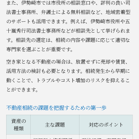
また、伊勢崎市では市役所の相談窓口や、評判の良い司
不動産相続時に起きやすい争点と対応策
法書士事務所、弁護士による無料相談など、地域密着型
家族で共有名義を避けるための工夫
のサポートも活用できます。例えば、伊勢崎市役所や五
十嵐秀行司法書士事務所などが相談先として挙げられま
専門家選びが安心につながる不動産相続のポイ
す。相談先の選定は、相続の内容や課題に応じて適切な
ント
専門家を選ぶことが重要です。
伊勢崎市で評判の専門家比較表
不動産相続の相談先を選ぶ際の基準
空き家となる不動産の場合は、放置せずに売却や賃貸、
活用方法の検討も必要となります。相続発生から早期に
司法書士・税理士・弁護士の役割を解説
動くことで、トラブルやコスト増加のリスクを抑えるこ
専門家の無料相談を活用するポイント
とができます。
信頼できるサポート選びのコツ
手続きを円滑にする実践的な相続サポート術
不動産相続の課題を把握するための第一歩
不動産相続手続きの流れと必要書類一覧
資産の
名義変更や登記の注意点を押さえる
主な課題
対応のポイント
種類
相続放棄や遺産分割の実務ポイント