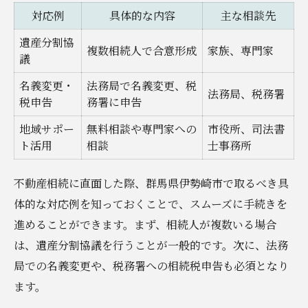
不動産相続の相談時に準備するべき書類
対応例
具体的な内容
主な相談先
相談料が気になる場合の対処法を解説
遺産分割協
複数相続人で合意形成
家族、専門家
初回相談で押さえたい質問ポイント集
議
相続税対策が必要な時に知っておくべき基礎知
名義変更・
法務局で名義変更、税
法務局、税務署
識
税申告
務署に申告
不動産相続と相続税対策の基本比較表
地域サポー
無料相談や専門家への
市役所、司法書
相続税の基礎控除や特例のポイント解説
ト活用
相談
士事務所
伊勢崎市ならではの相続税対策の工夫
不動産相続に直面した際、群馬県伊勢崎市で取るべき具
相続税申告が必要なケースと判断基準
体的な対応例を知っておくことで、スムーズに手続きを
節税に役立つ不動産相続の進め方
進めることができます。まず、相続人が複数いる場合
家族間トラブルを防ぐための相続対策案解説
は、遺産分割協議を行うことが一般的です。次に、法務
家族間トラブル事例一覧と対策案の比較
局での名義変更や、税務署への相続税申告も必須となり
円満な遺産分割協議の進め方を学ぶ
ます。
遺言書作成がもたらす安心のメリット