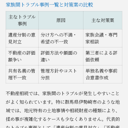
家族間トラブル事例一覧と対策案の比較
主なトラブル
原因
主な対策案
事例
遺産分割の意
分け方への不満・
家族会議・専門
見対立
希望の不一致
家相談
不動産の評価
評価方法や額面の
第三者による評
額争い
違い
価依頼
共有名義の管
管理方針やコスト
単独名義や事前
理不一致
分担
合意書作成
不動産相続では、家族間のトラブルが発生しやすいこと
がよく知られています。特に群馬県伊勢崎市のような地
域では、地元特有の土地事情や相続財産の種類により、
揉め事が複雑化するケースも少なくありません。代表的
なトラブル事例として「遺産分割の意見対立」「不動産