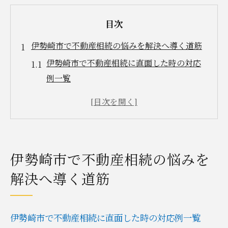
目次
伊勢崎市で不動産相続の悩みを解決へ導く道筋
伊勢崎市で不動産相続に直面した時の対応
例一覧
不動産相続の課題を把握するための第一歩
相続手続きが複雑化しやすい理由と注意点
家族で進める不動産相続の話し合い術
地域事情を踏まえた相続対策案の選び方
伊勢崎市で不動産相続の悩みを
無料相談を活用した不動産相続の進め方
解決へ導く道筋
無料相談先比較表で選ぶ不動産相続サポー
ト
伊勢崎市で利用できる無料相談の特徴とは
伊勢崎市で不動産相続に直面した時の対応例一覧