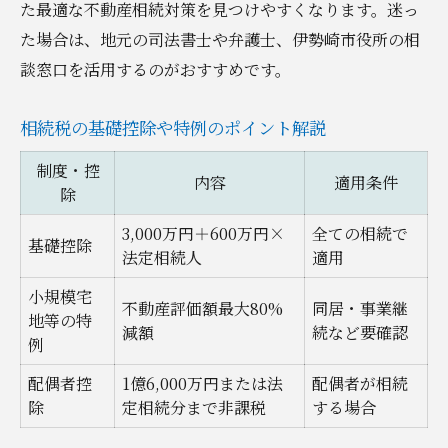
た最適な不動産相続対策を見つけやすくなります。迷っ
た場合は、地元の司法書士や弁護士、伊勢崎市役所の相
談窓口を活用するのがおすすめです。
相続税の基礎控除や特例のポイント解説
制度・控
内容
適用条件
除
3,000万円＋600万円×
全ての相続で
基礎控除
法定相続人
適用
小規模宅
不動産評価額最大80%
同居・事業継
地等の特
減額
続など要確認
例
配偶者控
1億6,000万円または法
配偶者が相続
除
定相続分まで非課税
する場合