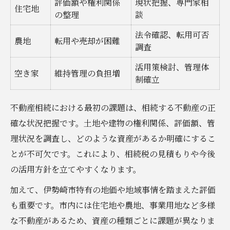
評価額や権利関係
現状把握、専門家相
住宅地
市役所や相談窓口の活用方法
の整理
談
空き家対策や賃貸運用の実践例
法令確認、転用可否
農地
転用や売却が困難
調査
活用策検討、管理体
空き家
維持管理の負担増
制確立
不動産相続における最初の課題は、相続する不動産の正
確な状況把握です。土地や建物の権利関係、評価額、管
理状況を調査し、どのような資産があるか明確にするこ
とが不可欠です。これにより、相続税の見積もりや今後
の活用方針を立てやすくなります。
加えて、伊勢崎市特有の地価や地域事情を踏まえた評価
も重要です。市内には住宅地や農地、事業用地など多様
な不動産があるため、資産の種類ごとに課題が異なりま