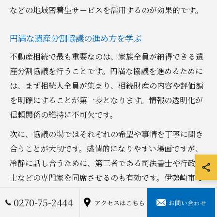
などの地域密着型サービスを活用するのが効果的です。
円満な遺産分割協議の進め方を学ぶ
不動産相続で最も重要なのは、家族全員が納得できる遺
産分割協議を行うことです。円満な協議を進めるために
は、まず相続人全員が集まり、相続財産の内容や評価額
を明確にすることが第一歩となります。情報の透明化が
信頼関係の維持に不可欠です。
次に、協議の場ではそれぞれの希望や事情を丁寧に聞き
合うことが大切です。感情的になりやすい場面ですが、
冷静に話し合うために、第三者である司法書士や行政書
士などの専門家を同席させるのも有効です。伊勢崎市で
は「伊勢崎市 相続 無料相談」や「伊勢崎市 弁護士 無料
0270-75-2444
アクセスはこちら
お問い合わせ
相談」などのサポート窓口があるため、活用を検討する