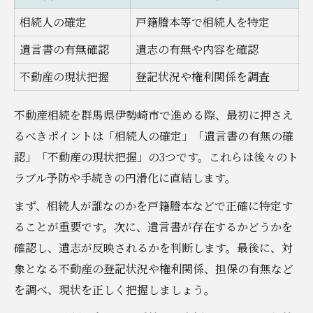
クリスト
相続人の確定
戸籍謄本等で相続人を特定
相続財産調査を効率化する実践的な方法
遺言書の有無確認
遺志の有無や内容を確認
事前準備が不動産相続の成功を左右する理
不動産の現状把握
登記状況や権利関係を調査
由
伊勢崎市で必要な証明書の取得場所と手順
不動産相続を群馬県伊勢崎市で進める際、最初に押さえ
るべきポイントは「相続人の確定」「遺言書の有無の確
家族間で合意形成を図るための準備ポイン
認」「不動産の現状把握」の3つです。これらは後々のト
ト
ラブル予防や手続きの円滑化に直結します。
名義変更や書類作成で悩まない不動産相続の流
れまとめ
まず、相続人が誰なのかを戸籍謄本などで正確に特定す
不動産相続の名義変更手順を一覧で解説
ることが重要です。次に、遺言書が存在するかどうかを
確認し、遺志が反映されるかを判断します。最後に、対
遺産分割協議書の作成ポイントと注意点
象となる不動産の登記状況や権利関係、担保の有無など
登記申請時に必要な書類と取得方法
を調べ、現状を正しく把握しましょう。
法務局での手続きをスムーズに行うコツ