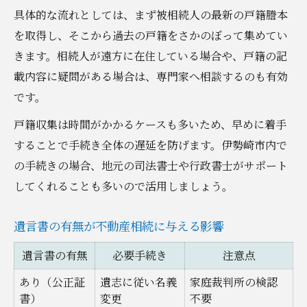
具体的な流れとしては、まず被相続人の最新の戸籍謄本
円満な相続を実現する合意形成のコツ
を取得し、そこから過去の戸籍をさかのぼって集めてい
手続き中のトラブルを防ぐための話し合い
きます。相続人が遠方に在住している場合や、戸籍の記
術
載内容に疑問がある場合は、専門家へ相談するのも有効
司法書士など専門家を交えた協議の進め方
です。
新制度対応の不動産相続手続き最新ガイド
戸籍収集は時間がかかるケースも多いため、早めに着手
2024年施行の相続登記義務化ポイント表
することで手続き全体の遅延を防げます。伊勢崎市内で
新制度下での不動産相続の進め方解説
の手続きの場合、地元の司法書士や行政書士がサポート
罰則リスクを避けるための申請期限管理術
してくれることも多いので活用しましょう。
最新の相続手続きで注意すべき変更点まと
め
遺言書の有無が不動産相続に与える影響
新制度対応の書類準備と手続きチェックリ
遺言書の有無
必要手続き
注意点
スト
あり（公正証
遺志に従い名義
家庭裁判所の検認
書）
変更
不要