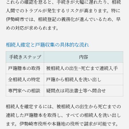
これらの確認を怠ると、手続きが大幅に遅れたり、相続
書類不備を防ぐための実践的なチェック方
人間でのトラブルが発生するリスクが高まります。特に
法
伊勢崎市では、相続登記の義務化が進んでいるため、早
地域事情を踏まえた不動産相続の実践ステップ
めの対応が求められます。
伊勢崎市特有の不動産相続手続きフロー比
較
相続人確定と戸籍収集の具体的な流れ
地域密着型の相続サポートを選ぶメリット
手続きステップ
内容
群馬県での不動産評価証明書取得のポイン
戸籍謄本の取得
被相続人の出生~死亡まで連続入手
ト
伊勢崎市役所・法務局の活用方法まとめ
全相続人の特定
戸籍から相続人を洗い出し
地元の専門家に依頼する際の注意事項
専門家への相談
疑問点は司法書士等へ問合せ
家族間で円満に手続きを終えるために意識すべ
相続人を確定するには、被相続人の出生から死亡までの
き点
連続した戸籍謄本を取得し、すべての相続人を洗い出し
家族で協力して進める不動産相続の進行例
ます。伊勢崎市役所や本籍地の役所で請求が可能です。
遺産分割協議で意見が割れた時の対処法