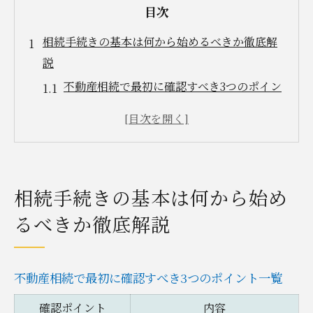
目次
相続手続きの基本は何から始めるべきか徹底解
説
不動産相続で最初に確認すべき3つのポイン
ト一覧
相続人確定と戸籍収集の具体的な流れ
遺言書の有無が不動産相続に与える影響
伊勢崎市で不動産相続手続きを始める際の
相続手続きの基本は何から始め
注意点
るべきか徹底解説
相続手続きの相談先を選ぶコツと専門家活
用法
不動産相続を円滑に進めるための事前準備のポ
不動産相続で最初に確認すべき3つのポイント一覧
イント
確認ポイント
内容
円滑な不動産相続のための書類準備チェッ