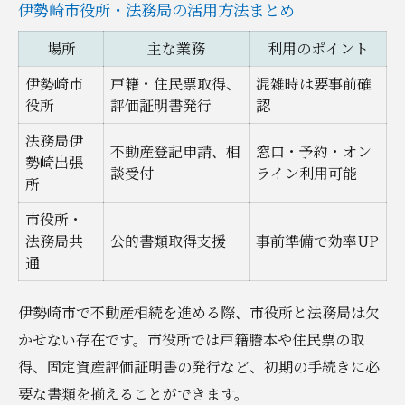
伊勢崎市役所・法務局の活用方法まとめ
場所
主な業務
利用のポイント
伊勢崎市
戸籍・住民票取得、
混雑時は要事前確
役所
評価証明書発行
認
法務局伊
不動産登記申請、相
窓口・予約・オン
勢崎出張
談受付
ライン利用可能
所
市役所・
法務局共
公的書類取得支援
事前準備で効率UP
通
伊勢崎市で不動産相続を進める際、市役所と法務局は欠
かせない存在です。市役所では戸籍謄本や住民票の取
得、固定資産評価証明書の発行など、初期の手続きに必
要な書類を揃えることができます。