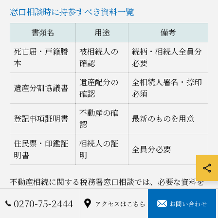
窓口相談時に持参すべき資料一覧
書類名
用途
備考
死亡届・戸籍謄
被相続人の
続柄・相続人全員分
本
確認
必要
遺産配分の
全相続人署名・捺印
遺産分割協議書
確認
必須
不動産の確
登記事項証明書
最新のものを用意
認
住民票・印鑑証
相続人の証
全員分必要
明書
明
不動産相続に関する税務署窓口相談では、必要な資料を
事前にしっかり準備することが重要です。主な持参書類
0270-75-2444
アクセスはこちら
お問い合わせ
としては、被相続人の死亡届、戸籍謄本、遺産分割協議