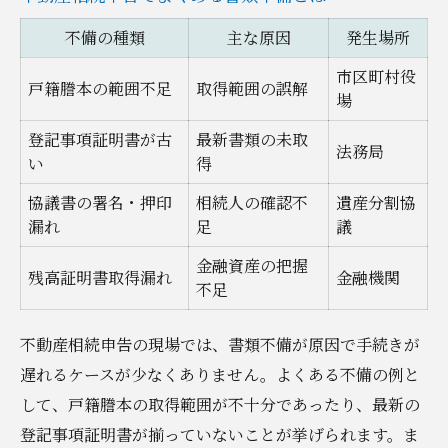
不備の種類
主な原因
発生場所
市区町村役
戸籍謄本の範囲不足
取得範囲の誤解
場
登記事項証明書が古
最新書類の未取
法務局
い
得
協議書の署名・押印
相続人の確認不
遺産分割協
漏れ
足
議
金融資産の把握
残高証明書取得漏れ
金融機関
不足
不動産相続申告の現場では、書類不備が原因で手続きが
遅れるケースが少なくありません。よくある不備の例と
して、戸籍謄本の取得範囲が不十分であったり、最新の
登記事項証明書が揃っていないことが挙げられます。ま