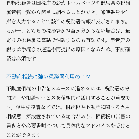
みどり市の確定申告場所も併せてチェック
管轄税務署は国税庁の公式ホームページや群馬県の税務
署管轄一覧から簡単に調べることができ、郵便番号や住
群馬県で不動産相続した場合の相談場所まとめ
所を入力することで該当の税務署情報が表示されます。
群馬県内の不動産相続相談窓口一覧表
万が一、どちらの税務署が担当か分からない場合は、最
桐生市税務課や法務局の活用方法
寄りの税務署に電話で相談するのも有効です。申告先の
不動産相続時に便利な相談先の選び方
誤りは手続きの遅延や再提出の原因となるため、事前確
県内税務署の特徴と相談体制を比較
認は必須です。
桐生市役所でできる相続相談の内容
期限内申告へ導く不動産相続の注意点と対策
不動産相続に強い税務署利用のコツ
不動産相続の期限管理に役立つチェック表
不動産相続の申告をスムーズに進めるには、税務署の専
申告遅延を防ぐための実践的な対策法
門窓口や相談サービスを積極的に活用することが重要で
す。桐生税務署などでは、相続税や不動産に関する専用
桐生市の相続税申告で失敗しないコツ
相談窓口が設置されている場合があり、相続税申告書の
税務署混雑時の効率的な申告方法
書き方や必要書類について具体的なアドバイスを受ける
期限内申告を実現するスケジュール例
ことができます。