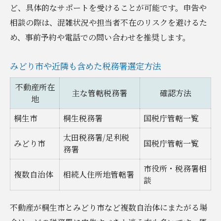
ど、具体的なサポートを受けることが可能です。申告や
相談の際は、混雑状況や担当者不在のリスクを避けるた
め、事前予約や電話での問い合わせを推奨します。
みどり市や近隣も含めた税務署選定方法
不動産所在
主な管轄税務署
確認方法
地
桐生市
桐生税務署
国税庁管轄一覧
太田税務署/足利税
みどり市
国税庁管轄一覧
務署
市役所・税務署相
複数自治体
相続人住所地管轄署
談
不動産が桐生市とみどり市など複数自治体にまたがる場