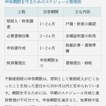
申告期限を守るためのスケジュール管理術
工程
目安期間
主な内容
相続人・財産調
1～2ヵ月
戸籍・財産の確認
査
必要書類収集
2～3ヵ月
各種証明書の取得
税額計算・書類準
申告書作成
1～2ヵ月
備
申告期限ま
税務署提出
書類提出・納税
で
不動産相続の申告期限は、原則として被相続人が亡くな
ったことを知った翌日から10か月以内と定められていま
す。期限を守るためには、早期のスケジュール作成と進
捗管理が不可欠です。申告期限を過ぎると、加算税や延