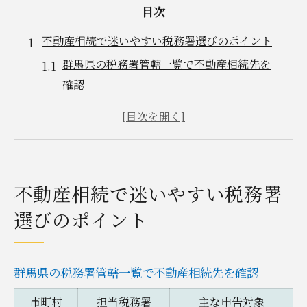
目次
不動産相続で迷いやすい税務署選びのポイント
群馬県の税務署管轄一覧で不動産相続先を
確認
不動産相続に強い税務署利用のコツ
桐生市の相続税申告で注意する点
税務署選びに迷った時の相談窓口活用法
桐生市役所と税務署の違いを理解しよう
不動産相続で迷いやすい税務署
桐生市における不動産相続申告の手順解説
選びのポイント
桐生市で不動産相続申告の流れを整理
相続税申告の必要書類と準備チェック表
不動産相続申告でよくある書類不備とは
群馬県の税務署管轄一覧で不動産相続先を確認
申告期限を守るためのスケジュール管理術
市町村
担当税務署
主な申告対象