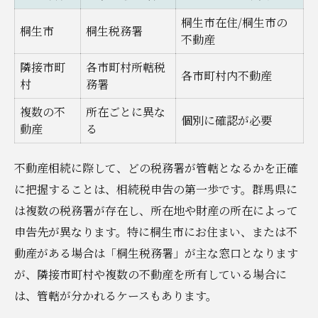
桐生市で相談できる税務署窓口一覧
桐生市在住/桐生市の
桐生市
桐生税務署
相続税申告はどこの税務署が担当なのか徹底解
不動産
説
隣接市町
各市町村所轄税
各市町村内不動産
桐生市の不動産相続担当税務署早見表
村
務署
みどり市や近隣も含めた税務署選定方法
複数の不
所在ごとに異な
個別に確認が必要
動産
相続税申告場所の決め方と注意点
る
管轄税務署の調べ方と問い合わせ先
不動産相続に際して、どの税務署が管轄となるかを正確
不動産相続時に必要な税務署情報まとめ
に把握することは、相続税申告の第一歩です。群馬県に
税務署相談や窓口利用を上手に活用するコツ
は複数の税務署が存在し、所在地や財産の所在によって
予約が必要な税務署窓口利用の注意点
申告先が異なります。特に桐生市にお住まい、または不
桐生市で不動産相続相談ができる場所比較
動産がある場合は「桐生税務署」が主な窓口となります
税務署レビューから学ぶ相談体験談
が、隣接市町村や複数の不動産を所有している場合に
は、管轄が分かれるケースもあります。
窓口相談時に持参すべき資料一覧