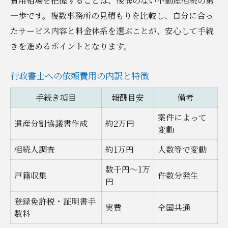
費用相場を把握することは、後悔のない不動産相続の第
一歩です。複数事務所の見積もりを比較し、自分に合っ
たサービス内容と料金体系を選ぶことが、安心して手続
きを進めるポイントとなります。
行政書士への依頼費用の内訳と特徴
手続き項目
報酬目安
備考
案件によって
遺産分割協議書作成
約2万円
変動
相続人調査
約1万円
人数等で変動
数千円〜1万
戸籍収集
件数分発生
円
登録免許税・証明書手
実費
全国共通
数料