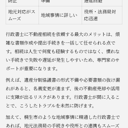
防止
準備
遅延回避
相続放棄の期限や注意点を事例から考える
相続放棄の流れと不動産相続での注意点
地元対応がス
役所・法務局対
地域事情に詳しい
ムーズ
応迅速
三ヶ月ルールを守るための相続放棄手続き
よくある相続放棄の失敗事例一覧
行政書士に不動産相続を依頼する最大のメリットは、煩
桐生市で相続放棄を考える際の実践アドバ
雑な書類作成や提出手続きを一括して任せられる点で
イス
す。相続は人生で何度も経験するものではなく、慣れな
相続放棄後の不動産管理と手続き
い手続きで失敗や遅延が発生しやすいため、専門家のサ
ポートが重要になります。
例えば、遺産分割協議書の形式不備や必要書類の抜け漏
れがあると、名義変更が進まず、後の不動産売却や活用
に支障が出るリスクがあります。行政書士が間に入るこ
とで、こうしたトラブルを未然に防げます。
加えて、桐生市のような地域事情に精通した行政書士で
あれば、地元法務局の手続きや役所との連携もスムーズ