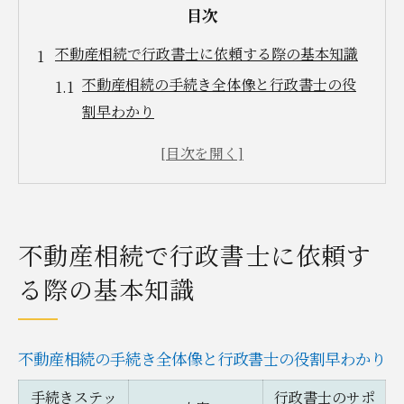
目次
不動産相続で行政書士に依頼する際の基本知識
不動産相続の手続き全体像と行政書士の役
割早わかり
行政書士に依頼する不動産相続のメリット
とは
初めてでも安心な不動産相続相談の流れ
桐生市で不動産相続を進める際の注意ポイ
不動産相続で行政書士に依頼す
ント
る際の基本知識
不動産相続に必要な書類と準備のコツ
三ヶ月ルールの意味と熟慮期間のポイント解説
三ヶ月ルールとは何か不動産相続での重要
不動産相続の手続き全体像と行政書士の役割早わかり
性
手続きステッ
行政書士のサポ