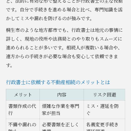
ど、法的に有効な形で整えることが行政書士の主な役割
不動産相続手続きの費用相場一覧
です。自分で手続きを進める場合と比べ、専門知識を活
行政書士への依頼費用の内訳と特徴
かしてミスや漏れを防げるのが強みです。
費用を抑えるために知っておきたいポイン
桐生市のような地方都市でも、行政書士は地元の事情に
ト
詳しく、現地の役所や法務局とのやり取りもスムーズに
相続手続きの基本的な流れと注意点
進められることが多いです。相続人が複数いる場合や、
見積もり比較で賢く不動産相続を進める方
遠方からの手続きが必要な場合も安心して依頼できま
法
す。
名義変更に必要な手続きと行政書士の役割とは
行政書士に依頼する不動産相続のメリットとは
不動産相続後の名義変更手続き早見表
行政書士がサポートできる名義変更の範囲
メリット
内容
リスク回避
名義変更に必要な書類と取得方法
書類作成の代
煩雑な作業を専門
ミス・遅延を防
スムーズに進めるための名義変更準備術
行
家が担当
ぐ
名義変更でよくあるトラブルと対策例
不備や漏れの
必要書類を正しく
名義変更手続き