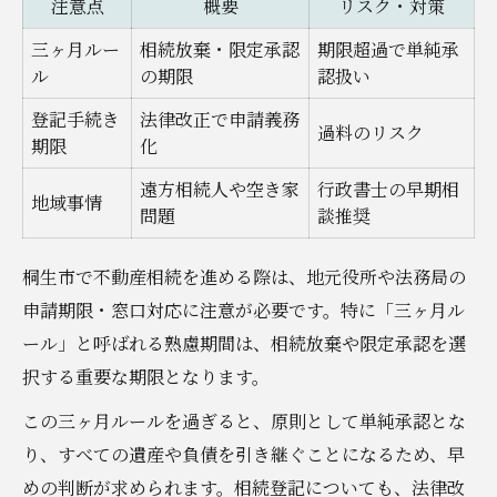
注意点
概要
リスク・対策
三ヶ月ルー
相続放棄・限定承認
期限超過で単純承
ル
の期限
認扱い
登記手続き
法律改正で申請義務
過料のリスク
期限
化
遠方相続人や空き家
行政書士の早期相
地域事情
問題
談推奨
桐生市で不動産相続を進める際は、地元役所や法務局の
申請期限・窓口対応に注意が必要です。特に「三ヶ月ル
ール」と呼ばれる熟慮期間は、相続放棄や限定承認を選
択する重要な期限となります。
この三ヶ月ルールを過ぎると、原則として単純承認とな
り、すべての遺産や負債を引き継ぐことになるため、早
めの判断が求められます。相続登記についても、法律改