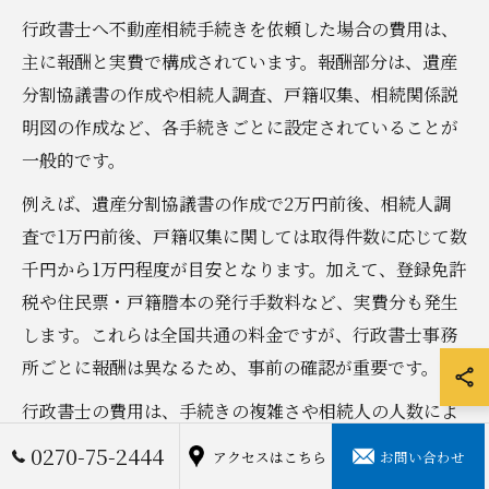
行政書士へ不動産相続手続きを依頼した場合の費用は、
主に報酬と実費で構成されています。報酬部分は、遺産
分割協議書の作成や相続人調査、戸籍収集、相続関係説
明図の作成など、各手続きごとに設定されていることが
一般的です。
例えば、遺産分割協議書の作成で2万円前後、相続人調
査で1万円前後、戸籍収集に関しては取得件数に応じて数
千円から1万円程度が目安となります。加えて、登録免許
税や住民票・戸籍謄本の発行手数料など、実費分も発生
します。これらは全国共通の料金ですが、行政書士事務
所ごとに報酬は異なるため、事前の確認が重要です。
行政書士の費用は、手続きの複雑さや相続人の人数によ
って増減する点が特徴です。例えば、相続人が多い場合
0270-75-2444
アクセスはこちら
お問い合わせ
や戸籍の取得が難航するケースでは、追加費用が発生す