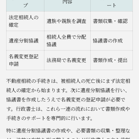
熟慮期間の起算点と注意点を詳しく解説
内容
プ
ート
不動産相続で三ヶ月ルールを守るための実
法定相続人の
践例
遺族や親族を調査
書類収集・確認
確定
三ヶ月ルールに違反した場合のリスク
相続人全員で分配
遺産分割協議
協議書の作成
相続放棄と三ヶ月ルールの関係性
協議
行政書士と司法書士の違いを徹底比較
名義変更登記
法務局で名義変更
書類作成・提出
不動産相続における行政書士と司法書士の
申請
主な違い
不動産相続の手続きは、被相続人の死亡後にまず法定相
依頼内容別！行政書士と司法書士の使い分
続人の確定から始まります。次に遺産分割協議を行い、
け
協議書を作成したうえで名義変更の登記申請が必要で
相続手続きで選ばれる専門家の特徴
す。行政書士は、これら一連の流れにおいて書類作成や
費用やサポート範囲の比較ポイント
手続きのサポートを専門的に行います。
桐生市で依頼先を決める際の選び方
特に遺産分割協議書の作成や、必要書類の収集・整理な
費用の目安や流れを知って不動産相続に安心を