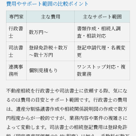
費用やサポート範囲の比較ポイント
専門家
主な費用
主なサポート範囲
行政書
書類作成・相続人調
数万円～
士
査・相談対応
司法書
登録免許税＋数万
登記申請代理・名義変
士
～数十万円
更
連携事
ワンストップ対応・複
個別見積もり
務所
数業務
不動産相続を行政書士や司法書士に依頼する際、気にな
るのは費用の目安とサポート範囲です。行政書士の費用
は、遺産分割協議書作成や相続関係説明図の作成で数万
円程度からが一般的ですが、業務内容や案件の複雑さに
よって変動します。司法書士の相続登記費用は登録免許