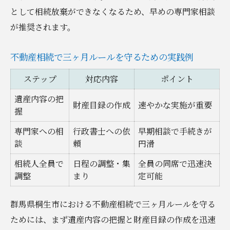
として相続放棄ができなくなるため、早めの専門家相談
が推奨されます。
不動産相続で三ヶ月ルールを守るための実践例
ステップ
対応内容
ポイント
遺産内容の把
財産目録の作成
速やかな実施が重要
握
専門家への相
行政書士への依
早期相談で手続きが
談
頼
円滑
相続人全員で
日程の調整・集
全員の同席で迅速決
調整
まり
定可能
群馬県桐生市における不動産相続で三ヶ月ルールを守る
ためには、まず遺産内容の把握と財産目録の作成を迅速