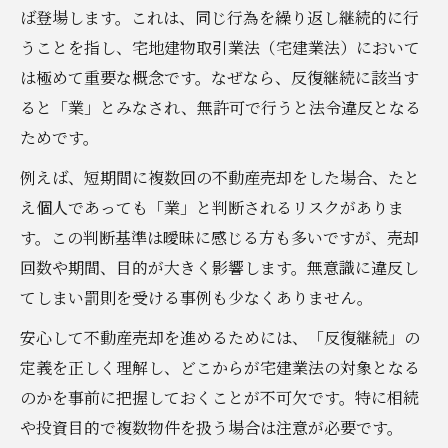
ト
ば登場します。これは、同じ行為を繰り返し継続的に行
業として 反復継続と見なされない売却方法
うことを指し、宅地建物取引業法（宅建業法）において
不動産売却時に必要な書類とリスク管理
は極めて重要な概念です。なぜなら、反復継続に該当す
ると「業」とみなされ、無許可で行うと法令違反となる
反復継続性が問われる不動産売却の注意点
ためです。
反復継続 売買の具体例と注意点を解説
例えば、短期間に複数回の不動産売却をした場合、たと
不動産売却で反復継続が疑われるケース
え個人であっても「業」と判断されるリスクがありま
反復継続 わかりやすく問題点を整理する
す。この判断基準は曖昧に感じる方も多いですが、売却
不動産売却における三大タブーとの関係性
回数や期間、目的が大きく影響します。無意識に違反し
反復継続性の判断材料とリスクの把握
てしまい罰則を受ける事例も少なくありません。
業として見なされない売却の実践ポイント
安心して不動産売却を進めるためには、「反復継続」の
不動産売却を業として扱われないための工
定義を正しく理解し、どこからが宅建業法の対象となる
夫
のかを事前に把握しておくことが不可欠です。特に相続
反復継続 回数の目安と注意すべき事例
や投資目的で複数物件を扱う場合は注意が必要です。
不動産売却で避けたい反復継続の行動例