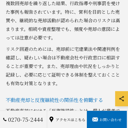
複数回売却を繰り返した結果、行政指導や刑事罰を受け
た事例も報告されています。特に、営利を目的とした売
買や、継続的な売却活動が認められた場合のリスクは高
まります。相続や資産整理でも、頻度や売却の意図によ
っては注意が必要です。
リスク回避のためには、売却前に宅建業法や関連判例を
確認し、疑わしい場合は不動産会社や行政窓口に相談す
ることが重要です。また、売却理由や状況をしっかりと
記録し、必要に応じて証明できる体制を整えておくこと
も有効な対策となります。
不動産売却と反復継続性の関係性を俯瞰する
不動産売却における「反復継続性」とは、個人が業者で
0270-75-2444
はなくても、短期間に複数回の売買を行うことで「業と
アクセスはこちら
お問い合わせ
して」売却しているとみなされる状態を指します。宅建