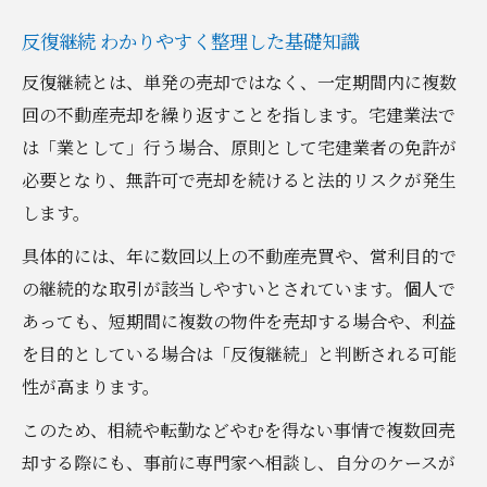
宅 建 業法 反復継続 判例の活用法を紹介
反復継続 わかりやすく整理した基礎知識
反復継続 不動産の境界線を知る実践方法
反復継続とは、単発の売却ではなく、一定期間内に複数
短期間で複数回の売却はなぜ危険か俯瞰する
回の不動産売却を繰り返すことを指します。宅建業法で
短期間の不動産売却が反復継続となる理由
は「業として」行う場合、原則として宅建業者の免許が
必要となり、無許可で売却を続けると法的リスクが発生
反復継続 不動産 罰則のリスクを知る
します。
不動産売却と反復継続性の関係性を俯瞰す
る
具体的には、年に数回以上の不動産売買や、営利目的で
の継続的な取引が該当しやすいとされています。個人で
反復継続 売買で注意すべき典型事例
あっても、短期間に複数の物件を売却する場合や、利益
業として 反復継続の境界が問われる背景
を目的としている場合は「反復継続」と判断される可能
不動産売却を合法に進める手順と工夫集
性が高まります。
不動産売却の反復継続回避フローを整理
このため、相続や転勤などやむを得ない事情で複数回売
合法的な不動産売却のための必須手順
却する際にも、事前に専門家へ相談し、自分のケースが
反復継続 わかりやすく進めるコツと注意