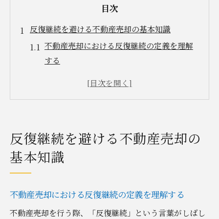
目次
反復継続を避ける不動産売却の基本知識
不動産売却における反復継続の定義を理解
する
反復継続 わかりやすく整理した基礎知識
不動産売却で業として見なされる基準とは
反復継続 不動産の判例から学ぶ注意点
不動産売却の反復継続 回数と罰則リスク
反復継続を避ける不動産売却の
安心のための不動産売却リスク回避法
基本知識
不動産売却で誤りやすい反復継続の回避策
宅 建 業法 反復継続 判例に基づくリスク対
策
不動産売却における反復継続の定義を理解する
反復継続 不動産 罰則を避ける実践的ポイン
不動産売却を行う際、「反復継続」という言葉がしばし