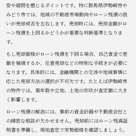
群馬県で有利に不動産売却するコツを解説
安や疑問を感じるポイントです。特に群馬県伊勢崎市や
地元情報を生かした不動産売却のポイント
みどり市では、地域の不動産市場動向やローン残債の扱
いが売却成否を左右します。売却時には、売却金額がロ
住宅ローンが残る物件の賢い売却術に迫る
ーン残債を上回るかどうかが重要な判断基準となりま
住宅ローン残債と不動産売却の両立戦略
す。
ローンが残る場合の不動産売却手順解説
もし売却価格がローン残債を下回る場合、自己資金で差
住宅ローン返済中でも可能な売却方法
額を補填するか、任意売却などの特別な手続きが必要に
不動産売却でローン問題を解決する実践例
なります。具体的には、金融機関との交渉や地域事情に
ローンあり物件を有利に売却するポイント
応じた売却方法の選択が不可欠です。たとえば伊勢崎市
地域で選ばれる不動産売却の理由を知る
の物件では、築年数や立地、土地の形状が査定額に大き
地域密着の不動産売却が選ばれる根拠
く影響します。
信頼される不動産売却会社の特徴とは
ローン残債の解消には、事前の資金計画や不動産会社と
地元で評価される不動産売却の取り組み
の綿密な相談が欠かせません。売却前にはローン残高証
不動産売却で重視されるサポート体制
明書を準備し、現地査定で実勢価格を確認しましょう。