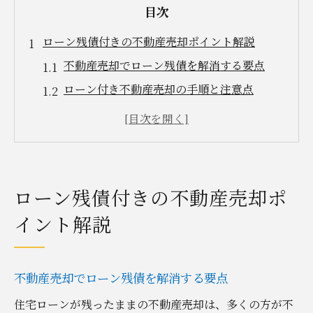
目次
ローン残債付きの不動産売却ポイント解説
不動産売却でローン残債を解消する要点
ローン付き不動産売却の手順と注意点
残債がある場合の不動産売却成功の秘訣
ローン完済を見据えた売却実践ガイド
不動産売却時に知るべき金融機関の対応
売却成功へ導く群馬県の実践テクニックとは
ローン残債付きの不動産売却ポ
不動産売却で群馬県の市場動向を活かす方
イント解説
法
売却成功に導く群馬県特有の戦略的ポイン
ト
不動産売却でローン残債を解消する要点
不動産売却で実践したい査定と交渉術
住宅ローンが残ったままの不動産売却は、多くの方が不