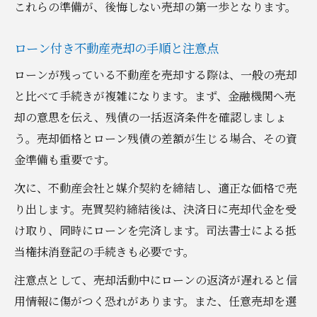
地域で口コミが高い不動産売却サービス
これらの準備が、後悔しない売却の第一歩となります。
任意売却を活用したローン完済のコツ紹介
ローン付き不動産売却の手順と注意点
任意売却で不動産売却とローン問題を解決
ローンが残っている不動産を売却する際は、一般の売却
ローン残債に強い任意売却の進め方解説
と比べて手続きが複雑になります。まず、金融機関へ売
不動産売却と任意売却の違いと活用方法
却の意思を伝え、残債の一括返済条件を確認しましょ
任意売却の流れと不動産売却の注意点
う。売却価格とローン残債の差額が生じる場合、その資
ローン滞納前にできる不動産売却対策
金準備も重要です。
相場把握で損しない伊勢崎市・みどり市売却
次に、不動産会社と媒介契約を締結し、適正な価格で売
不動産売却前に知るべき地域の相場動向
り出します。売買契約締結後は、決済日に売却代金を受
売却相場を基にした価格設定のコツとは
け取り、同時にローンを完済します。司法書士による抵
不動産売却で相場情報を活かす実践方法
当権抹消登記の手続きも必要です。
地域相場を反映した不動産売却成功術
注意点として、売却活動中にローンの返済が遅れると信
相場調査で不動産売却を有利に進める秘訣
用情報に傷がつく恐れがあります。また、任意売却を選