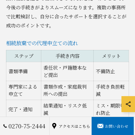
今後の手続きがよりスムーズになります。複数の事務所
で比較検討し、自分に合ったサポートを選択することが
成功のポイントです。
相続放棄での代理申立ての流れ
ステップ
手続き内容
メリット
委任状・戸籍謄本な
書類準備
不備防止
ど提出
専門家による
書類作成・家庭裁判
手続き負担軽
申立て
所への提出
減
結果通知・リスク低
ミス・期限切
完了・通知
減
れ防止
0270-75-2444
アクセスはこちら
お問い合わせ
相続放棄を代理人に依頼する場合、群馬県みどり市では