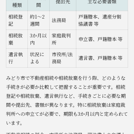
提出先
主な必要書類
必要書類や期限を押さえる相続放棄の基礎
種類
間
相続放棄後の不動産管理のポイント
相続登
約1〜2
戸籍謄本、遺産分割
法務局
記
複雑な不動産相続を円滑に進める方法とは
週間
協議書 等
複雑な不動産相続手続きの流れ一覧
相続放
3か月以
家庭裁判
申立書、戸籍謄本 等
棄
内
所
トラブル回避のための不動産相続対策
遺言執
専門家活用によるスムーズな相続進行
状況に
市役所/法
遺言書、戸籍謄本 等
行
よる
務局
家族間で合意形成を図るコツ
不動産相続登記のポイントと注意点
みどり市で不動産相続や相続放棄を行う際、どのような
専門家に頼る相続放棄の実践的アプローチ
手続きが必要か比較して把握することが重要です。相続
相続放棄に強い専門家選びの比較表
登記や相続放棄、遺言執行など、手続きごとに必要な期
間や提出先、書類が異なります。特に相続放棄は家庭裁
弁護士・司法書士それぞれの役割とは
判所への申立てが必要で、期限も3か月以内と定められて
専門家依頼時の手続きの進め方
います。
みどり市で無料相談を活用する方法