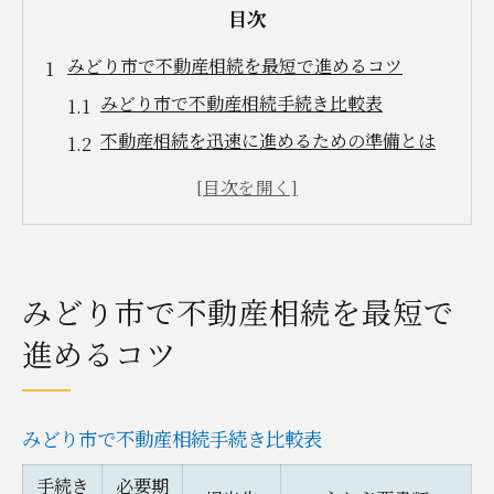
目次
みどり市で不動産相続を最短で進めるコツ
みどり市で不動産相続手続き比較表
不動産相続を迅速に進めるための準備とは
最短ルートで進行する不動産相続のポイン
ト
専門家と連携した不動産相続の効率化術
不動産相続に必要な書類一覧と取得方法
みどり市で不動産相続を最短で
相続放棄を検討中なら知っておきたい不動産相
進めるコツ
続の要点
相続放棄と不動産相続の違い早見表
相続放棄手続きの具体的な流れを解説
みどり市で不動産相続手続き比較表
不動産相続放棄で注意すべきケース
手続き
必要期