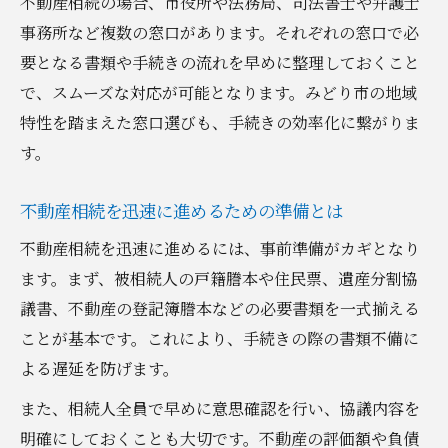
不動産相続の場合、市役所や法務局、司法書士や弁護士
相続放棄での代理申立ての流れ
事務所など複数の窓口があります。それぞれの窓口で必
ご家族を守る不動産相続放棄の判断基準
要となる書類や手続きの流れを早めに整理しておくこと
不動産相続放棄の判断基準比較表
で、スムーズな対応が可能となります。みどり市の地域
家族を守るために知っておきたいこと
特性を踏まえた窓口選びも、手続きの効率化に繋がりま
相続放棄すべきか迷ったときの対処法
す。
みどり市での実際の相談事例に学ぶ
不動産相続を迅速に進めるための準備とは
負債が多い場合の相続放棄ポイント
急ぎの不動産相続手続きで押さえるべき流れ
不動産相続を迅速に進めるには、事前準備がカギとなり
急ぎの不動産相続手続き流れ一覧
ます。まず、被相続人の戸籍謄本や住民票、遺産分割協
議書、不動産の登記簿謄本などの必要書類を一式揃える
短期間で進めるためのスケジュール例
ことが基本です。これにより、手続きの際の書類不備に
みどり市で急ぐ際の必要書類まとめ
よる遅延を防げます。
手続きを迅速化するためのポイント
また、相続人全員で早めに意思確認を行い、協議内容を
専門家と連携した時短テクニック
明確にしておくことも大切です。不動産の評価額や負債