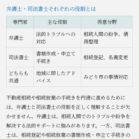
弁護士・司法書士それぞれの役割とは
専門家
主な役割
得意分野
法的トラブルへの
相続人間の紛争、債
弁護士
対応
務整理
書類作成・申立て
司法書士
相続登記、名義変更
手続き
どちらも
地域に即したアド
みどり市の事情対応
共通
バイス
不動産相続や相続放棄の手続きを円滑に進めるために
は、弁護士と司法書士の役割を正しく理解することが欠
かせません。弁護士は、相続人間でのトラブルや紛争を
解決する法的サポートに強みがあります。一方、司法書
士は、相続登記や相続放棄の書類作成・申立て手続きの