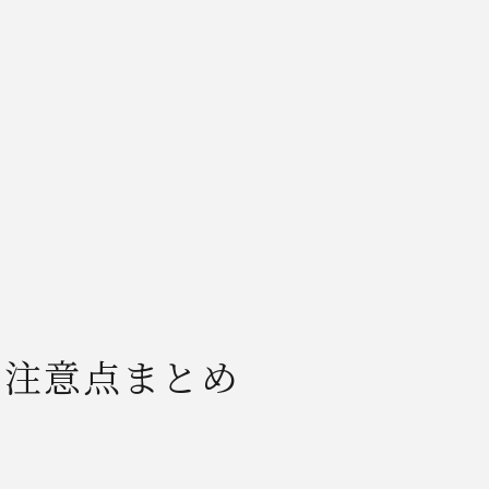
よくある手続きミスとその回避策
群馬県伊勢崎市で相続放棄を考えるなら
伊勢崎市での不動産相続手続き手順
地元で相談できる専門家の特徴
書類提出先や問い合わせ窓口一覧
伊勢崎市ならではの注意点まとめ
相続放棄時に知っておくべき地域事情
相続三ヶ月ルールの守り方を解説
三ヶ月ルールの基礎知識早見表
熟慮期間の起算点を見極めるコツ
き注意点まとめ
期限内に相続放棄を完了させる方法
三ヶ月ルール違反時のリスクと対策
相続開始からの流れと注意事項