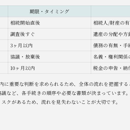
不動産相続の借金回避ポイントとは
期限・タイミング
不動産相続で発覚する借金の種類一覧
相続開始直後
借金相続を回避するための手順
相続人/財産の
相続放棄が借金に及ぼす効果とは
調査後すぐ
遺産の分配や方
連帯保証人・次順位者の注意点
3ヶ月以内
債務の有無・手
債権者対応でやってはいけない行動
協議・放棄後
名義・権利関係
弁護士と司法書士の選び方ガイド
10ヶ月以内
税金の申告・納
弁護士・司法書士の役割比較表
相続放棄で相談すべき専門家の見極め
以内に重要な判断を求められるため、全体の流れを把握する
協議など、各手続きの順序や必要な書類が決まっています
専門家選びで重視すべきポイント
リスクがあるため、流れを見失わないことが大切です。
相談費用の目安と依頼の流れ
。
無料相談の活用法と注意点