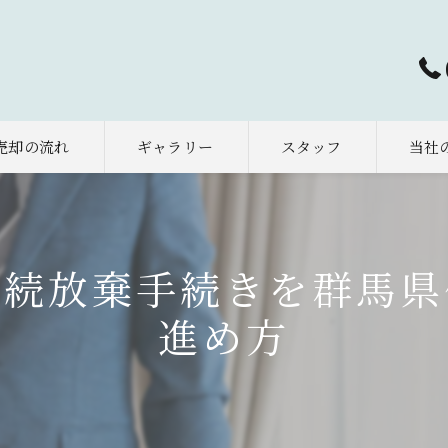
売却の流れ
ギャラリー
スタッフ
当社
太田市
早期売
相続放棄手続きを群馬県
相続
進め方
土地
空き家