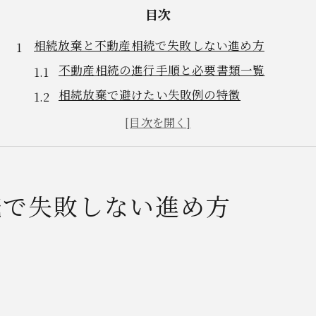
目次
相続放棄と不動産相続で失敗しない進め方
不動産相続の進行手順と必要書類一覧
相続放棄で避けたい失敗例の特徴
手続きの流れを理解して安心を得る
不動産相続時に注意すべき落とし穴
相続放棄が有効なケースを見極める
不動産相続時の手続き注意点まとめ
続で失敗しない進め方
不動産相続手続きの全体像早見表
名義変更や登記の落とし穴に注意
相続財産調査の進め方と注意事項
相続放棄申立て時の書類準備方法