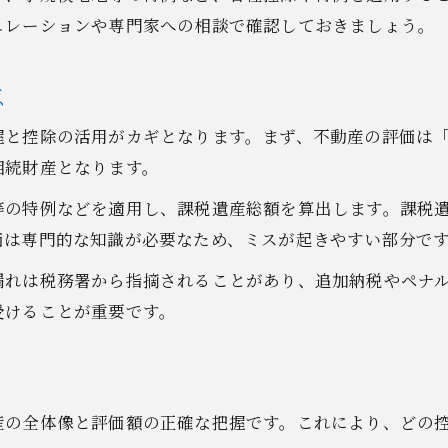
税金がかからない不動産相続の条件とは
ュレーションや専門家への相談で確認しておきましょう。
不動産相続で税金がかからない場合の基準
基礎控除内で収まる不動産相続のポイント
点
課税対象外になる不動産相続の具体例紹介
握と控除の活用がカギとなります。まず、不動産の評価は
不動産相続で税金ゼロを実現するための条件
相続財産となります。
不動産相続の税金要件を正しく判断する方法
等の特例などを適用し、課税遺産総額を算出します。課税
売却時に気を付けたい相続不動産の税金対策
価は専門的な知識が必要なため、ミスが起きやすい部分で
不動産相続後の売却時に生じる主な税金とは
漏れは税務署から指摘されることがあり、追加納税やペナ
売却益にかかる税金を抑える不動産相続対策
受けることが重要です。
不動産相続と売却税金の関係を徹底解説
不動産相続売却で控除を活用するための手順
譲渡所得税や特別控除の注意点を押さえる
産の全体像と評価額の正確な把握です。これにより、どの