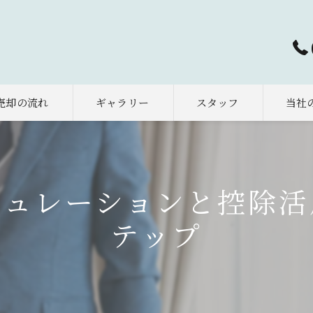
売却の流れ
ギャラリー
スタッフ
当社
太田市
早期売
ミュレーションと控除活
相続
テップ
土地
空き家