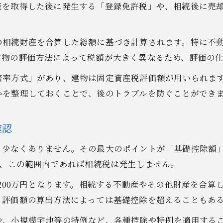
不動産相続時に税金計算で見落としがちな点
産を取得した後に発生する「登録免許税」や、相続後に売
評価額の違いが左右する不動産相続税金の実態
不動産相続評価額が税金に与える影響とは
の相続財産を合算した総額に基づき計算されます。特に不
固定資産税評価額と路線価の違いを理解
建物の評価方法によって税額が大きく異なるため、評価の
不動産相続時の評価方法選択と注意事項
倍率方式」があり、建物は固定資産税評価額が用いられま
評価額の算出で節税できるポイントを解説
かを整理しておくことで、後のトラブルを防ぐことができ
不動産相続評価額が相続税額を決める仕組み
基礎控除や特例を生かす不動産相続の節税術
確認
不動産相続で基礎控除を最大活用する方法
少なくありません。その最大のポイントが「基礎控除額」の
小規模宅地等の特例が税金を減らす理由
り、この範囲内であれば相続税は発生しません。
配偶者控除など不動産相続の節税特例一覧
,200万円となります。相続する不動産やその他財産を合
不動産相続で活用できる主な控除のポイント
、評価額の算出方法によっては基礎控除を超えることもあ
控除や特例の適用条件をわかりやすく解説
や、小規模宅地等の特例など、各種控除や特例を適用する