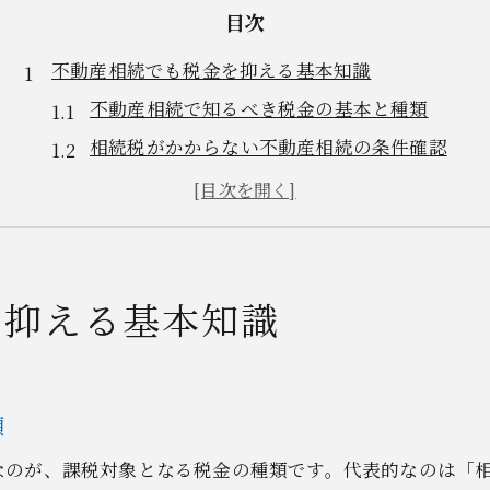
目次
不動産相続でも税金を抑える基本知識
不動産相続で知るべき税金の基本と種類
相続税がかからない不動産相続の条件確認
不動産相続税金計算のポイントと注意点
相続財産にかかる税金対策の第一歩
不動産相続で基礎控除を生かすコツ
税金計算シミュレーションで相続対策を強化
を抑える基本知識
不動産相続税金シミュレーションのすすめ
相続税額を試算するための基本ステップ
不動産相続の税率や控除を反映した計算方法
類
課税対象かどうかを判断するポイントを解説
なのが、課税対象となる税金の種類です。代表的なのは「