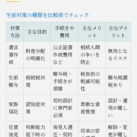
生前対策の種類を比較表でチェック
対策
手続きや
主なメリ
主なデメ
主な目的
方法
費用
ット
リット
遺言
公正証書
相続人間
財産分配
無効とな
書作
作成費用
の争いを
の明確化
るリスク
成
など
防止
贈与税・
税負担の
生前
相続税対
贈与税課
手続きが
軽減可能
贈与
策
税あり
煩雑
性
契約設計
設計・運
家族
認知症対
柔軟な資
に専門家
用が難し
信託
策
産管理
必須
い
任意
判断能力
後見人選
解除・変
将来の安
後見
低下時の
任・契約
更が難し