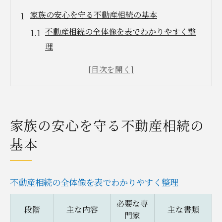
家族の安心を守る不動産相続の基本
不動産相続の全体像を表でわかりやすく整
理
家族の安心を実現するための基礎知識
相続時に必要な手続きの流れを解説
安心につながる不動産相続のポイント紹介
もしもの時に備える家族間の話し合い術
家族の安心を守る不動産相続の
生前対策が不動産相続を円滑にする理由
基本
生前対策の種類を比較表でチェック
不動産相続を円滑に進める生前準備のコツ
事前の対策がもたらすメリットとは
不動産相続の全体像を表でわかりやすく整理
トラブル回避に役立つ生前対策の実例
必要な専
段階
主な内容
主な書類
生前対策を始める最適なタイミングとは
門家