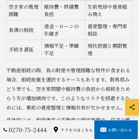
空き家の管理
維持費・修繕費
生前売却や資産組
困難
負担
み換え
借金・ローンの
資産整理・専門家
負債の相続
引継ぎ
相談
情報不足・準備
現状把握と期限管
手続き遅延
不足
理
不動産相続の際、負の財産や管理困難な物件が含まれる
場合、相続放棄を選択するケースもあります。群馬県み
どり市でも、空き家問題や維持費の負担から相続をため
らう方が増加傾向です。このようなリスクを回避するた
めには、事前の資産整理と情報共有が欠かせません。
具体的には、相続予定の不動産の現状把握や、将来の管
0270-75-2444
理費・修繕費の見通しを立てておくことが重要です。不
アクセスはこちら
お問い合わせ
要な物件は生前に売却や資産組み換えを検討し、残すべ