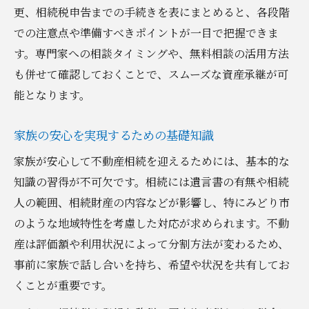
遺言書の作成でスムーズな財産承継へ
更、相続税申告までの手続きを表にまとめると、各段階
遺言書の種類や特徴を表で比較解説
での注意点や準備すべきポイントが一目で把握できま
す。専門家への相談タイミングや、無料相談の活用方法
スムーズな承継に役立つ遺言書作成の流れ
も併せて確認しておくことで、スムーズな資産承継が可
遺言書がもたらす家族への安心感
能となります。
作成時に押さえたい法的ポイント
遺言書作成でよくある誤解と注意点
家族の安心を実現するための基礎知識
司法書士や税理士の活用で安心手続きを実現
家族が安心して不動産相続を迎えるためには、基本的な
司法書士・税理士の役割と比較表
知識の習得が不可欠です。相続には遺言書の有無や相続
専門家に依頼する際のポイントとは
人の範囲、相続財産の内容などが影響し、特にみどり市
安心できる手続きを進めるコツ
のような地域特性を考慮した対応が求められます。不動
無料相談を上手に活用する方法
産は評価額や利用状況によって分割方法が変わるため、
事前に家族で話し合いを持ち、希望や状況を共有してお
専門家選びで失敗しないために
くことが重要です。