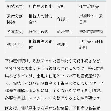
不動産相続を考えるなら早期の準備が重要
相続発生
死亡届の提出
役所
死亡診断書
早期準備による不動産相続の効果を一覧表
遺産分割
相続人で話し
戸籍謄本・遺
弁護士
で確認
協議
合い
言書
不動産相続の準備を始めるべき理由
名義変更
登記手続き
司法書士
登記申請書類
遺産分割協議の進め方を押さえる
相続税等の納
申告書・評価
税金申告
税理士
早めの対策がもたらす安心感とは
付
証明
準備不足によるリスクを回避する方法
不動産相続は、親族間での財産分配や税務手続きなど、
将来の相続トラブルを防ぐ生前対策のコツ
さまざまな要素が関わる複雑なプロセスです。特に群馬
トラブル事例と対策ポイントを表で比較
県みどり市では、土地や住宅といった不動産資産が多
事前対策が防ぐ相続トラブルの実態
く、相続時には登記や税金の申告が必須となります。全
生前贈与を活用した対策のポイント
体像を理解するためには、主な流れや関与する専門家、
将来の不安を減らす家族間の合意形成術
必要な書類、スケジュールを整理することが重要です。
相続放棄リスクを避けるための工夫
例えば、相続発生から遺産分割協議、不動産の名義変