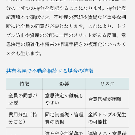
ブル
分の一ずつの持分を登記することになります。持分は登
不動産相続を円滑に進める判断ポイント
記簿謄本で確認でき、不動産の売却や賃貸など重要な判
不動産相続で共有名義を選ぶべきか判断す
断には全員の同意が必要となります。これにより、トラ
る基準
ブル防止や資産の分配に一定のメリットがある反面、意
円滑な相続を実現するための手続き比較表
思決定の煩雑化や将来の相続手続きの複雑化といったリ
スクも生じます。
家族構成別に見る共有名義の適否
不動産相続でよくある判断ミスと回避策
共有名義で不動産相続する場合の特徴
相続手続きの流れと各段階の注意点
特徴
影響
リスク
共有名義のトラブルを回避する賢い方法
共有名義の不動産相続で起きる主なトラブ
全員の同意が
意思決定が難航し
合意形成が困難
必要
やすい
ル一覧
トラブル回避のための話し合いの進め方
費用分担（持
固定資産税・管理
金銭トラブル発生
分ごと）
費の負担
の可能性
相続トラブルを防ぐための事前準備
遠方や交流希薄で
連絡ミス・意思疎
不動産相続で専門家を活用するメリット