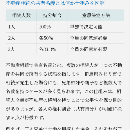
不動産相続の共有名義とは何か仕組みを図解
ブル例
相続人数
持分割合
意思決定方法
不動産相続における共有者間の合意形成の
1人
100%
単独で決定可能
難しさ
共有名義の相続で注意したい税金面のポイ
2人
各50%
全員の同意が必要
ント
3人
各33.3%
全員の同意が必要
相続後の不動産管理に必要な手続きとは
不動産相続で共有名義とは、複数の相続人が一つの不動
共有名義を選ぶリスクを回避する方法
産を共同で所有する状態を指します。群馬県みどり市で
相続手続きで共有名義を選ぶ場合の落とし穴
相続が発生した場合にも、兄弟姉妹や親子など複数人で
相続で共有名義を選ぶときの失敗事例一覧
名義を持つケースが多く見られます。この仕組みは、相
共有名義不動産の売却が難しくなる理由
続人全員が不動産の権利を持つことで公平性を保つ目的
次世代相続で共有名義がもたらす複雑化
がありますが、各人の権利割合（共有持分）が明確に決
不動産相続の共有持分割合の決め方
まる点が特徴です。
共有名義の不動産で起こる権利関係のトラ
例えば、三人兄弟で土地を相続した場合、それぞれが三