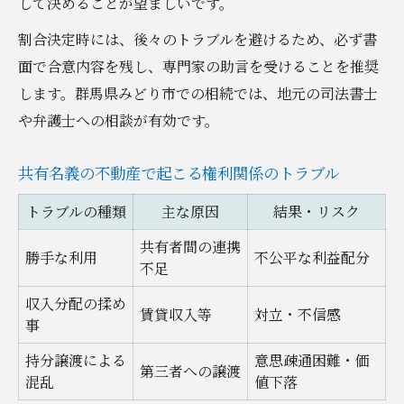
して決めることが望ましいです。
割合決定時には、後々のトラブルを避けるため、必ず書
面で合意内容を残し、専門家の助言を受けることを推奨
します。群馬県みどり市での相続では、地元の司法書士
や弁護士への相談が有効です。
共有名義の不動産で起こる権利関係のトラブル
トラブルの種類
主な原因
結果・リスク
共有者間の連携
勝手な利用
不公平な利益配分
不足
収入分配の揉め
賃貸収入等
対立・不信感
事
持分譲渡による
意思疎通困難・価
第三者への譲渡
混乱
値下落