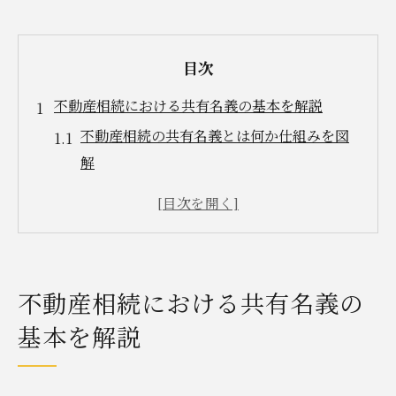
目次
不動産相続における共有名義の基本を解説
不動産相続の共有名義とは何か仕組みを図
解
共有名義で不動産相続する場合の特徴
相続で共有名義を選ぶメリットとデメリッ
ト
不動産相続時の名義人と権利関係の基礎知
不動産相続における共有名義の
識
基本を解説
共有名義にする際の相続手続きの流れ
共有名義で相続する際の注意点とは
共有名義の不動産相続で起こりやすいトラ