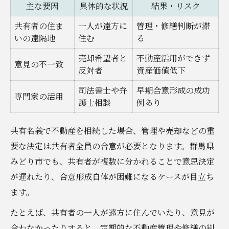
主な要因
具体的な状況
結果・リスク
共有者の住ま
一人が遠方に
管理・修繕判断が滞
いの遠隔地
住む
る
売却希望者と
不動産活用ができず
意見の不一致
反対者
資産価値低下
司法書士や弁
早期合意形成の成功
専門家の活用
護士相談
例あり
共有名義で不動産を相続した場合、管理や売却などの重
要な決定は共有者全員の合意が必要となります。群馬県
みどり市でも、共有者が複数に分かれることで意思決定
が遅れたり、合意形成自体が困難になるケースが目立ち
ます。
たとえば、共有者の一人が遠方に住んでいたり、意見が
合わなかったりすると、定期的な不動産管理や修繕の判