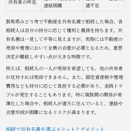
共有者の所在
連絡困難
通不足
共有名義の不動産を円満に維持するコツ
家族で話し合う不動産相続の進め方
群馬県みどり市で不動産を共有名義で相続した場合、各
不動産相続の話し合いで重要なポイント一
相続人は自分の持分に応じて権利と義務を持ちます。共
覧
有名義は一見して平等に見えますが、実際には不動産の
売却や管理において全員の合意が必要となるため、意思
家族間の合意形成を成功させるコツ
決定が難航しやすい点が大きな特徴です。
共有名義をめぐる遺産分割協議の進め方
相続手続きの流れと家族の役割分担
例えば、相続人の一人が売却を希望しても、他の共有者
が反対すれば売却できません。また、固定資産税や管理
不動産相続で家族がよく抱える疑問
費用なども持分に応じて負担する必要があり、金銭トラ
ブルが発生することもあります。特に親族間の関係が希
薄化した場合や、相続人が遠方に住んでいると、連絡や
合意形成が困難になるリスクが高まります。
相続で共有名義を選ぶメリットとデメリット