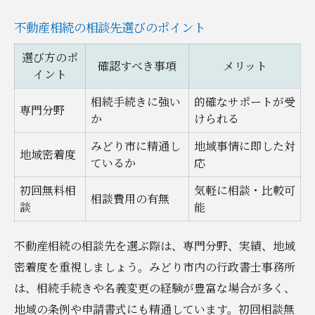
不動産相続の相談先選びのポイント
選び方のポ
確認すべき事項
メリット
イント
相続手続きに強い
的確なサポートが受
専門分野
か
けられる
みどり市に精通し
地域事情に即した対
地域密着度
ているか
応
初回無料相
気軽に相談・比較可
相談費用の有無
談
能
不動産相続の相談先を選ぶ際は、専門分野、実績、地域
密着度を重視しましょう。みどり市内の行政書士事務所
は、相続手続きや名義変更の経験が豊富な場合が多く、
地域の条例や申請書式にも精通しています。初回相談無