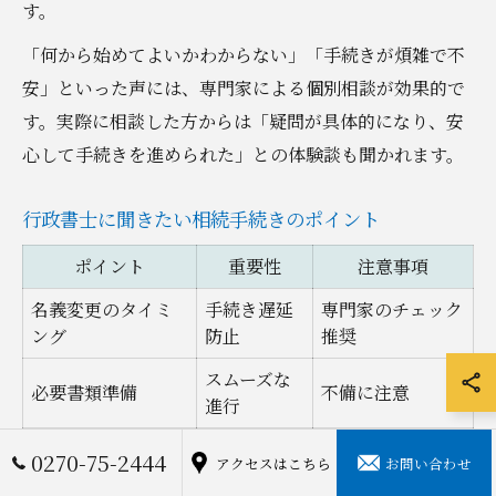
す。
「何から始めてよいかわからない」「手続きが煩雑で不
安」といった声には、専門家による個別相談が効果的で
す。実際に相談した方からは「疑問が具体的になり、安
心して手続きを進められた」との体験談も聞かれます。
行政書士に聞きたい相続手続きのポイント
ポイント
重要性
注意事項
名義変更のタイミ
手続き遅延
専門家のチェック
ング
防止
推奨
スムーズな
必要書類準備
不備に注意
進行
相続関係者との調
トラブル予
0270-75-2444
押印漏れ注意
アクセスはこちら
お問い合わせ
整方法
防