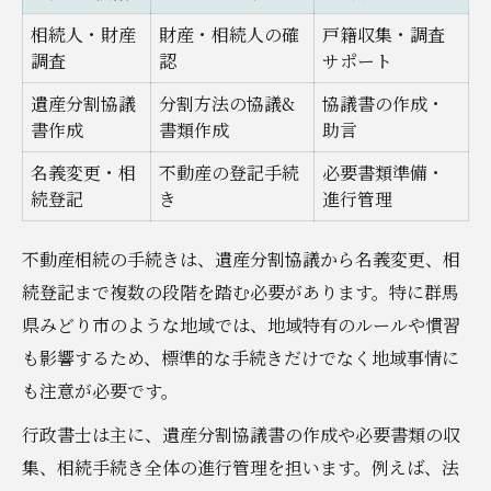
不動産相続の相談先選びのポイント
相続人・財産
財産・相続人の確
戸籍収集・調査
名義変更を進めるなら知るべき行政書士の役割
調査
認
サポート
名義変更における行政書士と他士業の役割
遺産分割協議
分割方法の協議&
協議書の作成・
比較
書作成
書類作成
助言
名義変更を円滑に進めるためのポイント
名義変更・相
不動産の登記手続
必要書類準備・
続登記
行政書士が手伝える不動産相続の範囲
き
進行管理
名義変更手続きで発生する主な書類とは
不動産相続の手続きは、遺産分割協議から名義変更、相
行政書士依頼時の注意すべき点
続登記まで複数の段階を踏む必要があります。特に群馬
相続手続きの疑問解消みどり市で頼れる方法
県みどり市のような地域では、地域特有のルールや慣習
みどり市で利用できる相続手続き相談窓口
も影響するため、標準的な手続きだけでなく地域事情に
一覧
も注意が必要です。
不動産相続の疑問を解消する方法
行政書士は主に、遺産分割協議書の作成や必要書類の収
行政書士に聞きたい相続手続きのポイント
集、相続手続き全体の進行管理を担います。例えば、法