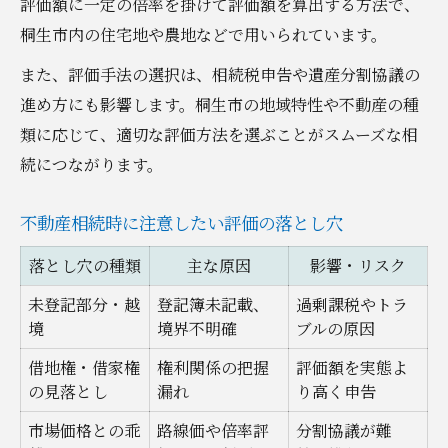
評価額に一定の倍率を掛けて評価額を算出する方法で、
桐生市内の住宅地や農地などで用いられています。
また、評価手法の選択は、相続税申告や遺産分割協議の
進め方にも影響します。桐生市の地域特性や不動産の種
類に応じて、適切な評価方法を選ぶことがスムーズな相
続につながります。
不動産相続時に注意したい評価の落とし穴
落とし穴の種類
主な原因
影響・リスク
未登記部分・越
登記簿未記載、
過剰課税やトラ
境
境界不明確
ブルの原因
借地権・借家権
権利関係の把握
評価額を実態よ
の見落とし
漏れ
り高く申告
市場価格との乖
路線価や倍率評
分割協議が難