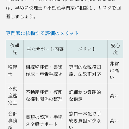
は、早めに税理士や不動産専門家に相談し、リスクを回
避しましょう。
専門家に依頼する評価のメリット
依頼
安心
主なサポート内容
メリット
先
度
非常
税理
相続税評価・書類
専門的な税務知
に高
士
作成・申告手続き
識、法改正対応
い
不動
不動産評価・複雑
詳細かつ客観的
産鑑
高い
な権利関係の整理
な鑑定
定士
会計
窓口一本化で手
書類の整理・手続
事務
続き負担が少な
高い
き全般サポート
所
い