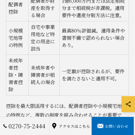
配偶者が財
1億6,000万円または法定相続
配偶者
産を取得す
分まで相続税が非課税。適用
控除
る場合
要件や遺産分割方法に注意。
自宅や事業
小規模
最高80％評価減。適用条件や
用地など特
宅地等
書類不備で認められない場合
定の用途に
の特例
あり。
該当
未成年
者控
未成年者や
一定額が控除されるが、要件
除・障
障害者が相
を満たさないと適用不可。
害者控
続人の場合
除
控除を最大限活用するには、配偶者控除や小規模宅地等
の特例など、複数の制度を組み合わせることが重要で
す。例えば、小規模宅地等の特例は、被相続人の自宅や
0270-75-2444
アクセスはこちら
お問い合わせ
事業用地に適用されると評価額を最大80％減額できるた