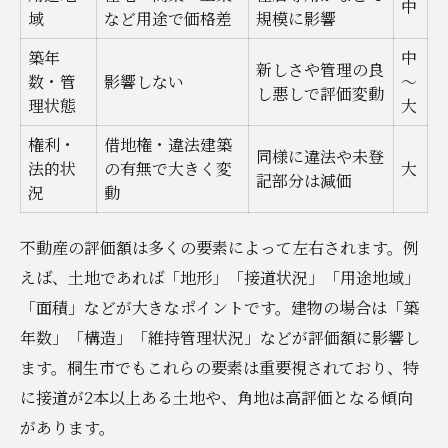
中
域
など用途で価格差
規模に影響
築年
中
新しさや管理の良
数・管
影響しない
～
し悪しで評価変動
理状態
大
権利・
借地権・違法建築
同様に違法や未登
法的状
の有無で大きく変
大
記部分は減価
況
動
不動産の評価額は多くの要素によって左右されます。例
えば、土地であれば「地形」「接道状況」「用途地域」
「面積」などが大きなポイントです。建物の場合は「築
年数」「構造」「維持管理状況」などが評価額に影響し
ます。桐生市でもこれらの要素は重要視されており、特
に接道が2本以上ある土地や、角地は高評価となる傾向
があります。