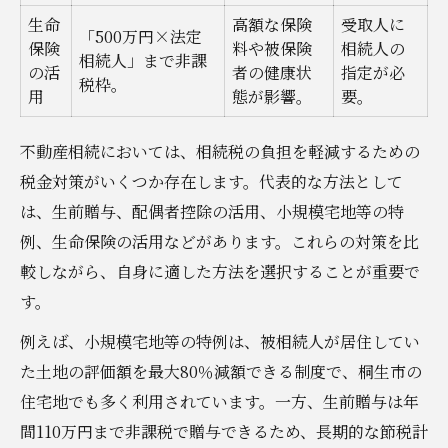
不動産相続における申告期限の確認
生命
高額な保険
受取人に
「500万円×法定
桐生で安心して相続を終えるための準備とは
保険
料や被保険
相続人の
相続人」まで非課
の活
者の健康状
指定が必
相続準備に役立つチェックリスト
税枠。
用
態が影響。
要。
安心できる不動産相続の進め方
桐生市でよくある相続トラブルと対策
不動産相続においては、相続税の負担を軽減するための
家族で共有したい相続のポイント
税金対策がいくつか存在します。代表的な方法として
不動産相続に必要な書類一覧
は、生前贈与、配偶者控除の活用、小規模宅地等の特
例、生命保険の活用などがあります。これらの対策を比
手続き漏れを防ぐための不動産相続チェック法
較しながら、自身に適した方法を選択することが重要で
不動産相続手続きの流れを一覧で確認
す。
手続き漏れを防ぐポイントまとめ
例えば、小規模宅地等の特例は、被相続人が居住してい
チェックリストで安心の相続を実現
た土地の評価額を最大80％減額できる制度で、桐生市の
不動産相続でよくあるミス事例
住宅地でも多く利用されています。一方、生前贈与は年
相続手続きのタイミングと注意点
間110万円まで非課税で贈与できるため、長期的な節税計