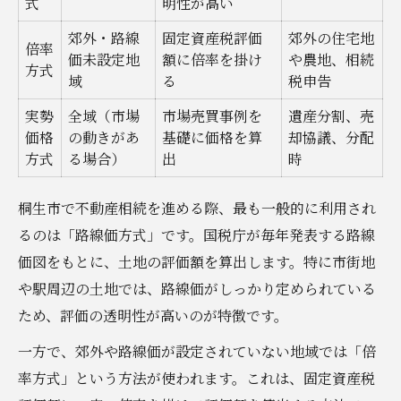
式
明性が高い
郊外・路線
固定資産税評価
郊外の住宅地
倍率
価未設定地
額に倍率を掛け
や農地、相続
方式
域
る
税申告
実勢
全域（市場
市場売買事例を
遺産分割、売
価格
の動きがあ
基礎に価格を算
却協議、分配
方式
る場合）
出
時
桐生市で不動産相続を進める際、最も一般的に利用され
るのは「路線価方式」です。国税庁が毎年発表する路線
価図をもとに、土地の評価額を算出します。特に市街地
や駅周辺の土地では、路線価がしっかり定められている
ため、評価の透明性が高いのが特徴です。
一方で、郊外や路線価が設定されていない地域では「倍
率方式」という方法が使われます。これは、固定資産税