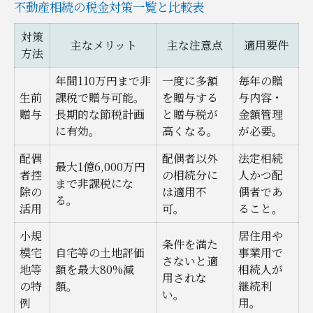
不動産相続の税金対策一覧と比較表
オンライン相談と対面相談の違い
税理士相談を活用した節税事例
対策
主なメリット
主な注意点
適用要件
方法
納得できる不動産評価額の算出方法を知る
不動産評価額の算出方法比較表
年間110万円まで非
一度に多額
毎年の贈
生前
課税で贈与可能。
を贈与する
与内容・
評価額に影響する要素とその見極め方
贈与
長期的な節税計画
と贈与税が
金額管理
桐生市でよく使われる評価手法とは
に有効。
高くなる。
が必要。
不動産相続時に注意したい評価の落とし穴
配偶
配偶者以外
法定相続
最大1億6,000万円
専門家に依頼する評価のメリット
者控
の相続分に
人かつ配
まで非課税にな
除の
は適用不
偶者であ
相続税の基礎控除と申告時のポイント解説
る。
活用
可。
ること。
相続税の基礎控除額早見表
小規
居住用や
条件を満た
申告時に注意したい不動産相続のポイント
模宅
自宅等の土地評価
事業用で
さないと適
地等
額を最大80%減
控除を最大限活用するための方法
相続人が
用されな
の特
額。
継続利
申告ミスが起きやすいケースとは
い。
例
用。