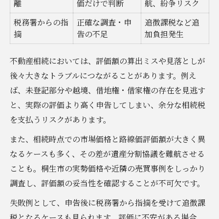
離
価だけで判断
航、紛争リスク
税務署からの指
正確な調査・申
追徴課税など追
摘
告の不足
加負担発生
不動産相続においては、評価額の算出ミスや見落としが
後々大きなトラブルにつながることがあります。例え
ば、未登記部分や越境、借地権・借家権の存在を見逃す
と、実際の評価より高く申告してしまい、余分な相続税
を支払うリスクがあります。
また、相続時点での市場価格と路線価評価額が大きく異
なるケースも多く、その差が遺産分割協議を難航させる
ことも。桐生市の実勢価格や近隣の売買事例をしっかり
調査し、評価額の妥当性を確認することが不可欠です。
失敗例として、申告後に税務署から指摘を受けて追徴課
税となるケースも見られます。評価に不安がある場合