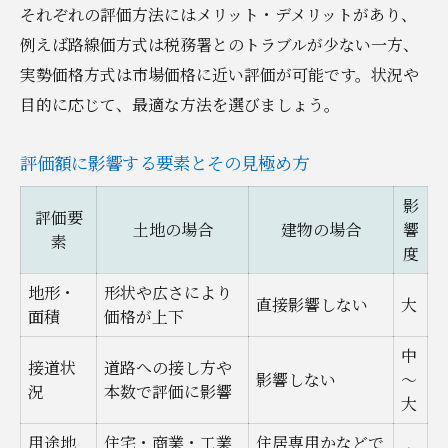
それぞれの評価方法にはメリット・デメリットがあり、
例えば路線価方式は税務署とのトラブルが少ない一方、
実勢価格方式は市場価格に近い評価が可能です。状況や
目的に応じて、最適な方法を選びましょう。
評価額に影響する要素とその見極め方
影
評価要
土地の場合
建物の場合
響
素
度
地形・
形状や広さにより
直接影響しない
大
面積
価格が上下
中
接道状
道路への接し方や
影響しない
～
況
本数で評価に影響
大
用途地
住宅・商業・工業
住居専用かなどで