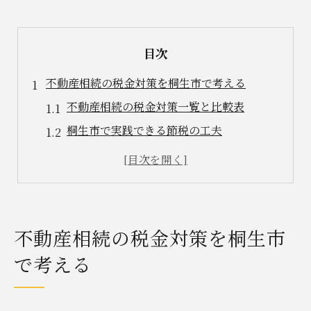
目次
不動産相続の税金対策を桐生市で考える
不動産相続の税金対策一覧と比較表
桐生市で実践できる節税の工夫
税理士相談を活用した不動産相続の進め方
相続税の負担を減らす方法を知る
不動産相続時に知りたい税金の注意点
税理士相談を活用した相続手続きの進め方
不動産相続の税金対策を桐生市
税理士相談のメリット早見表
で考える
不動産相続で税理士に依頼する流れ
桐生市での税理士選びのポイント