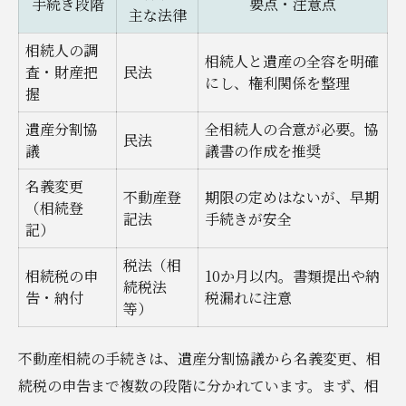
手続き段階
要点・注意点
主な法律
安心して進めるための遺産分割協議の流れ
遺産分割協議の進行手順を表で解説
相続人の調
相続人と遺産の全容を明確
査・財産把
民法
協議成功のための不動産相続ポイント
にし、権利関係を整理
握
家族で進める遺産分割の工夫
遺産分割協
全相続人の合意が必要。協
民法
トラブル回避のための協議準備法
議
議書の作成を推奨
不動産相続協議の進め方ガイド
名義変更
不動産登
期限の定めはないが、早期
専門家に依頼したい不動産相続のケース
（相続登
記法
手続きが安全
記）
専門家依頼が有効なケース例を比較表で紹
介
税法（相
相続税の申
10か月以内。書類提出や納
続税法
不動産相続で専門家が必要な場面
告・納付
税漏れに注意
等）
法律相談を活用するメリットとは
不動産相続のプロに頼る判断基準
不動産相続の手続きは、遺産分割協議から名義変更、相
専門家の選び方と依頼時の注意点
続税の申告まで複数の段階に分かれています。まず、相