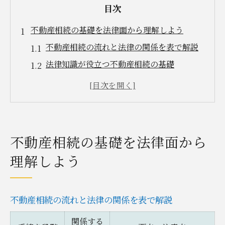
目次
不動産相続の基礎を法律面から理解しよう
不動産相続の流れと法律の関係を表で解説
法律知識が役立つ不動産相続の基礎
相続と法律の仕組みを知るメリット
不動産相続に強い法律のポイント整理
知っておきたい不動産相続の注意点
相続手続きが必要なタイミングと注意点
不動産相続の基礎を法律面から
相続手続きの時期と流れを一覧で確認
理解しよう
手続き開始の判断基準と注意事項
不動産相続で慌てないための準備法
不動産相続の流れと法律の関係を表で解説
相続手続きに潜む落とし穴と対策
不動産相続手続きの期限を把握しよう
関係する