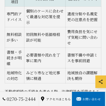
項目
個別のケースに合わせ
専門的ア
遺産分割や名義変
て最適な対応策を提
ドバイス
更の注意点を把握
示
費用負担を気にせ
無料相談
初回無料や低価格相
ず気軽に問い合わ
が多い
談が可能
せ
書類・手
必要書類や流れを丁
書類不備や申請ミ
続きが明
寧に案内
スを事前回避
確
地域特化
みどり市など地元事
地域独自の課題解
の対応
情に精通
決も期待
不動産相続の手続きを進める際、法律相談を活用するこ
0270-75-2444
とには多くのメリットがあります。特に初回相談無料の
アクセスはこちら
お問い合わせ
事務所も多く、気軽に専門家の意見を聞くことができる