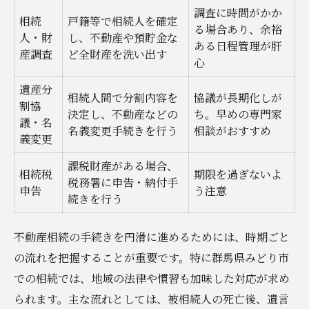
調査に時間がかか
相続
戸籍等で相続人を確定
る場合あり、余裕
人・財
し、不動産や預貯金な
ある日程管理が肝
産調査
ど全財産を洗い出す
心
遺産分
相続人間で分割内容を
協議が長期化しが
割協
決定し、不動産などの
ち。早めの専門家
議・名
名義変更手続きを行う
相談がおすすめ
義変更
課税財産がある場合、
相続税
期限を過ぎないよ
税務署に申告・納付手
申告
う注意
続きを行う
不動産相続の手続きを円滑に進めるためには、時期ごと
の流れを把握することが重要です。特に群馬県みどり市
での相続では、地域の法律や慣習も加味した対応が求め
られます。主な流れとしては、被相続人の死亡後、遺言