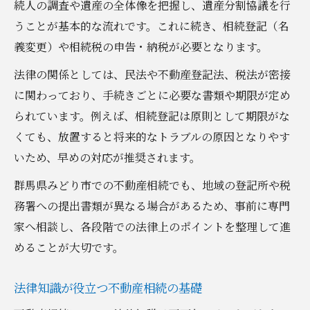
続人の調査や遺産の全体像を把握し、遺産分割協議を行
家族間トラブルを防ぐための法律知識とは
うことが基本的な流れです。これに続き、相続登記（名
家族間トラブル防止の法律ポイント表
義変更）や相続税の申告・納税が必要となります。
不動産相続で揉めないための知恵
法律の関係としては、民法や不動産登記法、税法が密接
トラブル回避に役立つ法律知識
に関わっており、手続きごとに必要な書類や期限が定め
相続時に家族が協力するための工夫
られています。例えば、相続登記は原則として期限がな
法律を味方にする不動産相続の進め方
くても、放置すると将来的なトラブルの原因となりやす
名義変更や相続税申告で押さえたい実務
いため、早めの対応が推奨されます。
名義変更と相続税申告の手順比較表
群馬県みどり市での不動産相続でも、地域の登記所や税
不動産相続で必要な実務知識まとめ
務署への提出書類が異なる場合があるため、事前に専門
名義変更をスムーズに進めるコツ
家へ相談し、各段階での法律上のポイントを整理して進
相続税申告の失敗を防ぐポイント
めることが大切です。
法律と実務のバランスを取るには
法律知識が役立つ不動産相続の基礎