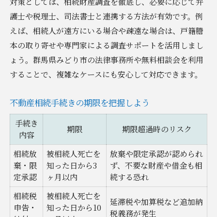
対策としては、相続財産調査を徹底し、必要に応じて弁
護士や税理士、司法書士と連携する方法が有効です。例
えば、相続人が遠方にいる場合や疎遠な場合は、戸籍謄
本の取り寄せや専門家による調査サポートを活用しまし
ょう。群馬県みどり市の法律事務所や無料相談会を利用
することで、複雑なケースにも安心して対応できます。
不動産相続手続きの期限を把握しよう
手続き
期限
期限超過時のリスク
内容
相続放
被相続人死亡を
放棄や限定承認が認められ
棄・限
知った日から3
ず、不要な財産や借金も相
定承認
ヶ月以内
続する恐れ
相続税
被相続人死亡を
延滞税や加算税など追加納
申告・
知った日から10
税義務が発生