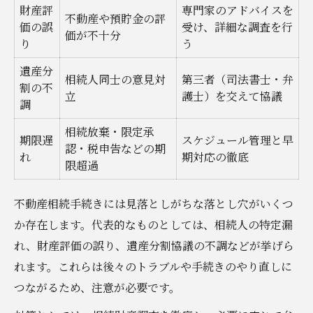
財産評
専門家のアドバイスを
不動産や預貯金の評
価の誤
受け、詳細な調査を行
価が不十分
り
う
遺産分
相続人同士の意見対
第三者（司法書士・弁
割の不
立
護士）を交えて協議
調
相続放棄・限定承
期限遅
スケジュール管理と早
認・税申告などの期
れ
期対応の徹底
限超過
不動産相続手続きには見落としがちな落とし穴がいくつ
か存在します。代表的なものとしては、相続人の特定漏
れ、財産評価の誤り、遺産分割協議の不調などが挙げら
れます。これらは後々のトラブルや手続きのやり直しに
つながるため、注意が必要です。