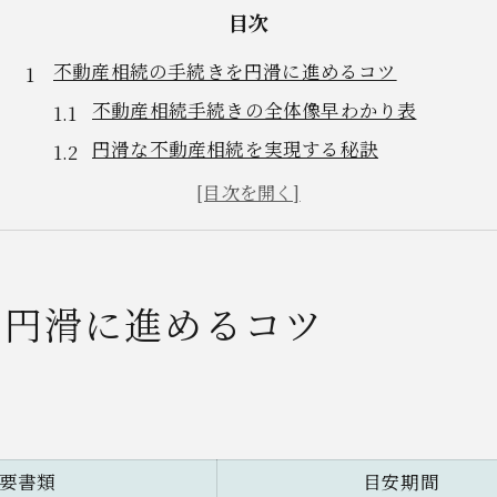
目次
不動産相続の手続きを円滑に進めるコツ
不動産相続手続きの全体像早わかり表
円滑な不動産相続を実現する秘訣
手続きに迷ったときの無料相談活用法
不動産相続で起こりやすい失敗例と対策
不動産相続をスムーズに進める準備ポイント
相続登記を迷わず完了させる流れとは
を円滑に進めるコツ
不動産相続登記の流れを一覧でチェック
相続登記に必要な書類と取得方法
登記申請時に注意したいポイント
不動産相続登記の期限と義務化の現状
要書類
目安期間