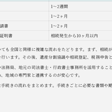
失敗しない相続登記の手順整理
1〜2週間
群馬県伊勢崎市で安心の相続手続き術
1〜2ヶ月
地域で選ぶ不動産相続相談の窓口比較
請書
1〜2ヶ月
伊勢崎市で利用できる無料相談の特徴
安心して任せられる専門家の見分け方
証明書
相続発生から10ヶ月以内
地域特有の不動産相続手続きの注意点
いても全国と同様に複雑な流れをたどります。まず、相続
不動産相続に強い司法書士の選び方
を行います。その後、遺産分割協議や相続登記、税務申告
初めての不動産相続に役立つ基礎知識
や法務局、地元の司法書士・行政書士事務所を活用するこ
不動産相続の基礎用語一覧表で理解促進
め、地域の専門家と連携するのが安心です。
初めてでも安心の不動産相続手続き入門
な手続きの流れをまとめます。手続きごとに必要な書類や
相続人の範囲と役割を知っておこう
不動産相続で必要な基本書類の説明
相続放棄や限定承認の選択肢を考える