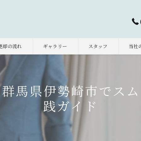
売却の流れ
ギャラリー
スタッフ
当社
太田市
早期売
を群馬県伊勢崎市でスム
相続
践ガイド
土地
空き家