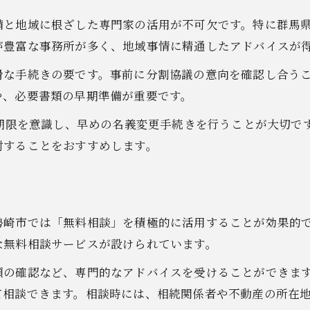
専門家相談を活用した相続問題の解決法
備と地域に根ざした専門家の活用が不可欠です。特に群馬
不動産相続専門家の相談内容比較表
が豊富な事務所が多く、地域事情に精通したアドバイスが
無料相談を最大限に活用するコツ
滑な手続きの要です。事前に分割協議の意向を確認し合う
司法書士・行政書士・弁護士の違い
や、必要書類の早期準備が重要です。
専門家に依頼するメリットと注意点
の期限を意識し、早めの名義変更手続きを行うことが大切で
相続トラブルを防ぐ専門家の役割
討することをおすすめします。
遺産分割協議を円滑に進めるポイント
遺産分割協議の進め方と必要書類一覧
不動産相続で揉めないための協議術
勢崎市では「無料相談」を積極的に活用することが効果的
協議書作成時の注意点と実例
な無料相談サービスが設けられています。
合意形成を促すためのコツ
類の確認など、専門的なアドバイスを受けることができま
相続人同士のトラブル回避法
て相談できます。相談時には、相続関係者や不動産の所在