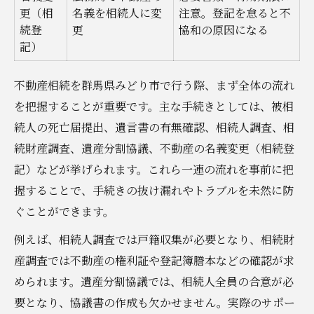
費用とサービスの違いを理解するコツ
更（相
名義を相続人に変
注意。登記を怠ると不
遺言や名義変更手続きで注意すべき点
続登
更
協和の原因になる
記）
名義変更手続きのステップ表
遺言書がある場合の手続きの違い
不動産相続を群馬県みどり市で行う際、まず全体の流れ
必要書類のチェックポイントを紹介
を把握することが重要です。主な手続きとしては、被相
期限内に手続きするための対策
続人の死亡届提出、遺言書の有無確認、相続人調査、相
名義変更でよくあるトラブル事例
続財産調査、遺産分割協議、不動産の名義変更（相続登
記）などが挙げられます。これら一連の流れを事前に把
家族争いを避ける不動産相続の秘訣
握することで、手続きの抜け漏れやトラブルを未然に防
家族間トラブル回避策を表でまとめる
ぐことができます。
円満な不動産相続のための話し合い術
例えば、相続人調査では戸籍収集が必要となり、相続財
遺産分割協議の進め方と注意点
産調査では不動産の権利証や登記簿謄本などの確認が求
遺言を活用した争い防止のポイント
められます。遺産分割協議では、相続人全員の合意が必
相続人の意見調整を円滑に行う方法
要となり、協議書の作成も欠かせません。実際のサポー