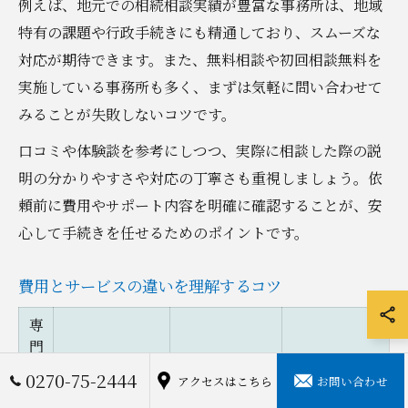
例えば、地元での相続相談実績が豊富な事務所は、地域
特有の課題や行政手続きにも精通しており、スムーズな
対応が期待できます。また、無料相談や初回相談無料を
実施している事務所も多く、まずは気軽に問い合わせて
みることが失敗しないコツです。
口コミや体験談を参考にしつつ、実際に相談した際の説
明の分かりやすさや対応の丁寧さも重視しましょう。依
頼前に費用やサポート内容を明確に確認することが、安
心して手続きを任せるためのポイントです。
費用とサービスの違いを理解するコツ
専
門
家
主なサービス
追加料金の有
0270-75-2444
費用の目安
アクセスはこちら
お問い合わせ
の
範囲
無