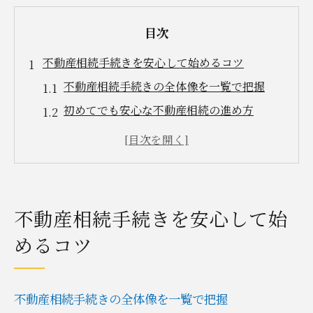
目次
不動産相続手続きを安心して始めるコツ
不動産相続手続きの全体像を一覧で把握
初めてでも安心な不動産相続の進め方
必要書類を揃えるための実践的アドバイス
不動産相続の疑問を専門家へ相談する利点
トラブル回避に役立つ不動産相続の工夫
遺言作成における大切なポイントを解説
不動産相続手続きを安心して始
遺言作成に必要な手順を表で整理
めるコツ
不動産相続と遺言の関係を分かりやすく解
説
遺言書の種類ごとに異なる特徴とは
不動産相続手続きの全体像を一覧で把握