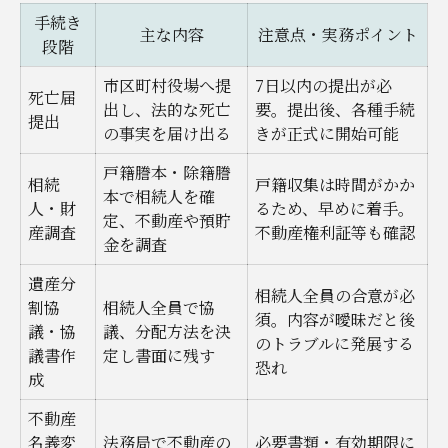
有効な遺言書を作るための注意点
手続き
主な内容
注意点・実務ポイント
家族の安心につながる遺言活用法
段階
みどり市で相続をスムーズに進める方法
市区町村役場へ提
7日以内の提出が必
死亡届
出し、法的な死亡
要。提出後、各種手続
みどり市の不動産相続の流れ比較表
提出
の事実を届け出る
きが正式に開始可能
地域特有の相続手続きで注意すべき点
戸籍謄本・除籍謄
みどり市で利用できる無料相談の活用術
相続
戸籍収集は時間がかか
本で相続人を確
人・財
るため、早めに着手。
相続登記のポイントを実例から学ぶ
定、不動産や預貯
産調査
不動産権利証等も確認
金を調査
みどり市に多い相続トラブルの傾向
遺産分
専門家に頼る不動産相続のメリットとは
相続人全員の合意が必
割協
相続人全員で協
専門家サポートの内容を比較できる表
須。内容が曖昧だと後
議・協
議、分配方法を決
のトラブルに発展する
不動産相続で専門家に依頼する理由
議書作
定し書面に残す
恐れ
成
司法書士・行政書士の役割を知る
不動産
専門家選びで押さえるべきポイント
名義変
法務局で不動産の
必要書類・有効期限に