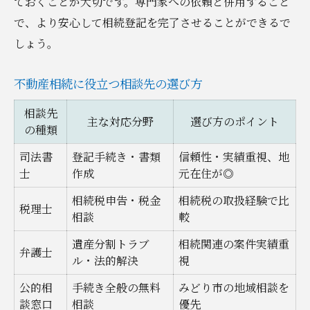
ておくことが大切です。専門家への依頼と併用すること
で、より安心して相続登記を完了させることができるで
しょう。
不動産相続に役立つ相談先の選び方
相談先
主な対応分野
選び方のポイント
の種類
司法書
登記手続き・書類
信頼性・実績重視、地
士
作成
元在住が◎
相続税申告・税金
相続税の取扱経験で比
税理士
相談
較
遺産分割トラブ
相続関連の案件実績重
弁護士
ル・法的解決
視
公的相
手続き全般の無料
みどり市の地域相談を
談窓口
相談
優先