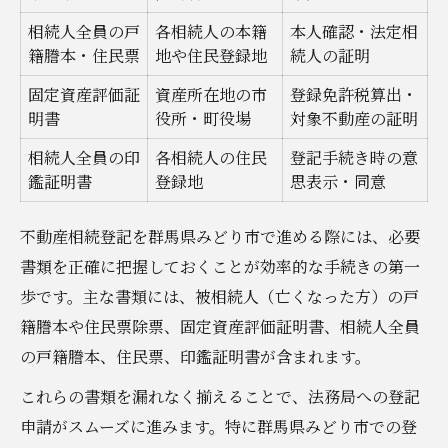
相続人全員の戸
各相続人の本籍
本人確認・法定相
籍謄本・住民票
地や住民登録地
続人の証明
固定資産評価証
資産所在地の市
登録免許税算出・
明書
役所・町役場
対象不動産の証明
相続人全員の印
各相続人の住民
登記手続き時の意
鑑証明書
登録地
思表示・同意
不動産相続登記を群馬県みどり市で進める際には、必要
書類を正確に把握しておくことが効率的な手続きの第一
歩です。主な書類には、被相続人（亡くなった方）の戸
籍謄本や住民票除票、固定資産評価証明書、相続人全員
の戸籍謄本、住民票、印鑑証明書が含まれます。
これらの書類を漏れなく揃えることで、法務局への登記
申請がスムーズに進みます。特に群馬県みどり市での登