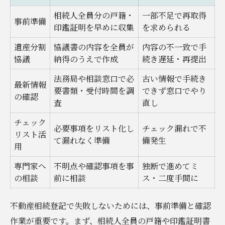
相続人全員分の戸籍・
一部不足で再取得
事前準備
印鑑証明を早めに収集
を求められる
遺産分割
協議書の内容を全員が
内容の不一致で手
協議
納得のうえで作成
続き遅延・再提出
法務局や相談窓口で必
古い情報で手続き
最新情報
要書類・受付時間を調
できず窓口でやり
の確認
査
直し
チェック
必要事項をリスト化し
チェック漏れで不
リスト活
て漏れなく準備
備発生
用
専門家へ
不明点や確認事項を事
独断で進めてミ
の相談
前に相談
ス・二度手間に
不動産相続登記で失敗しないためには、事前準備と確認
作業が重要です。まず、相続人全員の戸籍や印鑑証明書