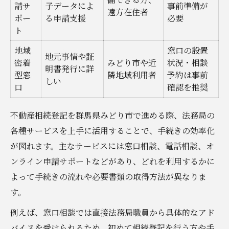
請サ
子データによ
事前準備が
遠方在住者
ポー
る申請支援
必要
ト
地域
窓口の設置
地元事情や証
密着
みどり市や近
状況・相談
明書発行に詳
型窓
隣地域利用者
予約は事前
しい
口
確認を推奨
不動産相続登記を群馬県みどり市で進める際、法務局の
各種サービスを上手に活用することで、手続きの効率化
が図れます。主なサービスには窓口相談、電話相談、オ
ンライン申請サポートなどがあり、どれを利用するかに
よって手続きの流れや必要書類の取得方法が異なりま
す。
例えば、窓口相談では直接法務局職員から具体的なアド
バイスを受けられるため、初めて相続登記を行う方や手