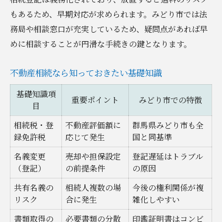
もあるため、早期対応が求められます。みどり市では法
務局や相談窓口が充実しているため、疑問点があれば早
めに相談することが円滑な手続きの鍵となります。
不動産相続なら知っておきたい基礎知識
基礎知識項
重要ポイント
みどり市での特徴
目
相続税・登
不動産評価額に
群馬県みどり市も全
録免許税
応じて発生
国と同基準
名義変更
売却や担保設定
登記遅延はトラブル
（登記）
の前提条件
の原因
共有名義の
相続人複数の場
今後の権利関係が複
リスク
合に発生
雑化しやすい
書類取得の
必要書類の分散
印鑑証明書はコンビ