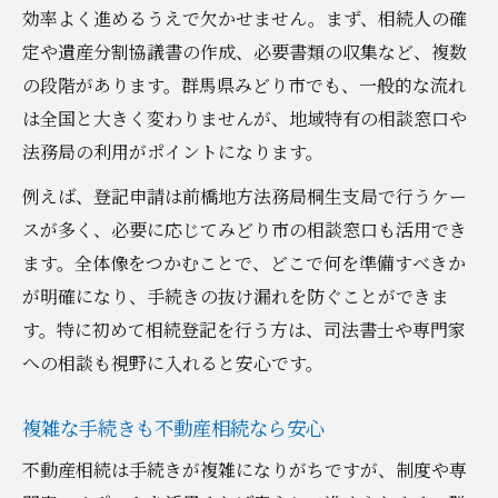
不動産相続でよくある疑問を解消する方法
効率よく進めるうえで欠かせません。まず、相続人の確
不動産相続登記費用の目安と比較表
定や遺産分割協議書の作成、必要書類の収集など、複数
の段階があります。群馬県みどり市でも、一般的な流れ
相続手続きで最初に相談すべき窓口は？
は全国と大きく変わりませんが、地域特有の相談窓口や
不動産相続登記の専門家選びのヒント
法務局の利用がポイントになります。
名義変更の進め方を不動産相続で解説
例えば、登記申請は前橋地方法務局桐生支局で行うケー
不動産相続のよくある質問と回答集
スが多く、必要に応じてみどり市の相談窓口も活用でき
名義変更時の注意点と実践的な流れとは
ます。全体像をつかむことで、どこで何を準備すべきか
不動産相続で失敗しない名義変更手順表
が明確になり、手続きの抜け漏れを防ぐことができま
名義変更時に注意すべきポイント解説
す。特に初めて相続登記を行う方は、司法書士や専門家
不動産相続登記の流れを実践的に紹介
への相談も視野に入れると安心です。
トラブルを防ぐ不動産相続の名義変更術
複雑な手続きも不動産相続なら安心
名義変更に必要な不動産相続書類の確認
不動産相続は手続きが複雑になりがちですが、制度や専