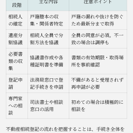
主な内容
注意ポイント
段階
相続登記に必要な書類と取得のコツ
不動産相続登記の必要書類一覧表
相続人
戸籍謄本の収
戸籍の漏れや抜けを防ぐ
の確定
集・関係者特定
ため最新分まで取得
コンビニ交付を活用した書類取得術
遺産分
相続人全員で分
全員の同意が必須。不一
戸籍謄本など不動産相続の必須書類
割協議
割方法を協議
致の場合は調停も
書類取得で迷わないための不動産相続対策
必要書
不動産相続で押さえる印鑑証明のポイント
協議書作成や各
書類の有効期限・取得場
類の収
種証明書を準備
所を事前確認
法務局利用で不動産相続を簡単に進めるコツ
集
不動産相続登記で使える法務局サービス比
登記申
法務局窓口で登
不備があると受理されず
較
請
記手続きを申請
再申請が必要
前橋地方法務局の活用法を徹底解説
専門家
司法書士や相談
初めての場合は積極的に
への相
法務局窓口で不動産相続をスムーズに
窓口の活用
相談を
談
不動産相続時に便利な証明書取得方法
相続登記に役立つ法務局の最新情報
不動産相続登記の流れを把握することは、手続き全体を