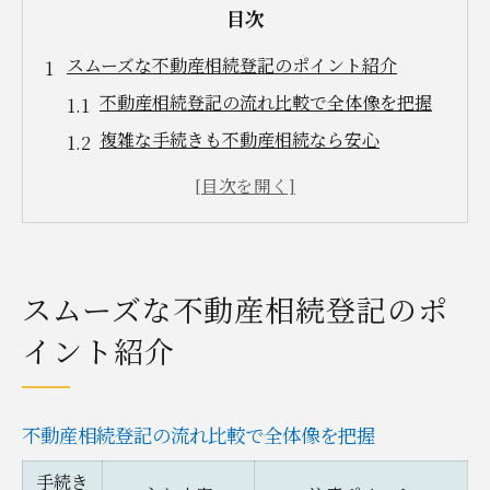
目次
スムーズな不動産相続登記のポイント紹介
不動産相続登記の流れ比較で全体像を把握
複雑な手続きも不動産相続なら安心
失敗しない不動産相続登記のコツ
不動産相続で押さえたい書類準備術
スムーズな不動産相続の秘訣を解説
みどり市で進める相続手続きの基本知識
スムーズな不動産相続登記のポ
みどり市で必要な不動産相続手続き一覧
イント紹介
相続手続きの基本を不動産相続視点で解説
不動産相続なら知っておきたい基礎知識
不動産相続登記の流れ比較で全体像を把握
相続手続きに強い窓口活用のポイント
不動産相続に役立つ相談先の選び方
手続き