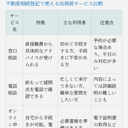
不動産相続登記で使える法務局サービス比較
サー
ビス
特徴
主な利用者
注意点
名
予約が必要
直接職員から
初めて手続き
な場合あ
窓口
具体的なアド
する方、手続
り。平日の
相談
バイスが受け
きに不安があ
み対応が多
られる
る方
い
忙しくて来庁
内容によっ
前もって疑問
電話
できない方、
ては詳細説
点を電話で確
相談
簡単な質問を
明が難しい
認できる
したい方
ことも
オン
ライ
自宅から手続
電子証明書
必要書類を準
ン申
きが可能。電
の取得など
備できる方、