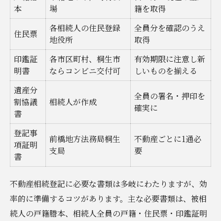
本
場
籍を取得
各相続人の住民登録
全員分を確認のうえ
住民票
地役所
取得
印鑑証
各市区町村、桐生市
有効期限に注意し新
明書
ならコンビニ交付可
しいものを揃える
遺産分
全員の署名・押印を
割協議
相続人が作成
確実に
書
登記事
前橋地方法務局桐生
不動産ごとに1通必
項証明
支局
要
書
不動産相続登記に必要な書類は多岐にわたりますが、効
率的に準備するコツがあります。主な必要書類は、被相
続人の戸籍謄本、相続人全員の戸籍・住民票・印鑑証明