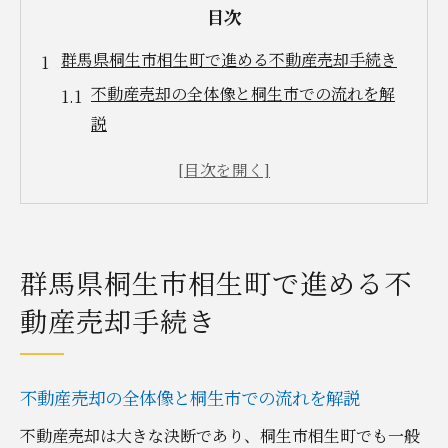
目次
群馬県桐生市相生町で進める不動産売却手続き
不動産売却の全体像と桐生市での流れを解
説
相生町での手続きに必要な段取りと注意点
地元不動産会社選びが売却成功のカギ
桐生市の不動産売却市場動向と最新ポイン
ト
群馬県桐生市相生町で進める不
不動産売却経験者の声から学ぶ賢い進め方
動産売却手続き
売却前に知っておきたい費用とリスク管理
不動産売却に必要な書類と準備とは
不動産売却手続きで必要となる書類一覧
不動産売却の全体像と桐生市での流れを解説
桐生市で準備すべき書類と取得方法のコツ
不動産売却は大きな決断であり、桐生市相生町でも一般