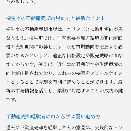
進めましょう。
桐生市の市況と売却時期の関係を知ろう
相生町で需要が高まる時期と成功例を紹介
桐生市の不動産売却市場動向と最新ポイント
スムーズな売却へ導く事前準備のポイント
桐生市の不動産売却市場は、エリアごとに取引傾向が異
売却時のタイミングによる価格変動傾向
なります。相生町では、住宅需要や周辺環境の変化が価
不動産会社と相談し最良の決断を目指す
格や売却期間に影響します。なぜ市場動向を把握する必
桐生市で安心して不動産を売る方法
要があるかというと、適正な価格設定や販売戦略に直結
信頼できる不動産会社選びが安心の第一歩
するからです。例えば、近年は交通利便性や生活環境の
桐生市の売却サポート体制をチェックしよ
向上が注目されており、これらの要素をアピールポイン
う
トとすることで売却を有利に進めることができます。最
不動産売却の悩みを相談できる窓口の活用
新の市場情報を活用し、柔軟に対応することが成功の鍵
法
です。
相生町で安心取引を実現するための準備
不動産売却経験者の声から学ぶ賢い進め方
トラブル回避のための契約書チェック項目
過去に不動産売却を経験した人の意見は、実践的なヒン
売却後のサポート体制とアフターケア