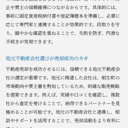
口コミやレビューを活用した最適な選択方
止や買主の信頼確保につながるからです。具体的には、
法
事前に固定資産税納付書や登記簿謄本を準備し、必要に
応じて専門家と連携することが効果的です。段取りを守
スムーズな売却を叶える手続きの流れ
り、細やかな確認を重ねることで、失敗を防ぎ、円滑な
不動産売却手続きの順序と各ステップを解
手続きが実現できます。
説
桐生市での査定から引渡しまでの流れ
地元不動産会社選びが売却成功のカギ
売却活動を効率化するための具体的な方法
不動産売却を成功させるには、信頼できる地元不動産会
相生町で起こりやすいトラブル事例と対策
社の選定が重要です。地元に精通した会社は、相生町の
不動産売却後の手続きにも注意が必要
市場動向や買主層を熟知しているため、的確な販売戦略
地元不動産会社と連携した円滑な進行方法
を提案できます。例えば、実績や口コミを確認し、複数
売却のタイミングと成功の秘訣を解説
社から査定を受けることで、納得できるパートナーを見
不動産売却の最適なタイミングを見極める
極めることが可能です。地元の不動産会社と連携し、相
コツ
談やサポートを活用することで、売却活動をより有利に