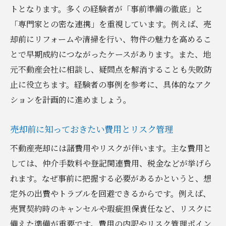
トとなります。多くの経験者が「事前準備の徹底」と
トラブルを防ぐ売却契約時の注意点
「専門家との密な連携」を重視しています。例えば、売
不動産売却契約でよくあるトラブル事例と
却前にリフォームや清掃を行い、物件の魅力を高めるこ
対策
とで早期成約につながったケースがあります。また、地
契約内容の確認方法と見落としがちなポイ
元不動産会社に相談し、疑問点を解消することも失敗防
ント
止に役立ちます。経験者の事例を参考に、具体的なアク
桐生市での売却契約で注意すべき法的事項
ションを計画的に進めましょう。
地元不動産会社とのやりとりで気を付けた
い点
売却前に知っておきたい費用とリスク管理
売却時の責任範囲とリスク管理の方法
不動産売却には諸費用やリスクが伴います。主な費用と
契約書内容を理解し納得するためのポイン
しては、仲介手数料や登記関連費用、税金などが挙げら
ト
れます。なぜ事前に把握する必要があるかというと、想
定外の出費やトラブルを回避できるからです。例えば、
納得できる価格で売却するためのポイント
売買契約時のキャンセルや瑕疵担保責任など、リスクに
不動産売却価格の決め方と市場相場の把握
備えた準備が重要です。費用の内訳やリスク管理ポイン