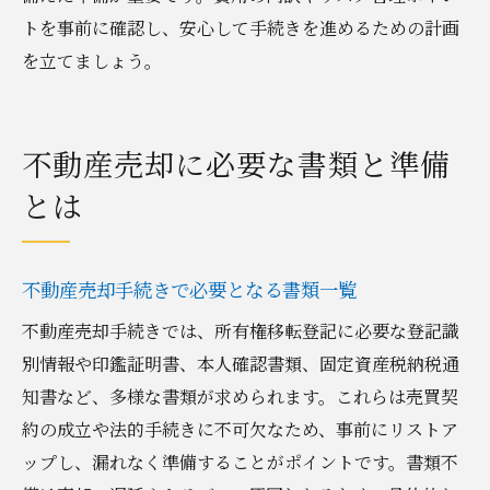
桐生市で高値売却を目指す成功事例を紹介
トを事前に確認し、安心して手続きを進めるための計画
相生町の売却価格交渉で有利に進める方法
を立てましょう。
複数の不動産会社査定を活用した比較の重
要性
売却価格と販売期間のバランスを取る工夫
不動産売却に必要な書類と準備
納得できる条件で売却成立へ導くコツ
とは
不動産売却手続きで必要となる書類一覧
不動産売却手続きでは、所有権移転登記に必要な登記識
別情報や印鑑証明書、本人確認書類、固定資産税納税通
知書など、多様な書類が求められます。これらは売買契
約の成立や法的手続きに不可欠なため、事前にリストア
ップし、漏れなく準備することがポイントです。書類不