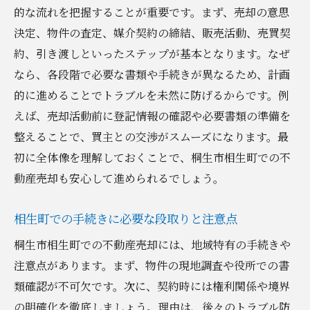
相生町の物件売却で注意すべき書類不備対
的な流れを把握することが重要です。まず、売却の意思
策
決定、物件の査定、媒介契約の締結、販売活動、売買契
不動産売却時の本人確認と資料整理の重要
約、引き渡しといったステップが基本となります。なぜ
性
なら、各段階で必要な書類や手続きが異なるため、計画
的に進めることでトラブルを未然に防げるからです。例
スムーズな売却のための事前準備チェック
えば、売却活動前に登記情報の確認や必要書類の準備を
項目
整えることで、買主との交渉がスムーズになります。最
地元不動産会社と連携した書類準備の流れ
初に全体像を理解しておくことで、桐生市相生町での不
相生町で失敗しない不動産売却のコツ
動産売却も安心して進められるでしょう。
不動産売却で失敗を防ぐための基本ポイン
ト
相生町での手続きに必要な段取りと注意点
桐生市の実例から学ぶ売却時の注意事項
桐生市相生町での不動産売却には、地域特有の手続きや
相生町で高く売るための戦略と交渉術
注意点があります。まず、物件の現地調査や役所での書
地元不動産会社との信頼関係が成否を左右
類確認が不可欠です。次に、契約時には権利関係や境界
売却活動の進め方と価格設定のポイント
の明確化を徹底しましょう。理由は、後々のトラブル防