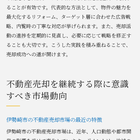
ることが有効です。代表的な方法として、物件の魅力を
伊勢崎市で効果的な売却戦略の立て方
最大化するリフォーム、ターゲット層に合わせた広告戦
成約率アップに直結する内覧対応術
略、内覧時の丁寧な対応が挙げられます。また、売却活
買い手のニーズに寄り添う売却継続の秘訣
動の進捗を定期的に見直し、必要に応じて戦略を修正す
売却条件の調整が成約に与えるインパクト
ることも大切です。こうした実践を積み重ねることで、
成約率向上を目指す継続的な改善ポイント
売却成功への道が開けます。
不動産売却を継続する際に意識
すべき市場動向
伊勢崎市の不動産売却市場の最近の特徴
伊勢崎市の不動産売却市場は、近年、人口動態や都市開