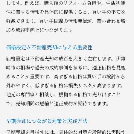
地域特有の傾向を売却継続にどう生かすか
します。例えば、購入後のリフォーム負担や、生活利便
周辺エリアの取引事例から学ぶ売却戦略
性に関する情報を具体的に提供すると、買い手の不安を
軽減できます。買い手目線の情報発信が、問い合わせ増
地元の不動産売却事情を知るメリット
加や成約率向上につながります。
売却活動に役立つ地域情報の集め方
時流を捉えた不動産売却のアプローチ
価格設定が不動産売却に与える重要性
不動産売却を続ける方への具体的なアドバイス
価格設定は不動産売却の成否を大きく左右します。伊勢
不動産売却で挫折しないための心構え
崎市の相場や過去の成約事例を参考に、適正価格を見極
継続的な情報収集が売却成功を支える理由
めることが重要です。高すぎる価格は買い手の検討から
信頼できる相談先で不動産売却を有利に
外れやすく、低すぎる価格は損失リスクが高まります。
売却活動の見直しで新たな可能性を探る
地元の専門家と相談し、根拠ある価格で売り出すこと
トラブル回避のための売却時ポイント解説
で、売却期間の短縮と適正成約が期待できます。
継続売却で成果を出すための自己分析法
早期売却につながる対策と実践方法
伊勢崎市で成約率を高めるための工夫とは
早期売却を目指すには、具体的な対策を段階的に実践す
不動産売却の成約率を左右する要素とは