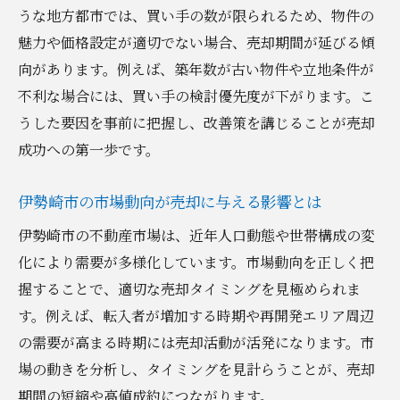
うな地方都市では、買い手の数が限られるため、物件の
競合物件と不動産売却戦略の考え方
魅力や価格設定が適切でない場合、売却期間が延びる傾
市場動向を踏まえた売却継続のコツ
向があります。例えば、築年数が古い物件や立地条件が
売却期間を短縮するための実践ポイント
不利な場合には、買い手の検討優先度が下がります。こ
不動産売却期間を短縮するための準備
うした要因を事前に把握し、改善策を講じることが売却
売却継続のカギとなる効果的な告知方法
成功への第一歩です。
物件の魅力を高めるアピールポイント
査定額の見直しが不動産売却に与える影響
伊勢崎市の市場動向が売却に与える影響とは
売却期間短縮に役立つプロのサポート活用
伊勢崎市の不動産市場は、近年人口動態や世帯構成の変
内覧対応で印象アップを狙う工夫
化により需要が多様化しています。市場動向を正しく把
握することで、適切な売却タイミングを見極められま
継続的な不動産売却活動で成果を出すコツ
す。例えば、転入者が増加する時期や再開発エリア周辺
不動産売却を継続するための計画の立て方
の需要が高まる時期には売却活動が活発になります。市
売却活動の進捗を定期的に確認する重要性
場の動きを分析し、タイミングを見計らうことが、売却
柔軟な価格設定が継続売却を後押しする理
期間の短縮や高値成約につながります。