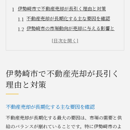
伊勢崎市で不動産売却が長引く理由と対策
不動産売却が長期化する主な要因を確認
伊勢崎市の市場動向が売却に与える影響と
は
売却継続のために見直したいポイント
買い手心理と不動産売却の関係性を考察
価格設定が不動産売却に与える重要性
伊勢崎市で不動産売却が長引く
早期売却につながる対策と実践方法
理由と対策
不動産売却を継続する際に意識すべき市場動向
伊勢崎市の不動産売却市場の最近の特徴
売却継続に活かすべき最新市場トレンド
不動産売却が長期化する主な要因を確認
時期による不動産売却の成功率の違い
不動産売却が長期化する最大の要因は、市場の需要と供
売却活動を左右する需要と供給の変化
給のバランスが崩れていることです。特に伊勢崎市のよ