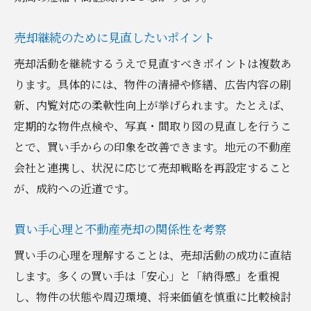
由
改善点を見極めて不動産売却に反映させる
売却継続のために見直したいポイント
不動産売却で反響を得やすくする工夫
売却活動を継続するうえで見直すべきポイントは複数あ
成果につなげる売却活動の振り返り方法
ります。具体的には、物件の清掃や修繕、広告内容の刷
売れ残りを防ぎたいなら知っておきたい手法
新、内覧対応の柔軟性向上が挙げられます。たとえば、
不動産売却が売れ残る前にできる対策
定期的な物件点検や、写真・間取り図の見直しを行うこ
とで、買い手からの印象を改善できます。地元の不動産
売却継続中に取り入れたい販促アイデア
会社と連携し、状況に応じて売却戦略を再設定すること
売れ残り防止に役立つ情報発信のコツ
が、成約への近道です。
買い手に響く不動産売却の魅力づくり
売却条件の見直しで成約率を高める方法
買い手心理と不動産売却の関係性を考察
売れ残り防止に不可欠な市場分析力
買い手の心理を理解することは、売却活動の成功に直結
地域の最新動向から見る売却成功への道
します。多くの買い手は「安心」と「納得感」を重視
伊勢崎市の最新情報を不動産売却に活用
し、物件の状態や周辺環境、将来価値を慎重に比較検討