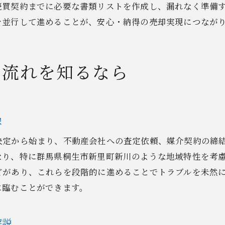
売買契約までに必要な書類リストを作成し、漏れなく準備
中古戸建売却のための事前チェック項目
を並行して進めることが、安心・納得の売却実現につなが
費用トラブルを防ぐ準備のポイント
売却手続きの成功に導く計画の立て方
不動産売却の安心感を高める準備術
や流れを知るなら
次はトラブル回避方法を押さえよう
手続きトラブルを防ぐポイントを紹介
不動産売却の手続きトラブル予防法
像
中古戸建売却で注意すべき費用の落とし穴
決定から始まり、不動産会社への査定依頼、媒介契約の締
手続き費用トラブルを防ぐための確認項目
なり、特に群馬県桐生市新里町新川のような地域特性を考
安心して手続きを進めるための連携方法
どがあり、これらを段階的に進めることでトラブルを未然
売却時のトラブル回避に役立つ知識
に臨むことができます。
次の項目で計画立案の実践術へ
納得できる売却計画の立て方を伝授
解説