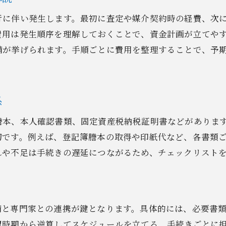
不動産売却計画を立てるための基本事項
行に伴い発生します。最初に査定や媒介契約時の経費、次
中古戸建売却で失敗しない計画の作り方
費用は発生順序を理解しておくことで、資金計画が立てや
費用と手続きを考慮した売却スケジュール
備が挙げられます。手順ごとに費用を整理することで、予
納得のいく売却を叶える計画術のポイント
不動産売却費用を見据えた事前準備方法
係
次の行動につなげる売却後のチェック
謄本、本人確認書類、固定資産税納税証明書などがありま
切です。例えば、登記簿謄本の取得や印紙代など、各書類
れや不足は手続きの遅延につながるため、チェックリスト
備と専門家との連携が鍵となります。具体的には、必要書
望時期から逆算してスケジュールを立てる、手続きごとに