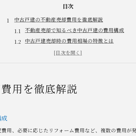
目次
中古戸建の不動産売却費用を徹底解説
不動産売却で知るべき中古戸建の費用構成
中古戸建売却時の費用相場の特徴とは
不動産売却の費用が発生するタイミング解説
中古戸建売却で必要な諸費用一覧と注意点
不動産売却費用を抑えるための具体策紹介
次の手続き内容理解へつなげるポイント
却費用を徹底解説
手続きに必要な費用や流れを知るなら
不動産売却で必須となる手続きの全体像
中古戸建売却時の費用発生順序と流れ解説
構成
売却手続きで準備したい書類と費用関係
記費用、必要に応じたリフォーム費用など、複数の費用が