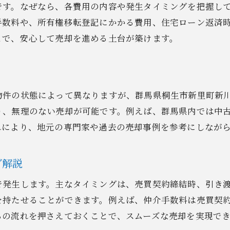
不動産売却の流れを円滑に進めるコツ
です。なぜなら、各費用の内容や発生タイミングを把握し
手続き費用の見積もりとトラブル回避法
手数料や、所有権移転登記にかかる費用、住宅ローン返済
内訳把握で次の費用詳細へ備えよう
とで、安心して売却を進める土台が築けます。
不動産売却で押さえるべき費用内訳
中古戸建の不動産売却費用内訳を整理
仲介手数料や登記費用の計算ポイント
物件の状態によって異なりますが、群馬県桐生市新里町新
不動産売却時の諸費用と節約可能項目
り、無理のない売却が可能です。例えば、群馬県内では中
見落としがちな中古戸建売却の追加費用
れにより、地元の専門家や過去の売却事例を参考にしなが
売却費用内訳のチェックリスト作成方法
グ解説
手続き方法への理解を深めるために
初めてでも安心な売却手続きの進め方
で発生します。主なタイミングは、売買契約締結時、引き
不動産売却初心者向け手続きの基本手順
を持たせることができます。例えば、仲介手数料は売買契
らの流れを押さえておくことで、スムーズな売却を実現で
中古戸建売却で迷わない準備と流れ