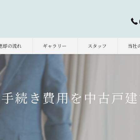
売却の流れ
ギャラリー
スタッフ
当社
太田市
早期売
の手続き費用を中古戸建
相続
土地
空き家