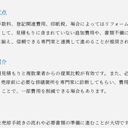
手続き費用を抑えるための事前対策
意点
不動産売却で役立つサポートサービス
安心して売却手続きを進めるコツ紹介
手数料、登記関連費用、印紙税、場合によってはリフォー
売却コツ理解し費用節約へ進めよう
として、見積もりに含まれていない追加費用や、書類不備
に揃え、信頼できる専門家と連携して進めることが推奨さ
費用を抑える中古戸建売却のコツとは
不動産売却費用削減に効果的な工夫法
紹介
中古戸建売却で実践したい節約ポイント
費用を抑える専門家選びとサポート活用
用見積もりと複数業者からの提案比較が有効です。また、
、売却前に必要な修繕箇所を専門家に診断してもらい、費
無駄な支出を防ぐ売却手続きの進め方
うことで、一部費用を削減できる場合もあります。
相場比較が重要な不動産売却の費用対策
次は安心準備術で売却成功を目指す
ト
安心して進めたい不動産売却の準備術
不動産売却前に必要な準備と費用管理
な売却手続きの流れや必要書類の準備に進むことが大切で