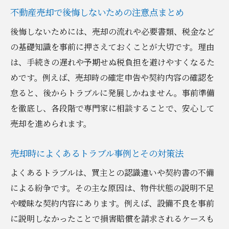
不動産売却を有利に進める交渉術を紹介
不動産売却で後悔しないための注意点まとめ
買主とのやり取りで注意すべきマナーと対
後悔しないためには、売却の流れや必要書類、税金など
応
の基礎知識を事前に押さえておくことが大切です。理由
売却後に後悔しないための確認事項まとめ
は、手続きの遅れや予期せぬ税負担を避けやすくなるた
まずやるべき不動産売却の準備
めです。例えば、売却時の確定申告や契約内容の確認を
怠ると、後からトラブルに発展しかねません。事前準備
不動産売却前に整理すべき書類と情報
を徹底し、各段階で専門家に相談することで、安心して
物件の魅力を最大限に伝える準備方法
売却を進められます。
不動産売却でスタートダッシュを切るコツ
事前に知っておくべき税金や費用の基礎
売却時によくあるトラブル事例とその対策法
信頼できる不動産会社の探し方と選定基準
よくあるトラブルは、買主との認識違いや契約書の不備
売却準備段階で注意したい落とし穴とは
による紛争です。その主な原因は、物件状態の説明不足
売却時に気をつけたい重要ポイント
や曖昧な契約内容にあります。例えば、設備不良を事前
不動産売却時の契約内容確認の重要性とは
に説明しなかったことで損害賠償を請求されるケースも