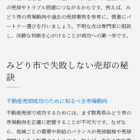
の売却やトラブル回避につながるからです。例えば、み
トラブル回避へ必要な注意事項まとめ
どり市の市場動向や過去の売却事例を参考に、慎重にパ
不動産売却で起こりやすいトラブル事例集
ートナー選びを行いましょう。不明な点は専門家に相談
契約や引き渡し時の注意点を徹底解説
し、冷静な判断を心がけることが成功への第一歩です。
売却に伴う税金や費用トラブルの予防策
不動産売却の失敗を防ぐチェックリスト
第三者トラブルを回避するための対応法
みどり市で失敗しない売却の秘
売却後も安心できるための注意事項とは
訣
納得の売却を叶えるための知識集
不動産売却の基礎知識を徹底的に解説
不動産売却成功のために知るべき市場動向
適正価格で売却するための市場分析法
不動産売却で成功するためには、まず群馬県みどり市の
不動産売却の成功例と失敗例から学ぶ
市場動向を正確に把握することが不可欠です。なぜな
安心して取引を進めるためのポイント
ら、地域ごとの需要や供給のバランスが売却価格や売却
売却後の手続きや税務申告の流れを解説