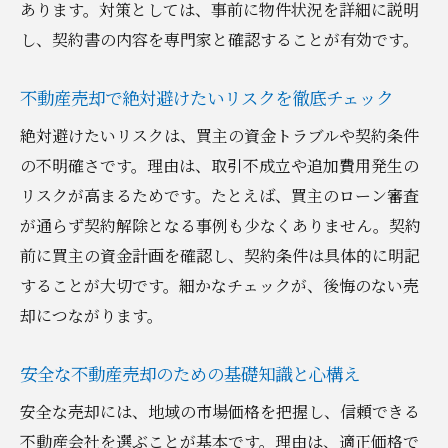
トラブル防止のための売却時注意ポイント
あります。対策としては、事前に物件状況を詳細に説明
し、契約書の内容を専門家と確認することが有効です。
売却価格交渉で失敗しないためのコツ
買主とのやりとりで心がけるべき対応策
不動産売却で絶対避けたいリスクを徹底チェック
不動産売却における引き渡しまでの流れ
絶対避けたいリスクは、買主の資金トラブルや契約条件
売却後の手続きと税務対応も忘れずに
の不明確さです。理由は、取引不成立や追加費用発生の
安心して進めるための売却手順解説
リスクが高まるためです。たとえば、買主のローン審査
不動産売却の安全な手順をわかりやすく解
が通らず契約解除となる事例も少なくありません。契約
説
前に買主の資金計画を確認し、契約条件は具体的に明記
売却活動と手続きを効率的に進めるポイン
することが大切です。細かなチェックが、後悔のない売
ト
却につながります。
不動産会社との連携で安心感を得る方法
売却に必要な各種手続きと注意点まとめ
安全な不動産売却のための基礎知識と心構え
売却スケジュール管理で失敗を防ぐコツ
安全な売却には、地域の市場価格を把握し、信頼できる
不動産売却の流れを事前に把握し安心取引
不動産会社を選ぶことが基本です。理由は、適正価格で