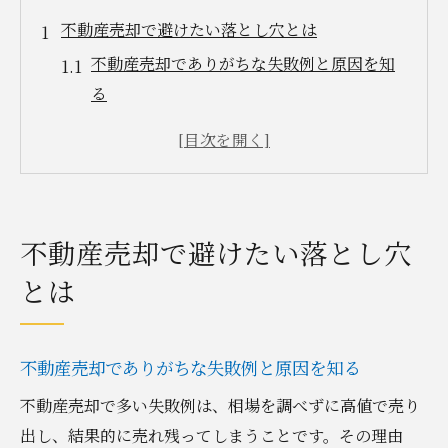
不動産売却で避けたい落とし穴とは
不動産売却でありがちな失敗例と原因を知
る
知らずにやりがちな不動産売却のNG行動を
解説
不動産売却で後悔しないための注意点まと
め
不動産売却で避けたい落とし穴
売却時によくあるトラブル事例とその対策
とは
法
不動産売却で絶対避けたいリスクを徹底チ
ェック
不動産売却でありがちな失敗例と原因を知る
安全な不動産売却のための基礎知識と心構
不動産売却で多い失敗例は、相場を調べずに高値で売り
え
出し、結果的に売れ残ってしまうことです。その理由
みどり市で失敗しない売却の秘訣