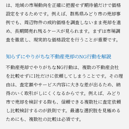
は、地域の市場動向を正確に把握せず期待値だけで価格
不動産売却成功のために知るべき市場動向
設定をするためです。例えば、群馬県みどり市の売却事
みどり市で信頼される不動産会社選びのコ
例でも、周辺物件の成約価格を調査しないまま売却を進
ツ
め、長期間売れ残るケースが見られます。まずは市場調
地域特性を活かした不動産売却の戦略とは
査を徹底し、現実的な価格設定を行うことが重要です。
不動産売却で後悔しない価格設定のポイン
知らずにやりがちな不動産売却のNG行動を解説
ト
売却活動の流れとスムーズな進め方ガイド
不動産売却でやりがちなNG行動は、複数の不動産会社
を比較せずに1社だけに依頼してしまうことです。その理
みどり市で安心して売却するためのポイン
由は、査定額やサービス内容に大きな差が出るため、納
ト
得のいく取引がしにくくなるからです。例えば、みどり
注意点を押さえた売却の進め方
市で売却を検討する際も、信頼できる複数社に査定依頼
不動産売却の流れと注意点をステップ解説
し比較検討するのが鉄則です。最適な選択肢を見極める
重要書類や手続きで失敗しないための知識
ためにも、複数社の比較は必須です。
売却時の税金や費用に関する注意ポイント