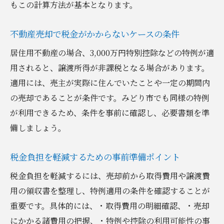
もこの計算方法が基本となります。
方
所有期間の判定方法と注意すべき点を解説
不動産売却で税金がかからないケースの条件
みどり市でよくある所有期間別の税率事例
居住用不動産の場合、3,000万円特別控除などの特例が適
適切な売却時期を選ぶための実践的アドバ
用されると、譲渡所得が非課税となる場合があります。
イス
適用には、売主が実際に住んでいたことや一定の期間内
手取り額を最大化するための税金計算のコツ
の売却であることが条件です。みどり市でも同様の特例
不動産売却の手取り額を左右する計算ポイ
が利用できるため、条件を事前に確認し、必要書類を準
ント
備しましょう。
取得費や経費を正確に把握する方法とは
税金シミュレーションを活用した資金計画
税金負担を軽減するための事前準備ポイント
作成
税金負担を軽減するには、売却前から取得費用や譲渡費
税金以外に必要な諸費用も忘れずに確認
用の領収書を整理し、特例適用の条件を確認することが
みどり市で実践する手取り額アップの工夫
重要です。具体的には、・取得費用の明細確認、・売却
にかかる諸費用の把握、・特例や控除の利用可能性の事
売却後の資産運用を見据えた計算テクニッ