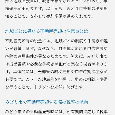
部の地域で独自の手続きが求められるケースがあり、事
一覧
前確認が不可欠です。以上から、みどり市特有の税制を
申告内容の間違いを防ぐポイントを紹介
知ることで、安心して売却準備が進められます。
税務署での手続き方法と申告書の提出方法
電子申告を活用した効率的な申告方法
地域ごとに異なる不動産売却の注意点とは
確定申告後に注意したい税務調査のポイン
不動産売却時の税金には、地域ごとの制度や手続きの違
ト
いが影響します。なぜなら、自治体が定める申告方法や
不動産売却の税負担を軽減するための実践ヒン
控除の適用条件が異なるためです。例えば、みどり市で
ト
は提出書類や必要な手続きが他市と異なる場合がありま
不動産売却の税負担を減らすための工夫
す。具体的には、売却後の納税通知や申告時期に注意が
売却時期と方法を見直して節税効果を狙う
必要です。こうした地域差を把握し、早めに相談・準備
専門家に相談して得られる具体的なアドバ
を行うことで、トラブルを未然に防げます。
イス
みどり市で不動産売却する際の税率の傾向
確定申告後もできる追加の税金対策を考え
る
みどり市での不動産売却時には、所有期間に応じて税率