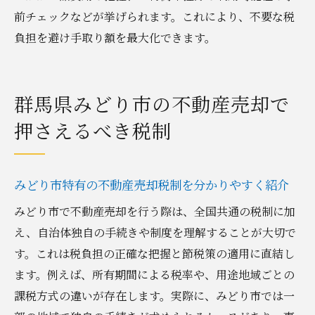
前チェックなどが挙げられます。これにより、不要な税
ク
負担を避け手取り額を最大化できます。
実践的に使えるみどり市の税金対策ポイント
みどり市の不動産売却で押さえたい節税策
地元の税務署情報を活用した手続きの進め
群馬県みどり市の不動産売却で
方
押さえるべき税制
控除や特例の適用可否を早めに確認しよう
譲渡所得税の正確な申告でトラブル回避
不動産売却後の税金対策に役立つ実践法
みどり市特有の不動産売却税制を分かりやすく紹介
経験者の声を参考にした税金対策アイデア
みどり市で不動産売却を行う際は、全国共通の税制に加
売却後の確定申告手続きと注意点を解説
え、自治体独自の手続きや制度を理解することが大切で
不動産売却後に必要な確定申告の流れを解
す。これは税負担の正確な把握と節税策の適用に直結し
説
ます。例えば、所有期間による税率や、用途地域ごとの
課税方式の違いが存在します。実際に、みどり市では一
確定申告で失敗しないために準備する書類