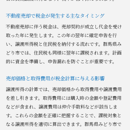
不動産売却で利用できる主な特例を紹介
不動産売却で税金が発生する主なタイミング
控除の種類と適用条件を具体的に解説
不動産売却に伴う税金は、売却契約が成立し代金を受け
3000万円特別控除の活用方法と注意点
取った年に発生します。この年の翌年に確定申告を行
不動産売却時の節税戦略を立てるポイント
い、譲渡所得税と住民税を納付する流れです。群馬県み
みどり市の不動産売却で役立つ控除パター
どり市では、住民税も同様に翌年に課税されます。計画
ン
的に資金を準備し、申告漏れを防ぐことが重要です。
税理士や専門家に相談するメリットを検証
所有期間ごとに異なる税率の違いを徹底解説
売却価格と取得費用が税金計算に与える影響
不動産売却の短期譲渡と長期譲渡の税率比
譲渡所得の計算では、売却価格から取得費用や譲渡費用
較
を差し引きます。取得費用には購入時の金額や登記費用
所有期間による税金の負担額の違いを知ろ
などが含まれ、譲渡費用は仲介手数料などが該当しま
う
す。これらの金額を正確に把握することで、課税対象と
なる譲渡所得を適切に算出できます。群馬県みどり市で
売却タイミングが税率に与える影響と選び