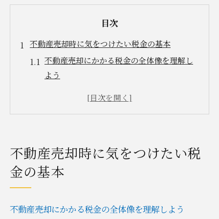
目次
不動産売却時に気をつけたい税金の基本
不動産売却にかかる税金の全体像を理解し
よう
譲渡所得税と住民税の違いと特徴を解説
不動産売却で税金が発生する主なタイミン
グ
売却価格と取得費用が税金計算に与える影
不動産売却時に気をつけたい税
響
金の基本
不動産売却で税金がかからないケースの条
件
税金負担を軽減するための事前準備ポイン
不動産売却にかかる税金の全体像を理解しよう
ト