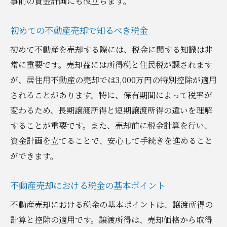
事前の資金計画にも役立ちます。
不動産売却時の税金節約術を解説
不動産売却で実践できる税金削減の方法
初めての不動産売却で知るべき税金
不動産売却の税金計算をシンプルに理解
初めて不動産を売却する際には、税金に関する知識は非
不動産売却における税金計算の簡単な理解
常に重要です。売却益には所得税と住民税が課されます
法
が、居住用不動産の売却では3,000万円の特別控除が適用
シンプルな税金計算で不動産売却を支援
されることがあります。特に、保有期間によって税率が
不動産売却での分かりやすい税金計算
変わるため、長期譲渡所得と短期譲渡所得の違いを理解
することが重要です。また、売却前に税金計算を行い、
不動産売却の税金計算を簡単にするコツ
資金計画を立てることで、安心して手続きを進めること
不動産売却に役立つ税金計算の簡略化
ができます。
税金計算を容易にする不動産売却の方法
不動産売却時に税金を正しく計算するコツ
不動産売却における税金の基本ポイント
不動産売却での正確な税金計算方法
不動産売却における税金の基本ポイントは、譲渡所得の
税金計算を正確にするための不動産売却の
計算と控除の適用です。譲渡所得は、売却価格から取得