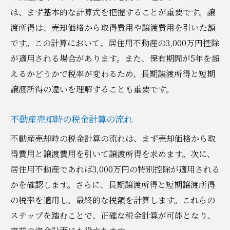
性
は、まず基本的な計算式を把握することが重要です。譲
渡所得は、売却価格から取得費用や譲渡費用を引いた額
不動産売却の税金対策を徹底解説
です。この計算において、居住用不動産の3,000万円控除
不動産売却で税金を節約するための対策
が適用される場合があります。また、保有期間が5年を超
不動産売却時の賢い税金対策方法
えるかどうかで税率が変わるため、長期譲渡所得と短期
税金対策で不動産売却を有利に進める
譲渡所得の違いを理解することも重要です。
不動産売却における効果的な税金対策
税金対策を駆使した不動産売却の手法
不動産売却時の税金計算の流れ
不動産売却時の税金削減の具体例
不動産売却時の税金計算の流れは、まず売却価格から取
不動産売却の税金を賢く節約する方法
得費用と譲渡費用を引いて譲渡所得を求めます。次に、
不動産売却での税金節約の秘訣
居住用不動産であれば3,000万円の特別控除が適用される
かを確認します。さらに、長期譲渡所得と短期譲渡所得
賢い税金節約で不動産売却を成功させる
の税率を適用し、最終的な税額を計算します。これらの
税金を減らすための不動産売却の工夫
ステップを踏むことで、正確な税金計算が可能となり、
不動産売却で税金を節約する具体的手法