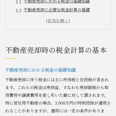
不動産売却にかかる税金の基礎知識
不動産売却に必要な税金計算の基礎
税金計算を簡単に理解する方法
不動産売却時の税金計算の流れ
初めての不動産売却で知るべき税金
不動産売却における税金の基本ポイント
不動産売却時の税金計算の基本
不動産売却で知っておくべき税金のポイント
不動産売却の税金で注意すべき点
不動産売却にかかる税金の基礎知識
税金計算を有利にするための知識
不動産売却に伴う税金には主に所得税と住民税が含まれ
不動産売却の税金対策とその重要性
ます。これらの税金は売却益、すなわち売却価格から取
不動産売却での税金を抑える方法
得費用や譲渡費用を差し引いた額に対して課されます。
不動産売却の税金に関する要点を解説
特に居住用不動産の場合、3,000万円の特別控除が適用さ
税金計算をスムーズに進める秘訣
れることがありますが、適用には一定の条件がありま
群馬県での不動産売却と税金の注意点