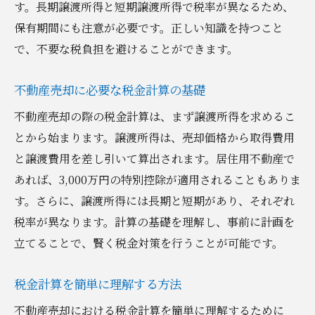
す。長期譲渡所得と短期譲渡所得で税率が異なるため、
群馬県特有の不動産税金の対策
保有期間にも注意が必要です。正しい知識を持つこと
群馬で不動産売却時の税金を抑える方策
で、不要な税負担を避けることができます。
地域別の不動産売却税金の違い
不動産売却に必要な税金計算の基礎
群馬県の不動産売却における税金知識
不動産売却の際の税金計算は、まず譲渡所得を求めるこ
不動産売却における地域別税金の考慮
とから始まります。譲渡所得は、売却価格から取得費用
群馬県での不動産税金の落とし穴
と譲渡費用を差し引いて算出されます。居住用不動産で
不動産売却における税金計算の重要性
あれば、3,000万円の特別控除が適用されることもありま
不動産売却の前に知っておくべき税金計算
す。さらに、譲渡所得には長期と短期があり、それぞれ
税金計算が不動産売却に与える影響
税率が異なります。計算の基礎を理解し、事前に計画を
不動産売却での税金計算の要点
立てることで、賢く税金対策を行うことが可能です。
不動産売却を成功させる税金計算の重要性
税金計算を簡単に理解する方法
売却前に確認したい税金計算の要素
不動産売却における正確な税金計算の必要
不動産売却における税金計算を簡単に理解するために