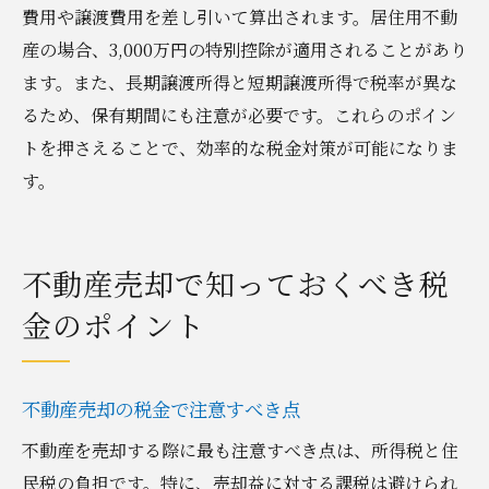
コツ
費用や譲渡費用を差し引いて算出されます。居住用不動
不動産売却時の税金計算の失敗を防ぐ
産の場合、3,000万円の特別控除が適用されることがあり
不動産売却の際に税金を正確に計算する方
ます。また、長期譲渡所得と短期譲渡所得で税率が異な
法
るため、保有期間にも注意が必要です。これらのポイン
不動産売却で税金計算を成功させるポイン
トを押さえることで、効率的な税金対策が可能になりま
ト
す。
不動産売却の税金計算で失敗しないための
対策
不動産売却で知っておくべき税
金のポイント
不動産売却の税金で注意すべき点
不動産を売却する際に最も注意すべき点は、所得税と住
民税の負担です。特に、売却益に対する課税は避けられ