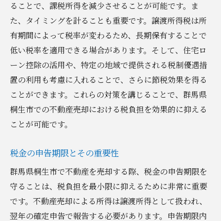
ることで、課税所得を減少させることが可能です。ま
売却契約書の税金に関する条項の確認
た、タイミングを計ることも重要です。譲渡所得税は所
不動産市場動向と税制の関係
有期間によって税率が変わるため、長期保有することで
群馬県桐生市で賢く不動産売却するための税金
低い税率を適用できる場合があります。そして、住宅ロ
チェックポイント
ーン控除の活用や、特定の地域で提供される税制優遇措
売却前に確認すべき税金関連書類
置の利用も考慮に入れることで、さらに節税効果を得る
税金に影響を与える契約条件の見直し
ことができます。これらの対策を講じることで、群馬県
専門家による税務アドバイスの活用法
桐生市での不動産売却における税負担を効果的に抑える
地域特有の税制変化に対応するための準備
ことが可能です。
税金対策のための資産評価の重要性
税金の申告期限とその重要性
税金対策として考慮すべき保険の活用
群馬県桐生市で不動産を売却する際、税金の申告期限を
守ることは、税負担を最小限に抑えるために非常に重要
です。不動産売却による所得は譲渡所得として扱われ、
翌年の確定申告で報告する必要があります。申告期限内