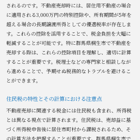
されるのです。不動産売却時には、居住用不動産の場合
不動産売却契約時に注意すべき税金項目
に適用される3,000万円の特別控除や、所有期間が5年を
地域特有の税務相談窓口の活用
超える場合の長期譲渡所得としての優遇税率が存在しま
群馬県桐生市で不動産を売却する際に知ってお
す。これらの控除を活用することで、税金負担を大幅に
くべき税金の基礎
軽減することが可能です。特に群馬県桐生市で不動産を
売却価格と譲渡所得の関係性
売却する際は、これらの控除項目を理解し、適切に計算
短期保有と長期保有の税率比較
することが重要です。税理士などの専門家と相談しなが
譲渡所得控除の条件と申請方法
ら進めることで、予期せぬ税務的なトラブルを避けるこ
相続不動産の売却における税金処理
とができます。
税金計算に必要な書類の準備と管理
住民税の特性とその計算における注意点
確定申告における不動産売却の留意点
不動産売却に関連する税金には住民税も含まれ、所得税
不動産売却をスムーズに行うための群馬県桐生
とは異なる視点で計算されます。住民税は、売却益に基
市の税金管理法
づく所得税申告後に居住市町村から課税されるため、そ
税金の支払いスケジュールと管理法
の計算方法を把握することが重要です。群馬県桐生市で