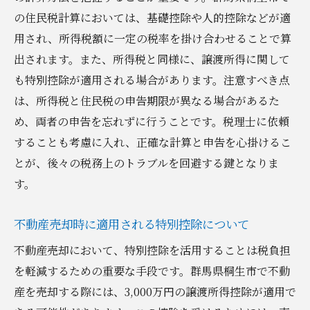
売却利益を最大化するための税金戦略
の住民税計算においては、基礎控除や人的控除などが適
書類管理がもたらす税務上の利点
用され、所得税額に一定の税率を掛け合わせることで算
税金に関する地域の最新情報の取得方法
出されます。また、所得税と同様に、譲渡所得に関して
税金相談を効果的に行うための準備
も特別控除が適用される場合があります。注意すべき点
不動産売却後の税務アフターケア
は、所得税と住民税の申告期限が異なる場合があるた
め、両者の申告を忘れずに行うことです。税理士に依頼
群馬県桐生市における不動産売却時の税金負担
することも考慮に入れ、正確な計算と申告を心掛けるこ
を最小限に抑える方法
とが、後々の税務上のトラブルを回避する鍵となりま
効果的な節税対策の実施手順
す。
税金控除を活用した利益の最大化
売却タイミングによる税金への影響
不動産売却時に適用される特別控除について
ローン残債と税金の関係性
不動産売却において、特別控除を活用することは税負担
不動産評価額の見直しと節税効果
を軽減するための重要な手段です。群馬県桐生市で不動
税務アドバイザーの選び方と利用法
産を売却する際には、3,000万円の譲渡所得控除が適用で
税金問題をクリアに！群馬県桐生市での不動産