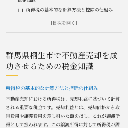
所得税の基本的な計算方法と控除の仕組み
住民税の特性とその計算における注意点
不動産売却時に適用される特別控除につい
て
譲渡所得税を最小限に抑える具体的手法
群馬県桐生市で不動産売却を成
税金の申告期限とその重要性
功させるための税金知識
地域特有の税制優遇措置を活用する方法
不動産売却時に避けて通れない群馬県桐生市の
税金対策
所得税の基本的な計算方法と控除の仕組み
税負担を軽減するための事前準備
不動産売却における所得税は、売却利益に基づいて計算
税理士への相談がもたらすメリット
される重要な税金です。売却利益とは、売却価格から取
譲渡所得の計算方法とその影響
得費用や譲渡費用を差し引いた額を指し、これが譲渡所
節税のためのリノベーションの利点
得として扱われます。この譲渡所得に対して所得税が課