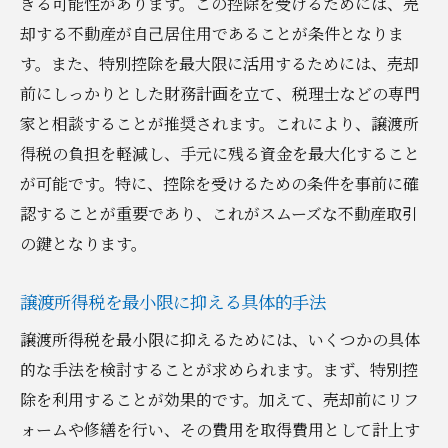
きる可能性があります。この控除を受けるためには、売
売却ガイド
却する不動産が自己居住用であることが条件となりま
不動産売却に関する税金FAQ
す。また、特別控除を最大限に活用するためには、売却
前にしっかりとした財務計画を立て、税理士などの専門
税金手続きの流れとその詳細解説
家と相談することが推奨されます。これにより、譲渡所
売却額と税負担のバランスを取る方法
得税の負担を軽減し、手元に残る資金を最大化すること
節税のための資産管理と運用法
が可能です。特に、控除を受けるための条件を事前に確
不動産売却後の税金報告の重要性
認することが重要であり、これがスムーズな不動産取引
税金に関する最新情報の追跡法
の鍵となります。
不動産売却で利益を守るための群馬県桐生市の
税金対策ポイント
譲渡所得税を最小限に抑える具体的手法
税金負担を抑えるための事前戦略
譲渡所得税を最小限に抑えるためには、いくつかの具体
税率の違いを理解して適切な計画を立てる
的な手法を検討することが求められます。まず、特別控
ローン返済と税金の相互作用
除を利用することが効果的です。加えて、売却前にリフ
ォームや修繕を行い、その費用を取得費用として計上す
賢い投資と節税の両立法