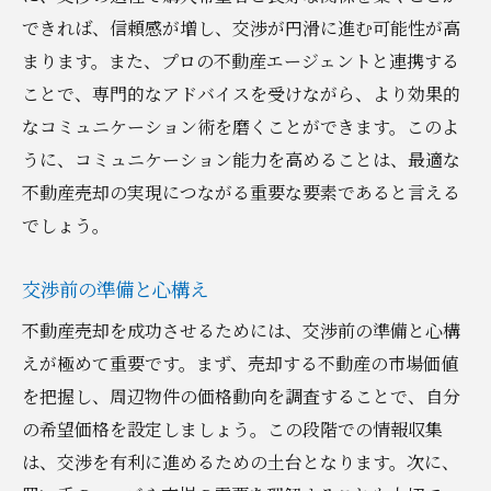
できれば、信頼感が増し、交渉が円滑に進む可能性が高
プロの視点で見る不動産売却の戦略
まります。また、プロの不動産エージェントと連携する
エキスパートによる市場分析
ことで、専門的なアドバイスを受けながら、より効果的
プロの仲介業者との連携の利点
なコミュニケーション術を磨くことができます。このよ
専門的視点からの売却計画
うに、コミュニケーション能力を高めることは、最適な
スムーズな売却を実現する方法
不動産売却の実現につながる重要な要素であると言える
実績を活かした戦術構築
でしょう。
業界のトレンドに対応する方法
交渉前の準備と心構え
成功するための具体的な交渉テクニック
状況に応じた柔軟なテクニック
不動産売却を成功させるためには、交渉前の準備と心構
えが極めて重要です。まず、売却する不動産の市場価値
クロージング技術の習得
を把握し、周辺物件の価格動向を調査することで、自分
説得力を高めるプレゼン術
の希望価格を設定しましょう。この段階での情報収集
合意形成を助ける心理戦略
は、交渉を有利に進めるための土台となります。次に、
最適な交渉タイミングの見極め