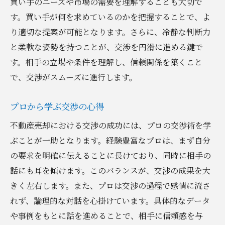
買い手のニーズや市場の需要を理解することも大切で
交渉後のフォローアップの重要性
す。買い手が何を求めているのかを把握することで、よ
不動産市場の動向を活用する方法
り適切な提案が可能となります。さらに、冷静な判断力
市場トレンドの把握法
と柔軟な姿勢を持つことが、交渉を円滑に進める鍵で
地域特性を活かした売却方法
す。相手の立場や条件を理解し、信頼関係を築くこと
で、交渉がスムーズに進行します。
データを基にした戦略的判断
市場変動への迅速な対応
プロから学ぶ交渉の心得
動向分析から見えるチャンス
不動産売却における交渉の成功には、プロの交渉術を学
専門家の意見を参考にする方法
ぶことが一助となります。経験豊富なプロは、まず自分
効果的な交渉で不動産売却を成功に導く
の要求を明確に伝えることに長けており、同時に相手の
成功事例から学ぶ交渉の秘訣
話にも耳を傾けます。このバランスが、交渉の成果を大
交渉成功のための準備と計画
きく左右します。また、プロは交渉の過程で感情に流さ
合意形成のための効果的なアプローチ
れず、論理的な対話を心掛けています。具体的なデータ
最適な交渉結果を目指す方法
や事例をもとに話を進めることで、相手に信頼感を与