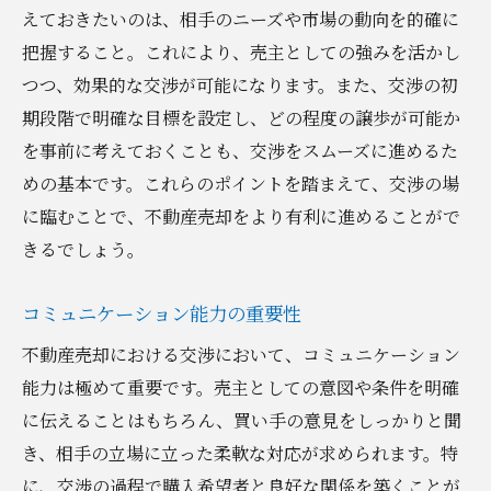
えておきたいのは、相手のニーズや市場の動向を的確に
状況に応じた対応力を鍛える
把握すること。これにより、売主としての強みを活かし
意見の相違を調整する技術
つつ、効果的な交渉が可能になります。また、交渉の初
ストレス管理と心の余裕
期段階で明確な目標を設定し、どの程度の譲歩が可能か
柔軟な発想を持つ重要性
を事前に考えておくことも、交渉をスムーズに進めるた
めの基本です。これらのポイントを踏まえて、交渉の場
合意形成を促すコミュニケーション
に臨むことで、不動産売却をより有利に進めることがで
交渉におけるウィンウィンの考え方
きるでしょう。
価格交渉術のポイントを徹底解説
買い手の予算範囲を見極める
コミュニケーション能力の重要性
価格設定における戦略
不動産売却における交渉において、コミュニケーション
価格交渉に強い交渉術
能力は極めて重要です。売主としての意図や条件を明確
市場価格を基にした合理的判断
に伝えることはもちろん、買い手の意見をしっかりと聞
価格合意のための賢い妥協
き、相手の立場に立った柔軟な対応が求められます。特
競合物件との比較と優位性
に、交渉の過程で購入希望者と良好な関係を築くことが