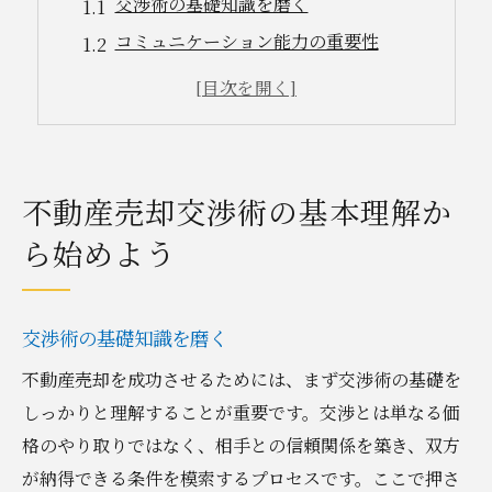
交渉術の基礎知識を磨く
コミュニケーション能力の重要性
交渉前の準備と心構え
プロから学ぶ交渉の心得
成功事例から学ぶ戦略
交渉の流れを理解する
不動産売却交渉術の基本理解か
買い手のニーズを把握する方法とその重要性
ら始めよう
買い手心理を理解する
アンケートや調査の活用法
交渉術の基礎知識を磨く
ニーズの的確な把握法
顧客満足度を高めるポイント
不動産売却を成功させるためには、まず交渉術の基礎を
しっかりと理解することが重要です。交渉とは単なる価
市場の声を分析する方法
格のやり取りではなく、相手との信頼関係を築き、双方
買い手との信頼関係を築く
が納得できる条件を模索するプロセスです。ここで押さ
柔軟な対応で交渉を円滑に進めるコツ