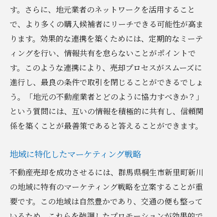
す。さらに、地元業者のネットワークを活用すること
アフターフォローの重要性と実践法
で、より多くの購入候補者にリーチできる可能性が高ま
桐生市新里町新川で不動産売却を考える上で知
ります。効果的な連携を築くためには、定期的なミーテ
っておきたい重要ポイント
ィングを行い、情報共有を怠らないことがポイントで
売却前に知っておくべき地域特性
す。このような連携により、売却プロセスがスムーズに
行政手続きとその最新情報
進行し、最良の条件で取引を閉じることができるでしょ
税制上の注意点と節税策
う。「地元の不動産業者とどのように協力すべきか？」
地元の生活環境に関する知識
という質問には、互いの情報を積極的に共有し、信頼関
周辺施設やインフラの影響
係を築くことが最善策であると答えることができます。
売却後のライフプランニング
地域に特化したマーケティング戦略
不動産売却を成功させるには、群馬県桐生市新里町新川
の地域に特有のマーケティング戦略を立案することが重
要です。この地域は自然豊かであり、交通の便も整って
いるため、これらを強調したプロモーションが効果的で