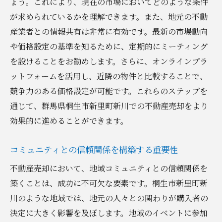
ょう。これにより、現在の市場においてどのような条件
交渉の成功事例とその秘訣
が求められているかを理解できます。また、地元の不動
契約条件を有利にするためのポイント
産業者との情報共有は非常に有効です。最新の市場動向
柔軟な条件交渉方法
や価格設定の基準を知るために、定期的にミーティング
プレゼンテーションの工夫で差をつける
を設けることをお勧めします。さらに、オンラインプラ
成功事例から学ぶ売却のコツ
ットフォームを活用し、近隣の物件と比較することで、
不動産売却の専門家に聞く群馬県桐生市新里町
競争力のある価格設定が可能です。これらのステップを
新川の市場動向
通じて、群馬県桐生市新里町新川での不動産売却をより
最新の市場動向とその影響
効果的に進めることができます。
専門家が見る地域の将来展望
コミュニティとの信頼関係を構築する重要性
資産価値を高めるためのアドバイス
不動産売却において、地域コミュニティとの信頼関係を
今後の不動産市場の課題と可能性
築くことは、成功に不可欠な要素です。桐生市新里町新
専門家による不動産売却の必勝法
川のような地域では、地元の人々との関わりが購入者の
地域の不動産需要と供給のバランス
決定に大きく影響を及ぼします。地域のイベントに参加
地元の優位性を活かした不動産売却成功の秘訣