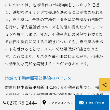
川においては、地域特有の市場動向をしっかりと把握
し、適切なタイミングで売却を進めることが求められま
す。専門家は、最新の市場データを基に最適な価格設定
を行い、購入希望者のニーズを的確に捉えたプロモーシ
ョンを展開します。また、不動産売却の過程で必要とな
る法律や契約に関する手続きについても、専門家のサポ
ートを受けることで、スムーズな処理が可能となりま
す。これにより、リスクを最小限に抑えながら、迅速か
つ効果的な売却を実現することができるのです。
地域の不動産需要と供給のバランス
群馬県桐生市新里町新川における不動産市場では、需要
と供給のバランスが売却成功の鍵を握ります。この地域
0270-75-2444
では、住宅需要が高まっている一方で、供給物件数の増
アクセスはこちら
お問い合わせ
加により競争が激化しているのが現状です。そのため、