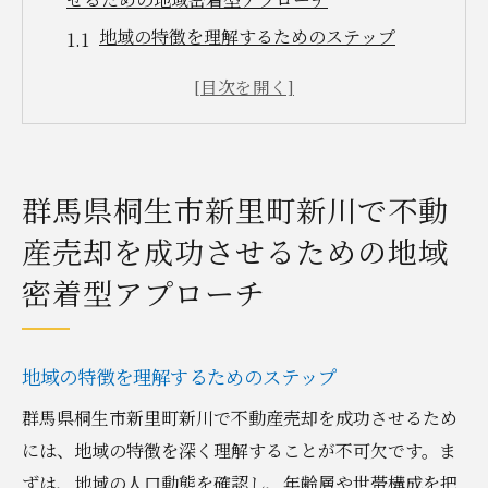
地域の特徴を理解するためのステップ
地元の不動産トレンドを把握する方法
コミュニティとの信頼関係を構築する重要
性
地元不動産業者との効果的な連携方法
群馬県桐生市新里町新川で不動
地域に特化したマーケティング戦略
産売却を成功させるための地域
不動産売却の成功に向けた地域資源の活用
密着型アプローチ
新里町新川における不動産売却の流れと注意点
を徹底解説
売却の基本ステップとは
地域の特徴を理解するためのステップ
契約前に確認すべき重要事項
群馬県桐生市新里町新川で不動産売却を成功させるため
査定のポイントとその方法
には、地域の特徴を深く理解することが不可欠です。ま
不動産売却における法的手続き
ずは、地域の人口動態を確認し、年齢層や世帯構成を把