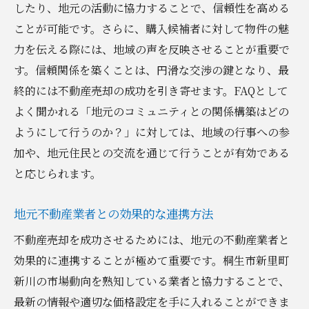
したり、地元の活動に協力することで、信頼性を高める
地域の強みを把握する方法
ことが可能です。さらに、購入候補者に対して物件の魅
地元顧客のニーズを引き出すテクニック
力を伝える際には、地域の声を反映させることが重要で
マーケティングで地元色を出すには
す。信頼関係を築くことは、円滑な交渉の鍵となり、最
終的には不動産売却の成功を引き寄せます。FAQとして
地域イベントを活用した販売促進
よく聞かれる「地元のコミュニティとの関係構築はどの
地域密着型サービスの展開戦略
ようにして行うのか？」に対しては、地域の行事への参
顧客の信頼を得るための地元アプローチ
加や、地元住民との交流を通じて行うことが有効である
効率的かつ効果的に進める群馬県桐生市新里町
と応じられます。
新川での不動産売却
タイムラインの設定と管理方法
地元不動産業者との効果的な連携方法
効率的な情報収集と利用法
不動産売却を成功させるためには、地元の不動産業者と
プロジェクト管理ツールの活用例
効果的に連携することが極めて重要です。桐生市新里町
コスト管理と費用削減のテクニック
新川の市場動向を熟知している業者と協力することで、
短期間での売却を実現するための戦略
最新の情報や適切な価格設定を手に入れることができま