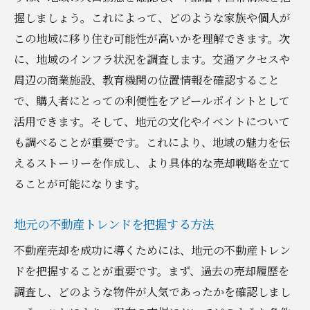
売却プロセスでのトラブル回避法
握しましょう。これによって、どのような家族や個人が
購入者のニーズに合わせた対応策
この地域に移り住む可能性が高いかを理解できます。次
に、地域のインフラ状況を調査します。交通アクセスや
地元市場を活かした不動産売却戦略群馬県桐生
周辺の商業施設、教育機関の位置情報を確認すること
市新里町新川編
で、購入者にとっての利便性をアピールポイントとして
市場調査の重要性とその方法
活用できます。そして、地元の文化やイベントについて
競争相手の分析と対策
も調べることが重要です。これにより、地域の魅力を伝
地域特性を考慮した価格設定
えるストーリーを作成し、より具体的な売却戦略を立て
効果的な広告手法の選び方
ることが可能になります。
見学会の計画と成功要素
地域に適した売却タイミング
地元の不動産トレンドを把握する方法
最高の条件で売却を実現するための新里町新川
不動産売却を成功に導くためには、地元の不動産トレン
不動産売却ガイド
ドを把握することが重要です。まず、過去の売却履歴を
売却価格を最大化するテクニック
調査し、どのような物件が人気であったかを確認しまし