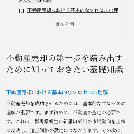
不動産売却における基本的なプロセスの理
解
市場調査の重要性とその進め方
不動産の評価基準を知る
適切な不動産エージェントの選び方
不動産売却の第一歩を踏み出す
桐生市新里町新川の市場特性を把握する
ために知っておきたい基礎知識
売却計画の立て方と重要ポイント
群馬県桐生市新里町新川での不動産売却成功の
カギを握る準備と計画
不動産売却における基本的なプロセスの理解
売却準備としての物件の魅力的な演出方法
不動産売却を成功させるためには、基本的なプロセスの
適正価格の設定と交渉方法
理解が重要です。まず初めに、不動産の査定が必要で
売却までのスケジュール作成術
す。これは、群馬県桐生市新里町新川の市場動向を正確
売買契約に必要な書類の準備
に反映し、適正価格の設定につながります。その次に、