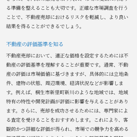
売却計画の見直しと修正方法
る準備を整えることも大切です。正確な市場調査を行う
潜在的な購入者にアプローチする方法
ことで、不動産売却におけるリスクを軽減し、より良い
不動産エージェントとの効果的な連携法
結果を得ることができるでしょう。
購入希望者のフィードバックを活用する
契約交渉の進め方と注意点
不動産の評価基準を知る
最終契約における確認事項
不動産売却において、適正な価格を設定するためには不
法律と手続きの理解で不安を解消し安心の不動
動産の評価基準を理解することが重要です。通常、不動
産売却を目指す
産の評価は市場価値に基づきますが、具体的には立地条
不動産売却に関する基本的な法律知識
件、建物の状態、周辺環境、経済状況などが影響しま
す。例えば、桐生市新里町新川のような地域では、地域
司法書士や弁護士の役割と必要性
特有の特性や開発計画が評価に影響を与えることがあり
売買契約書の重要ポイントとその確認
ます。さらに、売却を成功させるためには、専門家によ
法律トラブルを未然に防ぐ方法
る査定を受けることをおすすめします。これにより、客
税金や手数料の基本的な理解
観的かつ詳細な評価が得られ、市場での競争力を高める
安心して契約を進めるための法的支援