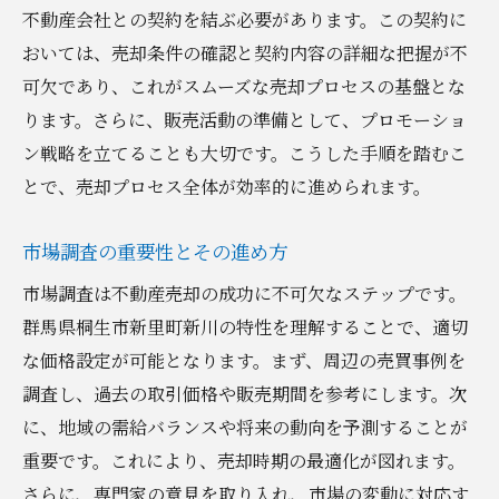
不動産会社との契約を結ぶ必要があります。この契約に
地域特有の条例や規制の確認
おいては、売却条件の確認と契約内容の詳細な把握が不
環境や周辺施設を活かしたPR戦略
可欠であり、これがスムーズな売却プロセスの基盤とな
地域の特性を活かした不動産売却戦略で差をつ
ります。さらに、販売活動の準備として、プロモーショ
ける方法
ン戦略を立てることも大切です。こうした手順を踏むこ
地元の市場動向を反映した価格設定
とで、売却プロセス全体が効率的に進められます。
地域住民のニーズに応える物件アピール法
ライバル物件との差別化ポイント
市場調査の重要性とその進め方
地元メディアを活用した宣伝戦略
市場調査は不動産売却の成功に不可欠なステップです。
地域イベントとの連携によるプロモーショ
群馬県桐生市新里町新川の特性を理解することで、適切
ン
な価格設定が可能となります。まず、周辺の売買事例を
地元の信頼を築く販売活動
調査し、過去の取引価格や販売期間を参考にします。次
に、地域の需給バランスや将来の動向を予測することが
桐生市新里町新川での不動産売却を円滑に進め
重要です。これにより、売却時期の最適化が図れます。
るためのステップ
さらに、専門家の意見を取り入れ、市場の変動に対応す