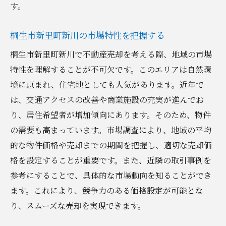
す。
市場動向の分析とそれに基づく売却戦略
地元の口コミを活用した販売促進
桐生市新里町新川の市場特性を把握する
売却成功事例から学ぶ実践的なアプローチ
桐生市新里町新川で不動産売却を考える際、地域の市場
成功する不動産売却のための専門家のアドバイ
特性を理解することが不可欠です。このエリアは自然環
スとその活用法
境に恵まれ、住宅地としても人気があります。近年で
不動産売却の専門家選びのポイント
は、交通アクセスの改善や商業施設の充実が進んでお
専門家から得られるアドバイスを活かす方
り、居住希望者が増加傾向にあります。そのため、物件
法
の需要も高まっています。市場調査により、地域の平均
売却活動における専門家の役割
的な物件価格や売却までの期間を把握し、適切な売却価
不動産エージェントとの効果的な打ち合わ
格を設定することが重要です。また、近隣の取引事例を
せ方法
参考にすることで、具体的な市場動向を知ることができ
専門家からの最新情報を活用する
ます。これにより、競争力のある価格設定が可能とな
り、スムーズな売却を実現できます。
売却後のアフターフォローとその活用