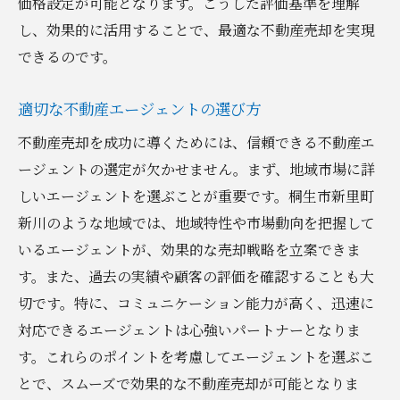
価格設定が可能となります。こうした評価基準を理解
よくある不動産売却のFAQで疑問を解消し売却
し、効果的に活用することで、最適な不動産売却を実現
をスムーズに
できるのです。
初めての不動産売却に関するよくある質問
適切な不動産エージェントの選び方
売却を成功させるためのアドバイス集
売却時のトラブル事例とその対処法
不動産売却を成功に導くためには、信頼できる不動産エ
ージェントの選定が欠かせません。まず、地域市場に詳
購入者からの質問に備える方法
しいエージェントを選ぶことが重要です。桐生市新里町
不動産売却に関する税制の理解
新川のような地域では、地域特性や市場動向を把握して
売却後の手続きに関するFAQ
いるエージェントが、効果的な売却戦略を立案できま
地域市場を活用した最適な不動産売却の実践的
す。また、過去の実績や顧客の評価を確認することも大
アプローチ
切です。特に、コミュニケーション能力が高く、迅速に
地域特性を活かしたマーケティング戦略
対応できるエージェントは心強いパートナーとなりま
地元の購買層をターゲットにした広告手法
す。これらのポイントを考慮してエージェントを選ぶこ
地域の不動産エージェントとの連携方法
とで、スムーズで効果的な不動産売却が可能となりま