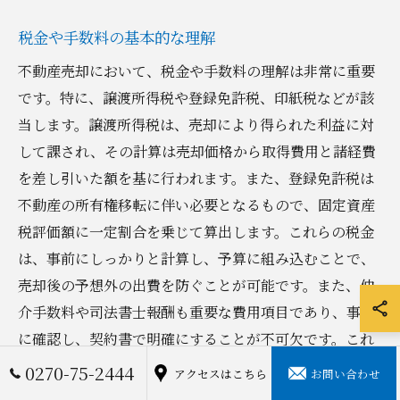
税金や手数料の基本的な理解
不動産売却において、税金や手数料の理解は非常に重要
です。特に、譲渡所得税や登録免許税、印紙税などが該
当します。譲渡所得税は、売却により得られた利益に対
して課され、その計算は売却価格から取得費用と諸経費
を差し引いた額を基に行われます。また、登録免許税は
不動産の所有権移転に伴い必要となるもので、固定資産
税評価額に一定割合を乗じて算出します。これらの税金
は、事前にしっかりと計算し、予算に組み込むことで、
売却後の予想外の出費を防ぐことが可能です。また、仲
介手数料や司法書士報酬も重要な費用項目であり、事前
に確認し、契約書で明確にすることが不可欠です。これ
らの費用に関する基本的な知識を身につけることで、不
0270-75-2444
アクセスはこちら
お問い合わせ
動産売却のプロセスをよりスムーズに進めることができ