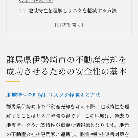
地域特性を理解しリスクを軽減する方法
法的確認を怠らない重要性
不動産査定時に注意すべきポイント
売却プロセスの透明性を確保する
不動産市場のトレンドを把握する
群馬県伊勢崎市の不動産売却を
コミュニケーションの重要性
成功させるための安全性の基本
地元市場の理解がもたらす不動産売却の安全性
向上
伊勢崎市の市場動向を掴む
地域特性を理解しリスクを軽減する方法
需要と供給のバランスを見極める
群馬県伊勢崎市で不動産売却を考える際、地域特性を理
地域特有の法律や規制を知る
解することはリスク軽減の鍵です。この地域は、過去の
競合物件の分析方法
地震データや地質特性が重要な情報源となります。地元
の不動産会社や専門家と連携し、耐震補強や災害対策を
市場価格の変動要因を理解する