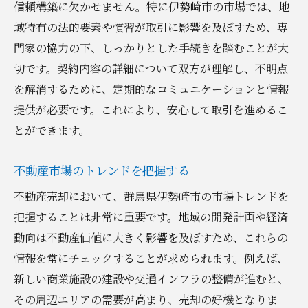
信頼構築に欠かせません。特に伊勢崎市の市場では、地
得
域特有の法的要素や慣習が取引に影響を及ぼすため、専
売却前に準備すべき書類
門家の協力の下、しっかりとした手続きを踏むことが大
取引条件の交渉術
切です。契約内容の詳細について双方が理解し、不明点
必要な保険と保証の選び方
を解消するために、定期的なコミュニケーションと情報
提供が必要です。これにより、安心して取引を進めるこ
不動産売却に伴う心理的負担の軽減方法
とができます。
トラブルを未然に防ぐための方法
売却後のフォローアップ
不動産市場のトレンドを把握する
不動産売却を成功に導くために知っておくべき
不動産売却において、群馬県伊勢崎市の市場トレンドを
安全性のポイント
把握することは非常に重要です。地域の開発計画や経済
不動産詐欺に注意する方法
動向は不動産価値に大きく影響を及ぼすため、これらの
契約書の徹底的な確認
情報を常にチェックすることが求められます。例えば、
購入希望者との信頼構築
新しい商業施設の建設や交通インフラの整備が進むと、
価格交渉を成功させるコツ
その周辺エリアの需要が高まり、売却の好機となりま