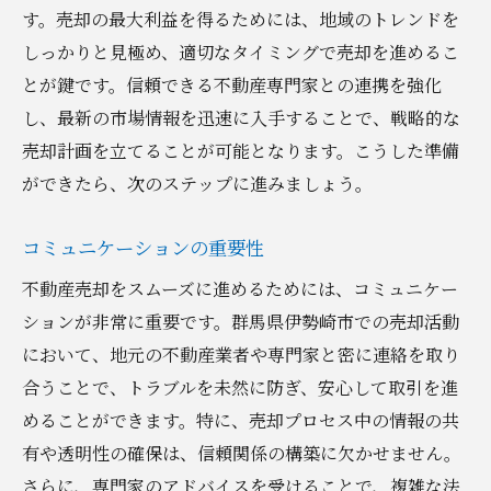
売却を急がないための考え方
す。売却の最大利益を得るためには、地域のトレンドを
しっかりと見極め、適切なタイミングで売却を進めるこ
法的トラブルを避けるための準備
とが鍵です。信頼できる不動産専門家との連携を強化
プロが教える群馬県伊勢崎市での不動産売却成
し、最新の市場情報を迅速に入手することで、戦略的な
功の秘訣
売却計画を立てることが可能となります。こうした準備
プロが推奨する売却戦略
ができたら、次のステップに進みましょう。
地域密着型のサービスがもたらす利点
実績から学ぶ成功事例
コミュニケーションの重要性
プロの視点で見る市場動向
不動産売却をスムーズに進めるためには、コミュニケー
売却後の生活設計の立て方
ションが非常に重要です。群馬県伊勢崎市での売却活動
専門家に相談するタイミング
において、地元の不動産業者や専門家と密に連絡を取り
合うことで、トラブルを未然に防ぎ、安心して取引を進
めることができます。特に、売却プロセス中の情報の共
有や透明性の確保は、信頼関係の構築に欠かせません。
さらに、専門家のアドバイスを受けることで、複雑な法