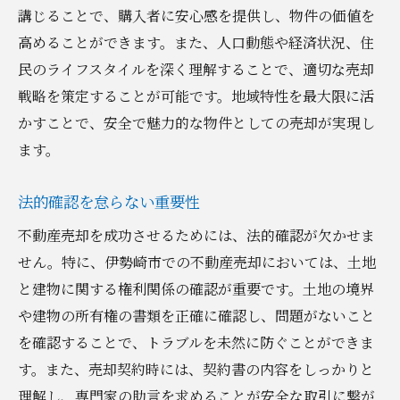
講じることで、購入者に安心感を提供し、物件の価値を
地元の専門家から得られる知見
高めることができます。また、人口動態や経済状況、住
信頼できる専門家との連携で不動産売却のリス
民のライフスタイルを深く理解することで、適切な売却
クを最小限に
戦略を策定することが可能です。地域特性を最大限に活
優れた不動産エージェントの選び方
かすことで、安全で魅力的な物件としての売却が実現し
法務専門家との連携のメリット
ます。
不動産会社の実績を確認する方法
コミュニケーションを円滑にするためのヒ
法的確認を怠らない重要性
ント
不動産売却を成功させるためには、法的確認が欠かせま
専門家のネットワークを活用する
せん。特に、伊勢崎市での不動産売却においては、土地
売却前の相談で得られる安心感
と建物に関する権利関係の確認が重要です。土地の境界
や建物の所有権の書類を正確に確認し、問題がないこと
群馬県伊勢崎市における不動産売却の戦略的ス
を確認することで、トラブルを未然に防ぐことができま
テップ
す。また、売却契約時には、契約書の内容をしっかりと
売却計画の立て方
理解し、専門家の助言を求めることが安全な取引に繋が