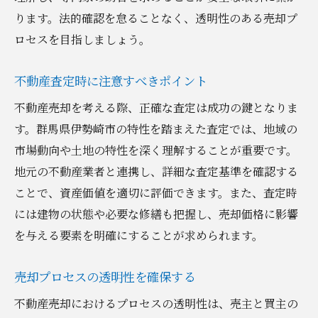
適正価格の設定方法
ります。法的確認を怠ることなく、透明性のある売却プ
効果的なマーケティング戦略
ロセスを目指しましょう。
購入希望者との交渉術
売却契約の締結ポイント
不動産査定時に注意すべきポイント
アフターケアの重要性
不動産売却を考える際、正確な査定は成功の鍵となりま
安全性を確保した不動産売却で資産価値を最大
す。群馬県伊勢崎市の特性を踏まえた査定では、地域の
化する方法
市場動向や土地の特性を深く理解することが重要です。
価値を引き上げるリフォーム戦略
地元の不動産業者と連携し、詳細な査定基準を確認する
ことで、資産価値を適切に評価できます。また、査定時
市場タイミングを見極める
には建物の状態や必要な修繕も把握し、売却価格に影響
購入希望者の信用調査
を与える要素を明確にすることが求められます。
契約時の注意点
税務対策を講じる
売却プロセスの透明性を確保する
売却後の資産管理
不動産売却におけるプロセスの透明性は、売主と買主の
安心して進める不動産売却のためのガイドと心