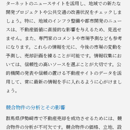
地域コミュニティとの連携の重要性
ターネットのニュースサイトを活用し、地域での新たな
地元イベントでのプロモーション効果
開発プロジェクトや公共交通の改善状況をチェックしま
しょう。特に、地域のインフラ整備や都市開発のニュー
不動産売却における地域のパートナーシッ
スは、不動産価値に直接的な影響を与えるため、見逃せ
プ
ません。また、専門家のコメントや市場予測なども参考
地元経済への貢献を通じた売却活動
になります。これらの情報を元に、今後の市場の変動を
地元の声を活かした売却戦略
予測し、売却計画を練ることが可能です。情報収集にお
不動産売却を成功に導く伊勢崎市特有の重要ポ
いては、信頼性の高いソースを選ぶことが大切です。公
イント
的機関の発表や信頼の置ける不動産サイトのデータを活
伊勢崎市特有の不動産トレンド
用して、常に最新の情報を手に入れるように心がけまし
地域住民のニーズを掴む方法
ょう。
成功事例から見る重要ポイント
競合物件の分析とその影響
地域の歴史と文化を活かす売却
重要ポイントを抑えることで得られる結果
群馬県伊勢崎市で不動産売却を成功させるためには、競
合物件の分析が不可欠です。競合物件の価格、立地、設
地域の重要インフラと不動産価値の関係