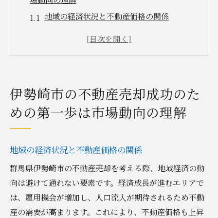
地域の経済状況と不動産価格の関係
伊勢崎市の人口動態と不動産需要の変化
過去の不動産取引データから見る市場の傾
向
最新の不動産市場ニュースを追う方法
伊勢崎市の不動産売却成功のた
競合物件の分析とその影響
めの第一歩は市場動向の理解
不動産エージェントが語る市場動向
売却のタイミング伊勢崎市で効果的な不動産売
却を実現する方法
地域の経済状況と不動産価格の関係
季節による売却タイミングの違い
群馬県伊勢崎市の不動産売却を考える際、地域経済の動
経済指標を活用した売却時期の見極め
向は避けて通れない要素です。経済成長が進むエリアで
不動産売却を急ぐべきケースと待つべきケ
は、雇用機会が増加し、人口流入が期待されるため不動
ース
産の需要が高まります。これにより、不動産価格も上昇