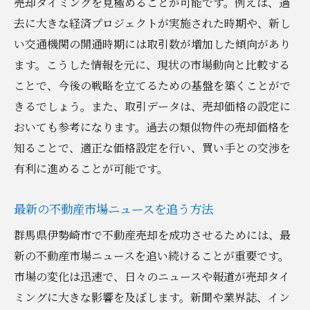
売却タイミングを見極めることが可能です。例えば、過
伊勢崎市特有の査定に影響する要因
去に大きな経済プロジェクトが実施された時期や、新し
信頼できる査定業者の選び方
い交通機関の開通時期には取引数が増加した傾向があり
最良の条件を引き出す伊勢崎市不動産売却のス
ます。こうした情報を元に、現状の市場動向と比較する
テップ
ことで、今後の戦略を立てるための基盤を築くことがで
売却プロセスの基本ステップ
きるでしょう。また、取引データは、売却価格の設定に
おいても参考になります。過去の類似物件の売却価格を
交渉を有利に進めるためのテクニック
知ることで、適正な価格設定を行い、買い手との交渉を
売主として知っておくべき法的手続き
有利に進めることが可能です。
契約締結までの流れとポイント
購入者に響く物件案内の作り方
最新の不動産市場ニュースを追う方法
最良の条件を引き出すための準備
群馬県伊勢崎市で不動産売却を成功させるためには、最
伊勢崎市での不動産売却成功を後押しする地元
新の不動産市場ニュースを追い続けることが重要です。
連携法
市場の変化は迅速で、日々のニュースや報道が売却タイ
地元の不動産ネットワークの活用法
ミングに大きな影響を及ぼします。新聞や業界誌、イン