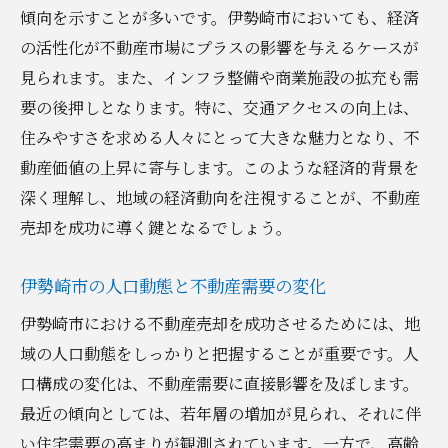
伊勢崎市での不動産売却に最適なシーズン
傾向を示すことが多いです。伊勢崎市においても、経済
の活性化が不動産市場にプラスの影響を与えるケースが
売主が知っておくべきタイミングのポイン
見られます。また、インフラ整備や商業施設の拡充も需
ト
要の後押しとなります。特に、交通アクセスの向上は、
市場とタイミングの相関関係を理解する
住みやすさを求める人々にとって大きな魅力となり、不
不動産売却におけるプロフェッショナルの視点
動産価値の上昇に寄与します。このような経済的背景を
伊勢崎市の事例
深く理解し、地域の経済動向を注視することが、不動産
伊勢崎市での成功事例から学ぶ
売却を成功に導く鍵となるでしょう。
プロが推奨する売却戦略の策定
不動産エージェントの役割と選び方
伊勢崎市の人口動態と不動産需要の変化
売却プロセスにおけるプロのサポート
伊勢崎市における不動産売却を成功させるためには、地
成功事例に基づく効果的な交渉技術
域の人口動態をしっかりと把握することが重要です。人
プロが語る伊勢崎市での売却のコツ
口構成の変化は、不動産需要に直接影響を及ぼします。
最近の傾向としては、若年層の増加が見られ、それに伴
地元の特性を活かした伊勢崎市での不動産売却
い住宅需要の高まりが観測されています。一方で、高齢
戦略