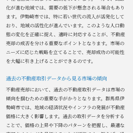
化が進む地域では、需要の低下が懸念される場合もあり
地域特性を活かしたマーケティング戦略
ます。伊勢崎市では、特に若い世代の流入が活発化して
伊勢崎市のコミュニティとその魅力
おり、地域の活性化が進んでいます。このような人口動
地元のイベントを活用したプロモーション
態の変化を正確に捉え、適時に対応することが、不動産
地域資源を最大限に活用する方法
売却の成否を分ける重要なポイントとなります。市場の
地元の不動産市場に精通したエージェント
ニーズに応じた戦略を立てることで、売却成功の可能性
の選び方
を大幅に引き上げることができるのです。
地元の特性を知るためのリサーチ方法
過去の不動産取引データから見る市場の傾向
査定ポイントを押さえた伊勢崎市の不動産売却
の秘訣
不動産売却において、過去の不動産取引データは市場の
伊勢崎市での不動産査定の基準
傾向を掴むための重要な手がかりとなります。群馬県伊
勢崎市では、地域の経済状況やインフラの発展が不動産
物件価値を高めるためのポイント
価格に大きく影響します。過去の取引データを分析する
プロの視点から見た正確な査定方法
ことで、価格の上昇や下降のパターンを把握し、最適な
査定時に確認すべき重要な項目