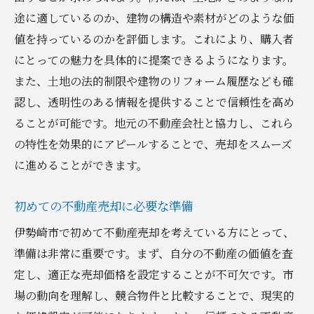
適切な契約締結のポイント
途に適しているのか、建物の構造や素材がどのような価
コミュニケーションが成功を左右する
値を持っているのかを評価します。これにより、購入者
長期的なパートナーシップの構築
にとっての魅力を具体的に提案できるようになります。
専門家のアドバイスを活かす
また、土地の法的制限や建物のリフォーム履歴なども確
認し、透明性のある情報を提供することで信頼性を高め
査定ポイントを理解し最良の売却価格を目指す
ることが可能です。地元の不動産会社と協力し、これら
正確な査定を受けるための準備
の特性を効果的にアピールすることで、売却をスムーズ
市場価格と査定価格の違いを理解する
に進めることができます。
査定基準と評価ポイントの解説
複数の査定結果を比較検討する方法
初めての不動産売却に必要な準備
適正価格設定の重要性
伊勢崎市で初めて不動産売却を考えている方にとって、
売却価格交渉のための準備
準備は非常に重要です。まず、自分の不動産の価値を査
不動産売却で成功するための多様な戦略を活用
定し、適正な売却価格を設定することが不可欠です。市
する方法
場の動向を理解し、競合物件と比較することで、現実的
ターゲット市場の明確化