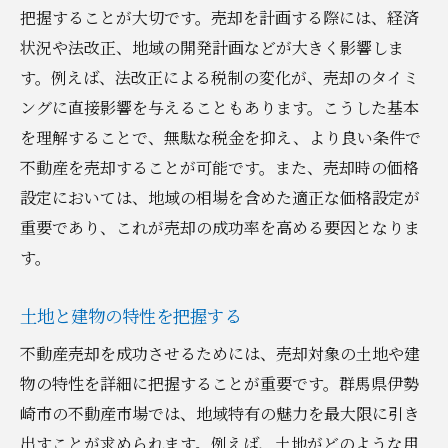
把握することが大切です。売却を計画する際には、経済
多様性を意識した交渉術
状況や法改正、地域の開発計画などが大きく影響しま
地元の買い手をターゲットにした売却方法
す。例えば、法改正による税制の変化が、売却のタイミ
伊勢崎市における不動産売却の最適なタイミン
ングに直接影響を与えることもあります。こうした基本
グを見極める
を理解することで、無駄な税金を抑え、より良い条件で
季節ごとの売却市場の変動
不動産を売却することが可能です。また、売却時の価格
経済状況が不動産売却に与える影響
設定においては、地域の相場を含めた適正な価格設定が
売却準備期間の計画の立て方
重要であり、これが売却の成功率を高める要因となりま
市場価格の変動を予測する方法
す。
購入意欲が高まる時期を狙う
土地と建物の特性を把握する
短期・長期の市場予測の活用
不動産売却を成功させるためには、売却対象の土地や建
信頼できる地元不動産会社と連携する重要性
物の特性を詳細に把握することが重要です。群馬県伊勢
良い不動産会社の選び方
崎市の不動産市場では、地域特有の魅力を最大限に引き
地元不動産会社が持つ情報力を活用
出すことが求められます。例えば、土地がどのような用