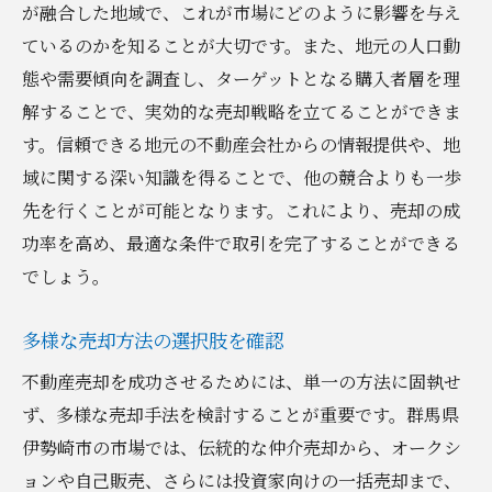
が融合した地域で、これが市場にどのように影響を与え
市場動向に対応した柔軟な戦略
ているのかを知ることが大切です。また、地元の人口動
地域特性を最大限に活かした不動産売却戦略の
態や需要傾向を調査し、ターゲットとなる購入者層を理
実践
解することで、実効的な売却戦略を立てることができま
地域の魅力を強調した販売
す。信頼できる地元の不動産会社からの情報提供や、地
ローカルネットワークを活用する
域に関する深い知識を得ることで、他の競合よりも一歩
地域イベントを活用した売出し
先を行くことが可能となります。これにより、売却の成
文化的背景を理解した販売戦略
功率を高め、最適な条件で取引を完了することができる
でしょう。
地域住民との信頼構築
地域特化型広告の効果的利用
多様な売却方法の選択肢を確認
不動産売却を成功させるためには、単一の方法に固執せ
ず、多様な売却手法を検討することが重要です。群馬県
伊勢崎市の市場では、伝統的な仲介売却から、オークシ
ョンや自己販売、さらには投資家向けの一括売却まで、