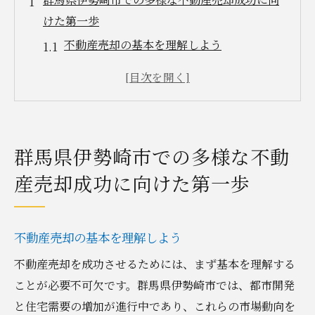
けた第一歩
不動産売却の基本を理解しよう
土地と建物の特性を把握する
初めての不動産売却に必要な準備
地元市場の特徴を知る重要性
多様な売却方法の選択肢を確認
群馬県伊勢崎市での多様な不動
成功事例から学ぶ売却ノウハウ
産売却成功に向けた第一歩
地域市場を活用した不動産売却がもたらす多様
性の力
地域特性を活かした売却戦略
不動産売却の基本を理解しよう
市場動向を踏まえた適切な価格設定
不動産売却を成功させるためには、まず基本を理解する
競争力を高めるためのプロモーション
ことが必要不可欠です。群馬県伊勢崎市では、都市開発
伊勢崎市の不動産需要の傾向
と住宅需要の増加が進行中であり、これらの市場動向を