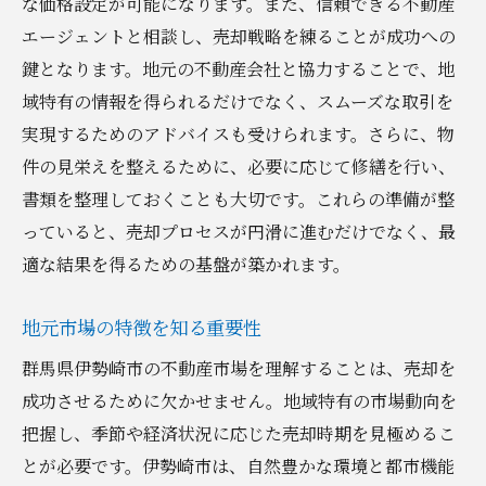
な価格設定が可能になります。また、信頼できる不動産
エージェントと相談し、売却戦略を練ることが成功への
宣伝方法の多様化で買い手を引き付ける
鍵となります。地元の不動産会社と協力することで、地
オンラインとオフラインのキャンペーン戦
域特有の情報を得られるだけでなく、スムーズな取引を
略
実現するためのアドバイスも受けられます。さらに、物
売却プロセスの最適化
件の見栄えを整えるために、必要に応じて修繕を行い、
柔軟な交渉で売却条件を調整
書類を整理しておくことも大切です。これらの準備が整
フィードバックを活かした戦略改善
っていると、売却プロセスが円滑に進むだけでなく、最
伊勢崎市の市場動向を把握し不動産売却を成功
適な結果を得るための基盤が築かれます。
に導く
最新の市場データを収集する方法
地元市場の特徴を知る重要性
地元の競合他社を分析する
群馬県伊勢崎市の不動産市場を理解することは、売却を
需要と供給のバランスを理解する
成功させるために欠かせません。地域特有の市場動向を
把握し、季節や経済状況に応じた売却時期を見極めるこ
市場予測を基にした売却プラン
とが必要です。伊勢崎市は、自然豊かな環境と都市機能
地域の開発計画が与える影響