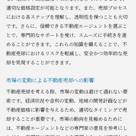
適切な価格設定が可能となります。また、売却プロセス
売却における個人情報の保護法
における各ステップを理解し、透明性を保つことも大切
物件見学時のセキュリティ対策
です。さらに、信頼できる不動産エージェントを選ぶこ
オンライン不動産取引における安全性の確
とで、専門的なサポートを受け、スムーズに手続きを進
保
めることができます。これらの知識を備えることで、不
契約時の重要書類の管理と保管方法
動産売却におけるリスクを軽減し、安全かつ効率的な売
セキュリティ対策としての技術的サポート
却を実現することができます。
活用
不動産売却後のセキュリティフォローアップ
市場の変動による不動産売却への影響
不動産売却に伴う法的問題の事前把握方法
不動産売却を考える際、市場の変動は避けて通れない要
売却に関連する法律の基本知識
素です。経済状況や金利の変動、地域の開発計画などが
不動産価格に影響を与えるため、適切なタイミングで売
不動産売買契約の法律的側面
却することが重要です。市場の動向を見極めるために
法的トラブルを防ぐための専門家の利用法
は、不動産エージェントなどの専門家の意見を参考にし
不動産売却における法的リスクの認識