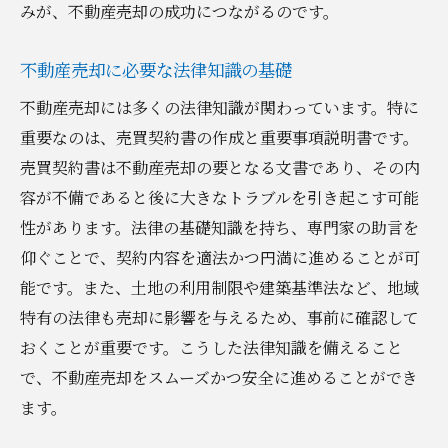
売却後の安心感を得るためのノウハウ
みが、不動産売却の成功につながるのです。
成功事例から学ぶ効果的な売却戦略
不動産売却に必要な法律知識の基礎
予期せぬトラブルを避けるための成功事例
不動産売却には多くの法律知識が関わっています。特に
不動産売却の成功事例としての実践的ステ
重要なのは、売買契約書の作成と重要事項説明書です。
ップ
売買契約書は不動産売却の要となる文書であり、その内
知識を活かした不動産売却の次のステージ
容が不備であると後に大きなトラブルを引き起こす可能
売却後の資金活用法と次の投資戦略
性があります。法律の基礎知識を持ち、専門家の助言を
不動産市場の動向を踏まえた次のステップ
仰ぐことで、契約内容を適法かつ円満に進めることが可
売却経験を活かした再投資プラン作成
能です。また、土地の利用制限や建築基準法など、地域
不動産売却後のライフプラン設計
特有の法律も売却に影響を与えるため、事前に確認して
市場分析を基にした不動産購入計画
おくことが重要です。こうした法律知識を備えること
で、不動産売却をスムーズかつ安全に進めることができ
売却経験者による次の不動産売買のトレン
ます。
ド