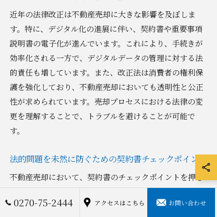
近年の法律改正は不動産売却に大きな影響を及ぼしま
す。特に、デジタル化の進展に伴い、契約書や重要事項
説明書の電子化が進んでいます。これにより、手続きが
効率化される一方で、デジタルデータの管理に対する法
的責任も増しています。また、改正法は消費者の権利保
護を強化しており、不動産売却においても透明性と公正
性が求められています。売却プロセスにおける法律の変
更を理解することで、トラブルを避けることが可能で
す。
法的問題を未然に防ぐための契約書チェックポイント
不動産売却において、契約書のチェックポイントを押さ
えることは非常に重要です。まず、契約書には売主と買
0270-75-2444
アクセスはこちら
お問い合わせ
主の基本情報を正確に記載することが求められます。ま