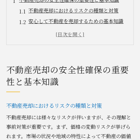
不動産売却におけるリスクの種類と対策
安心して不動産を売却するための基本知識
市場の変動による不動産売却への影響
売却プロセスの透明性を高める方法
不動産売却に必要な法律知識の基礎
セキュリティ対策のための事前準備
不動産売却の安全性確保の重要
信頼できる不動産エージェントの選び方
性と基本知識
優良エージェントの特徴と見極め方
不動産エージェントの信頼性を確認する方
法
不動産売却におけるリスクの種類と対策
不動産売却におけるエージェントの役割と
不動産売却には様々なリスクが伴いますが、その理解と
重要性
事前対策が重要です。まず、価格の変動リスクが挙げら
エージェントとの信頼関係を築くためのコ
れます。市場の状況や地域の特性によって不動産の価値