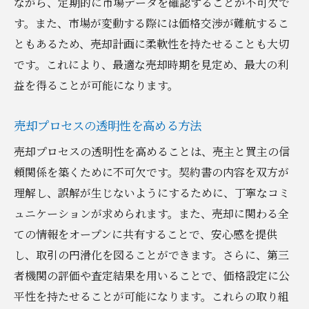
ながら、定期的に市場データを確認することが不可欠で
改正法による不動産売却への影響
す。また、市場が変動する際には価格交渉が難航するこ
法的問題を未然に防ぐための契約書チェッ
ともあるため、売却計画に柔軟性を持たせることも大切
クポイント
です。これにより、最適な売却時期を見定め、最大の利
税務の観点から見る不動産売却の準備
益を得ることが可能になります。
不動産売却に伴う税金の種類と仕組み
売却プロセスの透明性を高める方法
税務申告の手続きと注意点
節税対策としての不動産売却計画
売却プロセスの透明性を高めることは、売主と買主の信
頼関係を築くために不可欠です。契約書の内容を双方が
税務の専門家によるアドバイスの活用法
理解し、誤解が生じないようにするために、丁寧なコミ
税務視点での売却価格設定の重要性
ュニケーションが求められます。また、売却に関わる全
売却前に知っておきたい税制改正情報
ての情報をオープンに共有することで、安心感を提供
不動産売却の安心ステップ：成功事例に学ぶ
し、取引の円滑化を図ることができます。さらに、第三
成功した不動産売却事例の共通点
者機関の評価や査定結果を用いることで、価格設定に公
売却プロセスの成功を支える要因
平性を持たせることが可能になります。これらの取り組