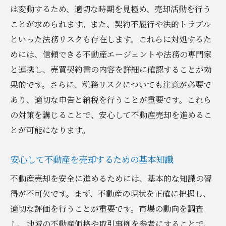
ミュニケーション
は変動するため、適切な時期を見極め、売却活動を行う
ことが求められます。また、契約不履行や法的トラブル
口コミと評価を活用したエージェント選び
といった法務リスクも存在します。これらに対処するた
のポイント
めには、信頼できる不動産エージェントや法務の専門家
契約前に確認すべき不動産エージェントの
と連携し、売買契約書の内容を詳細に確認することが効
資格
果的です。さらに、税務リスクについても注意が必要で
不動産売却のトラブルを未然に防ぐ方法
あり、適切な申告と納税を行うことが重要です。これら
トラブルを防ぐための売却計画の立て方
の対策を講じることで、安心して不動産売却を進めるこ
物件査定時に注意すべきポイント
とが可能になります。
売却契約書の読み方と注意点
トラブル事例から学ぶ不動産売却の教訓
安心して不動産を売却するための基本知識
トラブル発生時の迅速な対応法
不動産売却を安全に進めるためには、基本的な知識の習
不動産売却のトラブルを未然に防ぐリスク
得が不可欠です。まず、不動産の現状を正確に把握し、
管理
適切な評価を行うことが重要です。市場の動向を調査
し、地域の不動産価格や取引事例を参考にすることで、
売却プロセスで重視すべきセキュリティ対策