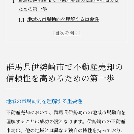
ための第一歩
地域の市場動向を理解する重要性
信頼できる不動産業者の選び方
過去の売却事例から学ぶ成功のポイント
法的手続きの流れを知る
売却目的を明確にする
群馬県伊勢崎市で不動産売却の
地元の信用を得るための活動
信頼性を高めるための第一歩
地域特性を活かした不動産売却のプロセスを解
明する
伊勢崎市の不動産市場の特徴
地域の市場動向を理解する重要性
地域特性を考慮した効果的な売却戦略
不動産売却において、群馬県伊勢崎市の地域市場動向を
売主に有利な市場環境を作るには
理解することは成功の鍵となります。伊勢崎市の不動産
地域イベントを活用した売却活動
市場は、他の地域とは異なる独自の特性を持っており、