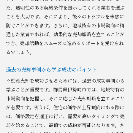
売却価格を左右する要因
た、透明性のある契約条件を提示してくれる業者を選ぶ
競合分析を活用した価格設定
ことも大切です。それにより、後々のトラブルを未然に
価格交渉のポイントと注意点
防ぐことができます。さらに、地域特有の市場動向に精
適正価格での早期売却のメリット
通した業者であれば、効果的な売却戦略を立てることが
価格設定時の心理的要素の考慮
でき、売却活動をスムーズに進めるサポートを受けられ
るでしょう。
売却活動の始め方: 地域に特化したアプローチを
探る
過去の売却事例から学ぶ成功のポイント
地域密着型広告の効果的な使い方
不動産売却を成功させるためには、過去の成功事例から
オープンハウスの計画
学ぶことが重要です。群馬県伊勢崎市では、地域特有の
地域イベントでの売却プロモーション
市場動向を把握し、それに応じた売却戦略を立てること
地元メディアとの連携方法
が必要です。例えば、住宅の価格が上昇傾向にある際に
口コミを利用した売却活動
は、価格設定を適正に行い、需要が高いタイミングで売
デジタルツールを活用した広報戦略
却を始めることで、高値での成約が可能となります。さ
安心して進める不動産売却: 専門的なアドバイス