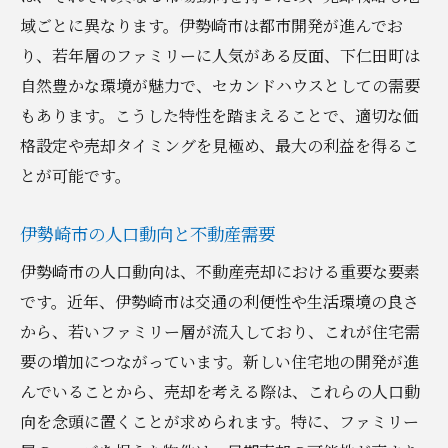
地元の不動産業者との連携強化
域ごとに異なります。伊勢崎市は都市開発が進んでお
情報収集で差をつける売却戦略
り、若年層のファミリーに人気がある反面、下仁田町は
自然豊かな環境が魅力で、セカンドハウスとしての需要
不動産売却のタイミングを見極めるためのプロ
もあります。こうした特性を踏まえることで、適切な価
のアドバイス
格設定や売却タイミングを見極め、最大の利益を得るこ
季節による市場の変動を把握する
とが可能です。
経済状況と不動産市場の関連性
プロの視点から見る売却のベストタイミン
伊勢崎市の人口動向と不動産需要
グ
伊勢崎市の人口動向は、不動産売却における重要な要素
購入者心理を理解した売却計画
です。近年、伊勢崎市は交通の利便性や生活環境の良さ
タイミングを逃さないための準備方法
から、若いファミリー層が流入しており、これが住宅需
市場分析による売却時期の見極め
要の増加につながっています。新しい住宅地の開発が進
地域特性を活かした伊勢崎市の不動産売却成功
んでいることから、売却を考える際は、これらの人口動
事例
向を念頭に置くことが求められます。特に、ファミリー