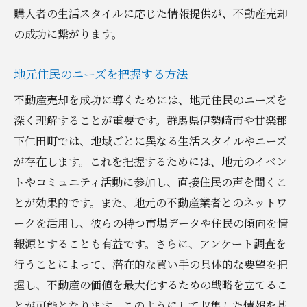
査定から売却完了までの流れを理解する
購入者の生活スタイルに応じた情報提供が、不動産売却
法律面で注意すべきポイント
の成功に繋がります。
市場調査をもとにした戦略的な売却計画
プロのサポートを受けて売却を成功させる
地元住民のニーズを把握する方法
売却後のフォローアップで信頼関係を築く
不動産売却を成功に導くためには、地元住民のニーズを
不動産売却を成功させるための市場価値の最大
深く理解することが重要です。群馬県伊勢崎市や甘楽郡
化方法
下仁田町では、地域ごとに異なる生活スタイルやニーズ
が存在します。これを把握するためには、地元のイベン
物件の魅力を引き出すためのリフォーム
トやコミュニティ活動に参加し、直接住民の声を聞くこ
競合物件との差別化ポイントを見つける
とが効果的です。また、地元の不動産業者とのネットワ
市場価値を高めるためのプロのアドバイス
ークを活用し、彼らの持つ市場データや住民の傾向を情
購入者の興味を引くためのプレゼンテーシ
報源とすることも有益です。さらに、アンケート調査を
ョン方法
行うことによって、潜在的な買い手の具体的な要望を把
不動産の価値を上げるための小さな工夫
握し、不動産の価値を最大化するための戦略を立てるこ
売却前に知っておきたい価格設定のテクニ
とが可能となります。このようにして収集した情報を基