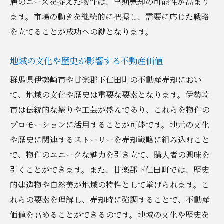
成功事例から学ぶ地域特性の活用法
層のニーズを捉えた物件は、早期売却の可能性が高まり
ます。市場の動きを継続的に把握し、需要に応じた戦略
地域住民の声を反映した売却戦略
を立てることが成功への鍵となります。
市場価値を最大化した事例の紹介
地元不動産業者との連携が成功を生む
地域の文化や歴史が影響する不動産価値
地域特有の魅力を伝える売却活動
群馬県伊勢崎市や甘楽郡下仁田町の不動産売却におい
不動産売却成功者の体験談
て、地域の文化や歴史は重要な要素となります。伊勢崎
甘楽郡下仁田町での最高条件での不動産売却を
市は伝統的な祭りや工芸が盛んであり、これらを物件の
実現する方法
プロモーションに活用することが可能です。地元の文化
地元特性を最大限に生かした売却テクニッ
や歴史に関連するストーリーを売却戦略に組み込むこと
ク
で、物件のユニークな魅力を引き立て、購入者の興味を
購入者に響く不動産魅力の伝え方
引くことができます。また、甘楽郡下仁田町では、歴史
不動産価値を向上させるリフォームのアイ
的建造物や自然美が地域の特性として挙げられます。こ
デア
れらの要素を理解し、売却時に強調することで、不動産
価値を高めることができるのです。地域の文化や歴史を
売却条件を有利にする価格設定