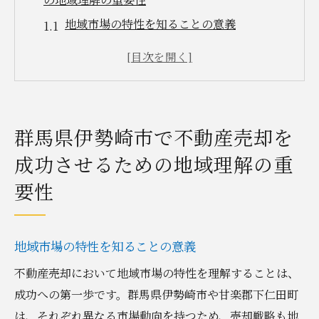
地域市場の特性を知ることの意義
伊勢崎市の人口動向と不動産需要
地域の文化や歴史が影響する不動産価値
近隣施設や交通アクセスが売却に与える影
響
群馬県伊勢崎市で不動産売却を
地元住民のニーズを把握する方法
成功させるための地域理解の重
地域の不動産トレンドを追い風に
要性
甘楽郡下仁田町での不動産売却市場動向を活か
す戦略
市場分析を活用した売却計画の立案
地域市場の特性を知ることの意義
周辺地域との価格比較で適正価格を設定
不動産売却において地域市場の特性を理解することは、
下仁田町の人口動向から見た需要予測
成功への第一歩です。群馬県伊勢崎市や甘楽郡下仁田町
売却時期と市場動向の関係を理解する
は、それぞれ異なる市場動向を持つため、売却戦略も地