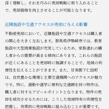
深く理解し、それを巧みに売却戦略に取り入れること
購入者の注目を集める広告戦略
で、売却価格を向上させることが可能となります。
地元業者との協力で売却を成功させる
地元の不動産会社との連携が売却成功に与える
近隣施設や交通アクセスが売却に与える影響
影響
不動産売却において、近隣施設や交通アクセスは購入者
信頼できる不動産会社の選び方
の関心を大きく左右します。群馬県伊勢崎市では、教育
地元業者との連携がもたらすメリット
施設や大型商業施設が充実しているため、家族連れの購
プロフェッショナルの意見を活かす方法
入者からの需要が高まる傾向にあります。これらの施設
不動産会社との関係構築の重要性
が近くにあることを売却時に強調することで、地域の利
売却プロセスを円滑に進める連携術
便性を伝えることができます。また、甘楽郡下仁田町
は、自然豊かな環境と主要交通機関へのアクセスが魅力
地元に精通した業者が提供する最新情報
です。特に、通勤や通学に便利な交通網を持つ物件は、
プロが教える伊勢崎市と甘楽郡下仁田町の不動
購入者に対するアピールポイントとなります。物件の売
産売却ステップ
却を成功させるためには、こうした地域特有の利便性を
売却手続きをスムーズに進めるための準備
把握し、効果的に売却戦略に組み込むことが重要です。