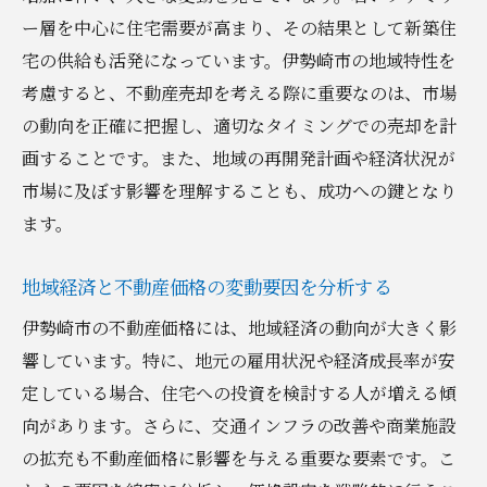
ターゲット顧客層のニーズを分析する
ー層を中心に住宅需要が高まり、その結果として新築住
売却活動のタイミングを最適化する手法
宅の供給も活発になっています。伊勢崎市の地域特性を
地域特性に応じたマーケティング戦略の策
考慮すると、不動産売却を考える際に重要なのは、市場
定
の動向を正確に把握し、適切なタイミングでの売却を計
競争優位性を高めるための差別化戦略
画することです。また、地域の再開発計画や経済状況が
効果的な販売促進活動の実施
市場に及ぼす影響を理解することも、成功への鍵となり
ます。
地域特性を理解し最高の条件で不動産を売却す
るためのヒント
地域経済と不動産価格の変動要因を分析する
地域の生活環境と利便性をアピールする
伊勢崎市の不動産価格には、地域経済の動向が大きく影
購入者の興味を引く魅力的なプロパティ紹
響しています。特に、地元の雇用状況や経済成長率が安
介法
定している場合、住宅への投資を検討する人が増える傾
住民の声を反映した売却ストーリーの構築
向があります。さらに、交通インフラの改善や商業施設
適切なネットワークを活用した売却活動
の拡充も不動産価格に影響を与える重要な要素です。こ
地域コミュニティの特性を活かしたプレゼ