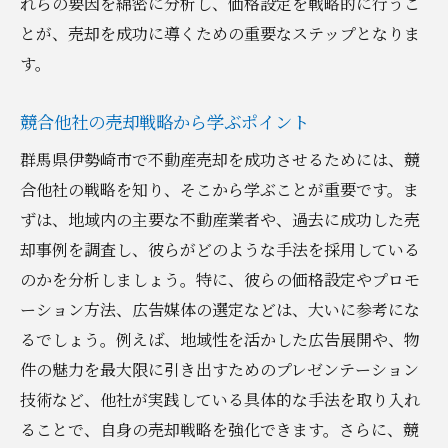
れらの要因を綿密に分析し、価格設定を戦略的に行うこ
ンテーション
とが、売却を成功に導くための重要なステップとなりま
購入希望者との信頼関係を築くコミュニケ
す。
ーション
不動産売却を成功させるための伊勢崎市の環境
競合他社の売却戦略から学ぶポイント
分析と市場予測
群馬県伊勢崎市で不動産売却を成功させるためには、競
地域経済の発展と不動産市場の将来性
合他社の戦略を知り、そこから学ぶことが重要です。ま
人口動態の変化と市場への影響
ずは、地域内の主要な不動産業者や、過去に成功した売
却事例を調査し、彼らがどのような手法を採用している
政府の政策や開発計画の影響を考える
のかを分析しましょう。特に、彼らの価格設定やプロモ
予測データを活用した売却戦略の調整
ーション方法、広告媒体の選定などは、大いに参考にな
市場予測に基づくリスク管理の手法
るでしょう。例えば、地域性を活かした広告展開や、物
環境変化に柔軟に対応するための準備
件の魅力を最大限に引き出すためのプレゼンテーション
伊勢崎市での不動産売却をスムーズに進めるた
技術など、他社が実践している具体的な手法を取り入れ
めの具体的な戦略
ることで、自身の売却戦略を強化できます。さらに、競