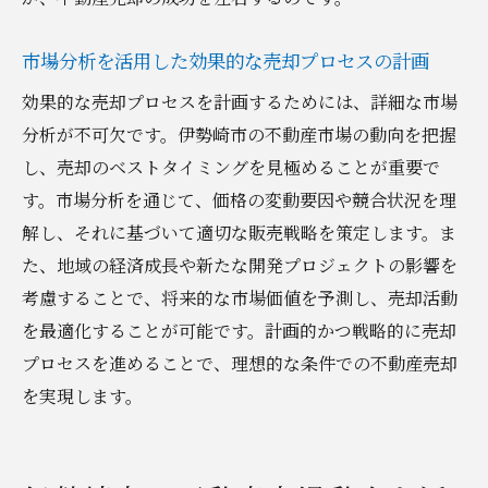
伊勢崎市の不動産売却で高値を狙うための戦略
市場分析を活用した効果的な売却プロセスの計画
的アプローチ
高い市場価値を引き出すためのリノベーシ
効果的な売却プロセスを計画するためには、詳細な市場
ョン
分析が不可欠です。伊勢崎市の不動産市場の動向を把握
し、売却のベストタイミングを見極めることが重要で
希少性を持たせるユニークな物件のプロモ
す。市場分析を通じて、価格の変動要因や競合状況を理
ーション
解し、それに基づいて適切な販売戦略を策定します。ま
ターゲット市場に合わせた価格の見直し
た、地域の経済成長や新たな開発プロジェクトの影響を
高価値を演出するためのステージングテク
考慮することで、将来的な市場価値を予測し、売却活動
ニック
を最適化することが可能です。計画的かつ戦略的に売却
購入者の感情に訴える販売アプローチ
プロセスを進めることで、理想的な条件での不動産売却
市場のピークを狙った売却時期の選定
を実現します。