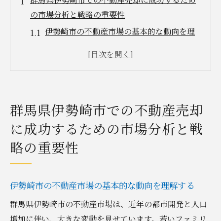
の市場分析と戦略の重要性
伊勢崎市の不動産市場の基本的な動向を理
解する
地域経済と不動産価格の変動要因を分析す
る
競合他社の売却戦略から学ぶポイント
群馬県伊勢崎市での不動産売却
不動産売却に影響を与える外部環境の考慮
に成功するための市場分析と戦
データに基づく戦略的な価格設定の方法
略の重要性
市場分析を活用した効果的な売却プロセス
の計画
伊勢崎市の不動産市場動向を活用した効果的な
伊勢崎市の不動産市場の基本的な動向を理解する
売却戦略の構築法
群馬県伊勢崎市の不動産市場は、近年の都市開発と人口
最新の不動産トレンドを把握する
増加に伴い、大きな変動を見せています。若いファミリ