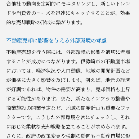
売却プロセスを効率化するステップ
合他社の動向を定期的にモニタリングし、新しいトレン
法律や規制に準拠した取引の進め方
ドや消費者のニーズを迅速にキャッチすることが、効果
プロフェッショナルな不動産エージェント
的な売却戦略の形成に繋がります。
の選び方
不動産売却に影響を与える外部環境の考慮
文書管理と行政手続きをスムーズに行う方
法
不動産売却を行う際には、外部環境の影響を適切に考慮
することが成功につながります。伊勢崎市の不動産市場
購入希望者との交渉術と合意形成
においては、経済状況や人口動態、地域の開発計画など
売却完了後のフォローアップ戦略
が価格に大きく影響を及ぼします。例えば、地元の経済
成功する不動産売却のために知っておくべき伊
が好調であれば、物件の需要が高まり、売却価格も上昇
勢崎市の市場特性
する可能性があります。また、新たなインフラの整備や
地域の住宅ニーズと供給のバランス
商業施設の開業予定など、地域の開発計画も重要なファ
不動産価値を左右する地域の特色
クターです。こうした外部環境を常にチェックし、それ
地元ならではの購入者の動機を理解する
に応じた柔軟な売却戦略を立てることが求められます。
競争市場におけるポジショニング戦略
さらに、政府の政策変更や税制の動向も不動産市場に影