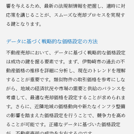
市場特性に応じたプロモーションの工夫
響を与えるため、最新の法規制情報を把握し、適時に対
応策を講じることが、スムーズな売却プロセスを実現す
地域の新興エリアや開発プロジェクトの影
る鍵となります。
響
地元の特性を活かす伊勢崎市での不動産売却の
データに基づく戦略的な価格設定の方法
ポイント
不動産売却において、データに基づく戦略的な価格設定
地域の歴史と文化を活かした物件紹介
は成功の鍵を握る要素です。まず、伊勢崎市の過去の不
地元住民とのネットワークを活用した情報
動産価格の推移を詳細に分析し、現在のトレンドを理解
収集
することが重要です。類似物件の取引価格を参考にしな
地域イベントを活用したプロモーション活
がら、地域の経済状況や市場の需要と供給のバランスを
動
考慮して、最適な売却価格を設定することが求められま
ローカルメディアを活用した宣伝戦略
す。さらに、近隣地域の価格動向や新たなインフラ整備
地元の特産品や特色を活かした販売促進
の影響を踏まえた価格設定を行うことで、競争力を高め
住環境の魅力を伝えるためのビジュアル戦
ることが可能です。正確なデータに基づいた価格設定
略
が、不動産売却の成功を左右するのです。