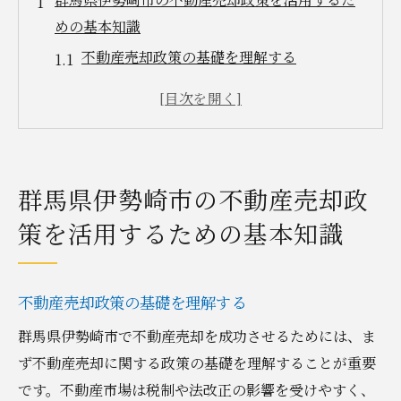
めの基本知識
不動産売却政策の基礎を理解する
政策利用で得られるメリット
伊勢崎市の不動産市場の現状分析
政策に基づいた売却計画の立て方
地域特有の売却手続きに関する注意点
群馬県伊勢崎市の不動産売却政
政策変更への対応方法
策を活用するための基本知識
不動産売却における政策の重要性と地域特性の
理解
地域特性が売却に与える影響
不動産売却政策の基礎を理解する
政策が不動産市場に与える役割
群馬県伊勢崎市で不動産売却を成功させるためには、ま
伊勢崎市の特性を活かした売却戦略
ず不動産売却に関する政策の基礎を理解することが重要
市場分析による政策活用方法
です。不動産市場は税制や法改正の影響を受けやすく、