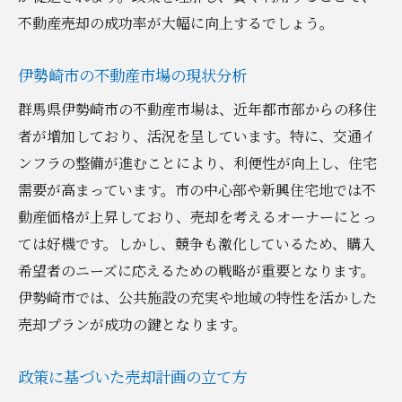
競争力のある物件価値の見極め方
不動産売却の成功率が大幅に向上するでしょう。
政策を考慮した市場価値の分析
不動産価値を上げるためのリフォーム提案
伊勢崎市の不動産市場の現状分析
戦略的な売却プロモーションの方法
群馬県伊勢崎市の不動産市場は、近年都市部からの移住
価格交渉における戦略的アプローチ
者が増加しており、活況を呈しています。特に、交通イ
専門家のアドバイスで不動産売却を最適化する
ンフラの整備が進むことにより、利便性が向上し、住宅
方法
需要が高まっています。市の中心部や新興住宅地では不
不動産専門家に相談するメリット
動産価格が上昇しており、売却を考えるオーナーにとっ
ては好機です。しかし、競争も激化しているため、購入
不動産エージェントの選び方
希望者のニーズに応えるための戦略が重要となります。
専門家の視点から見た売却戦略
伊勢崎市では、公共施設の充実や地域の特性を活かした
政策変更時のプロのアドバイス活用法
売却プランが成功の鍵となります。
専門家による価格設定の助言
売却プロセスにおける専門サポート
政策に基づいた売却計画の立て方
地元市場と政策の相乗効果で不動産売却を有利