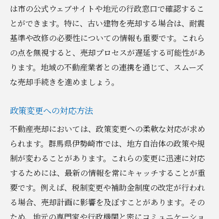
地域ニーズに応じた価格提案
は市の公式ウェブサイトや地元の行政窓口で確認するこ
とができます。特に、古い建物を売却する場合は、耐震
価格設定の成功事例から学ぶ
基準や改修の必要性についての情報も重要です。これら
政策を活用した伊勢崎市での不動産売却成功事
の点を無視すると、売却プロセスが遅延する可能性があ
例
ります。地域の不動産業者との連携を通じて、スムーズ
政策活用で成功した売却事例
な売却手続きを進めましょう。
実際の売却プロセスの紹介
政策が強みとなった売却例
政策変更への対応方法
成功事例から学ぶ政策活用法
不動産売却においては、政策変更への柔軟な対応が求め
地域特性を活かした成功談
られます。群馬県伊勢崎市では、地方自治体の政策や規
政策を活用した市場価値向上の実例
制が変わることがあります。これらの変更に迅速に対応
するためには、最新の情報を常にキャッチすることが重
要です。例えば、税制変更や補助金制度の改定が行われ
る場合、売却計画に影響を及ぼすことがあります。その
ため、地元の専門家や行政機関と密にコミュニケーショ