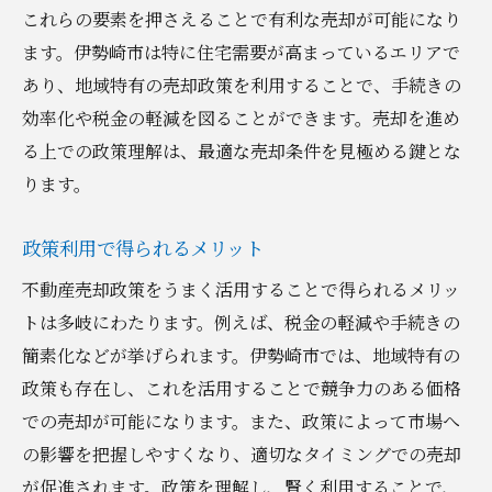
これらの要素を押さえることで有利な売却が可能になり
政策が価格設定に与える影響
ます。伊勢崎市は特に住宅需要が高まっているエリアで
地域特有の政策を活かすポイント
あり、地域特有の売却政策を利用することで、手続きの
伊勢崎市での不動産売却成功のためのタイミン
効率化や税金の軽減を図ることができます。売却を進め
グの見極め方
る上での政策理解は、最適な売却条件を見極める鍵とな
最適な売却タイミングの見つけ方
ります。
経済動向を考慮した売却タイミング
季節による売却時期の違い
政策利用で得られるメリット
政策変更と売却タイミングの関係
不動産売却政策をうまく活用することで得られるメリッ
市場動向を踏まえたタイミング調整
トは多岐にわたります。例えば、税金の軽減や手続きの
売却価値を最大化する時期選び
簡素化などが挙げられます。伊勢崎市では、地域特有の
政策も存在し、これを活用することで競争力のある価格
市場価値を最大化するための伊勢崎市の不動産
での売却が可能になります。また、政策によって市場へ
売却戦略
の影響を把握しやすくなり、適切なタイミングでの売却
市場調査による価格設定の重要性
が促進されます。政策を理解し、賢く利用することで、