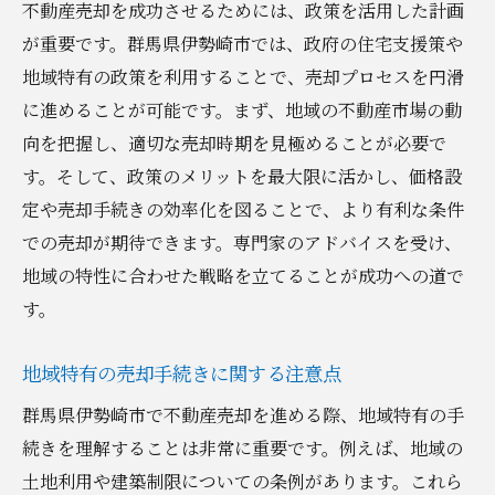
不動産売却を成功させるためには、政策を活用した計画
に進める
が重要です。群馬県伊勢崎市では、政府の住宅支援策や
地元市場の動向を把握する方法
地域特有の政策を利用することで、売却プロセスを円滑
政策が地元市場に与える影響
に進めることが可能です。まず、地域の不動産市場の動
地域密着型戦略のメリット
向を把握し、適切な売却時期を見極めることが必要で
す。そして、政策のメリットを最大限に活かし、価格設
政策支援を活かした売却促進法
定や売却手続きの効率化を図ることで、より有利な条件
地元特性を活かした売却手法
での売却が期待できます。専門家のアドバイスを受け、
市場と政策の連携による売却成功事例
地域の特性に合わせた戦略を立てることが成功への道で
伊勢崎市の特性を活かした不動産売却の価格設
す。
定のポイント
地域特性を考慮した価格設定
地域特有の売却手続きに関する注意点
市場価格と政策を反映した適正価格
群馬県伊勢崎市で不動産売却を進める際、地域特有の手
競争力を高めるための価格調整
続きを理解することは非常に重要です。例えば、地域の
政策変動を考えた価格戦略
土地利用や建築制限についての条例があります。これら