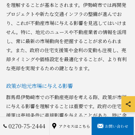
を理解することが基本とされます。伊勢崎市では再開発
プロジェクトや新たな交通インフラの整備が進んでお
り、これが不動産市場に与える影響を見逃してはいけま
せん。特に、地元のニュースや不動産業者の情報を活用
し、常に最新の市場動向を把握することが求められま
す。また、政府の住宅支援策や金利の変動も注視し、売
却タイミングや価格設定を最適化することが、より有利
な売却を実現するための鍵となります。
政策が地元市場に与える影響
群馬県伊勢崎市での不動産売却を考える際、政策が市場
に与える影響を理解することは重要です。政府の住宅支
援策は売却条件に直接影響を与えることがあり、特に金
利の変動は購入者の購買意欲に大きく関係します。例え
0270-75-2444
アクセスはこちら
お問い合わせ
ば、伊勢崎市においては、地域の発展計画や新たなイン