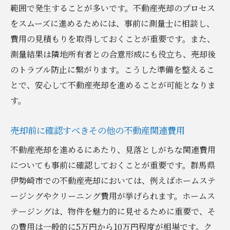
チ
範囲で発生することが多いです。不動産売却のプロセス
効率的な売却を実現するための地域資源の
をスムーズに進めるためには、事前に測量士に相談し、
活用
費用の見積もりを取得しておくことが重要です。また、
特有の税制への対応策とその効果
測量結果は隣地所有者との合意形成にも役立ち、売却後
のトラブル防止に繋がります。こうした準備を整えるこ
地域住民のニーズを取り入れた売却手法
とで、安心して不動産売却を進めることが可能となりま
伊勢崎市での売却事例から学ぶ成功の鍵
す。
実践的アドバイスで不動産売却をスムーズに進
めるためのポイント
売却前に確認すべきその他の不動産関連費用
不動産売却を成功させるための実践的なス
不動産売却を進めるにあたり、見落としがちな関連費用
テップ
についても事前に確認しておくことが重要です。群馬県
プロのアドバイスを受ける際のポイント
伊勢崎市での不動産売却においては、例えばホームステ
売却計画を確実に進めるための時間管理術
ージングやクリーニング費用が挙げられます。ホームス
売却プロセスを円滑に進めるためのコミュ
テージングは、物件を魅力的に見せるために重要で、そ
ニケーション術
の費用は一般的に5万円から10万円程度が相場です。ク