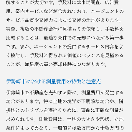
解することが大切です。手数料には市場調査、広告費
税金計算の誤りが招くリスクとは
用、案内サービスなどが含まれており、エージェントの
税金計算をスムーズに進めるためのポイン
サービス品質や交渉力によって交渉の余地があります。
ト
実際、複数の不動産会社に見積もりを依頼し、手数料を
比較することは、最適な条件での売却につながる第一歩
正確な税金計算をサポートする専門家の役
です。また、エージェントの提供するサービス内容をよ
割
く検討し、手数料と得られる価値のバランスを見極める
税金関連書類の整備とその重要性
ことが、満足度の高い売却体験につながります。
税金計算の効率化を図るためのツールの活
用
伊勢崎市における測量費用の特徴と注意点
予想外の出費を抑えるための事前準備
伊勢崎市で不動産を売却する際に、測量費用が発生する
地域特有の税制を考慮した伊勢崎市での効率的
場合があります。特に土地の境界が不明確な場合や、隣
な売却手法
接地とのトラブルを避けるために、事前に正確な測量が
伊勢崎市で考慮すべき税制の特徴
求められます。測量費用は、土地の大きさや形状、立地
地域特有の税制を活用するためのアプロー
条件によって異なり、一般的には数万円から十数万円の