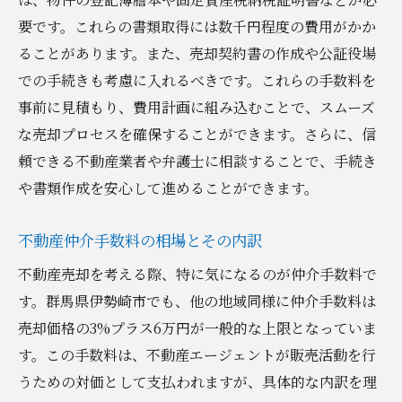
地域特化型の市場分析による精度の高い売
要です。これらの書類取得には数千円程度の費用がかか
却戦略
ることがあります。また、売却契約書の作成や公証役場
賢く売却するための基礎知識最大の利益を得る
での手続きも考慮に入れるべきです。これらの手数料を
方法
事前に見積もり、費用計画に組み込むことで、スムーズ
な売却プロセスを確保することができます。さらに、信
不動産売却の成功に必要な基礎知識とは
頼できる不動産業者や弁護士に相談することで、手続き
売却プロセスを理解することの重要性
や書類作成を安心して進めることができます。
最大利益を追求するための価格交渉術
伊勢崎市での売却経験を活かした成功事例
不動産仲介手数料の相場とその内訳
利益を最大化するためのリノベーションの
不動産売却を考える際、特に気になるのが仲介手数料で
検討
す。群馬県伊勢崎市でも、他の地域同様に仲介手数料は
地域特性を考慮した効果的なマーケティン
売却価格の3%プラス6万円が一般的な上限となっていま
グ戦略
す。この手数料は、不動産エージェントが販売活動を行
予期せぬ出費を避けるための不動産売却におけ
うための対価として支払われますが、具体的な内訳を理
る税金計算の重要性