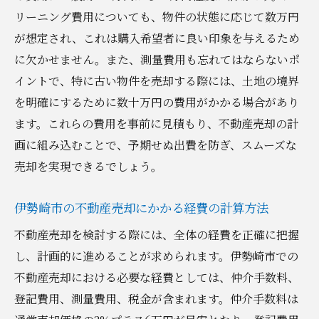
実際の売却経験から得た教訓とアドバイス
リーニング費用についても、物件の状態に応じて数万円
不動産売却の成功を支える強力なサポート
が想定され、これは購入希望者に良い印象を与えるため
体制
に欠かせません。また、測量費用も忘れてはならないポ
イントで、特に古い物件を売却する際には、土地の境界
伊勢崎市で不動産を売却する際の最新市場動向
を明確にするために数十万円の費用がかかる場合があり
とその影響
ます。これらの費用を事前に見積もり、不動産売却の計
伊勢崎市の最新の不動産市場動向を把握す
画に組み込むことで、予期せぬ出費を防ぎ、スムーズな
る方法
売却を実現できるでしょう。
市場動向が売却に与える影響の理解
動向に応じた売却戦略の調整法
伊勢崎市の不動産売却にかかる経費の計算方法
不動産市場の変化に対する柔軟な対応術
不動産売却を検討する際には、全体の経費を正確に把握
最新の動向を活かした売却事例とその結果
し、計画的に進めることが求められます。伊勢崎市での
市場動向を背景にした今後の不動産売却予
不動産売却における必要な経費としては、仲介手数料、
測
登記費用、測量費用、税金が含まれます。仲介手数料は