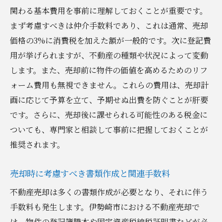
その役割
関わる基本費用を事前に理解しておくことが重要です。
不動産売却に関する主要な税金とその概要
まず考慮すべきは仲介手数料であり、これは通常、売却
売却益に対する税金対策の基本戦略
価格の3%に消費税を加えた額が一般的です。次に登記費
伊勢崎市で適用される特例措置と税制優遇
用が挙げられますが、不動産の種類や状況によって変動
税金を抑えるための効果的な計画立案方法
します。また、売却前に物件の価値を高めるためのリフ
ォーム費用も無視できません。これらの費用は、売却計
不動産専門家による税金相談の重要性
画に応じて予算を立て、予期せぬ出費を防ぐことが肝要
群馬県伊勢崎市の不動産売却における市場動向
です。さらに、売却後に課せられる可能性のある税金に
を踏まえた費用対策
ついても、専門家と相談して事前に把握しておくことが
最新の市場動向と不動産価格の変化に注目
推奨されます。
市場動向に基づく売却タイミングの選び方
伊勢崎市の不動産市場特有の傾向と対策
売却時に考慮すべき書類作成と関連手数料
売却競争力を高めるための費用削減ポイン
不動産売却は多くの書類作成が必要となり、それに伴う
ト
手数料も発生します。伊勢崎市における不動産売却で
市場動向を活かした価格設定のアプローチ
は、物件の登記簿謄本や固定資産税納税証明書などが必