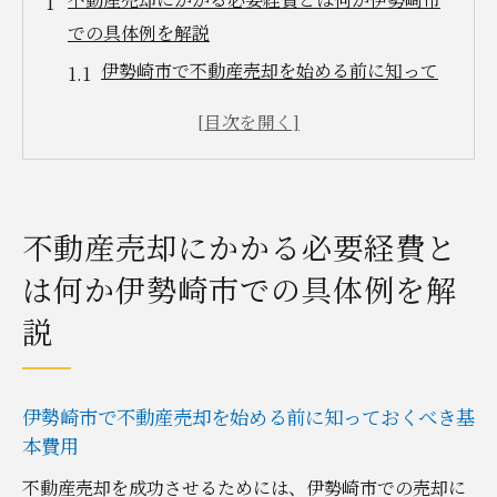
での具体例を解説
伊勢崎市で不動産売却を始める前に知って
おくべき基本費用
売却時に考慮すべき書類作成と関連手数料
不動産仲介手数料の相場とその内訳
伊勢崎市における測量費用の特徴と注意点
不動産売却にかかる必要経費と
売却前に確認すべきその他の不動産関連費
は何か伊勢崎市での具体例を解
用
説
伊勢崎市の不動産売却にかかる経費の計算
方法
売却手続きで発生する手数料と税金の種類と対
伊勢崎市で不動産売却を始める前に知っておくべき基
策
本費用
不動産売却における主要な手数料の種類と
不動産売却を成功させるためには、伊勢崎市での売却に