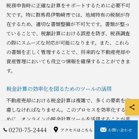
税務申告時に正確な計算をサポートするために必要不可
欠です。特に群馬県伊勢崎市では、地域特有の税制が存
在するため、適切な書類整備が不可欠です。書類が整っ
ていることで、税額計算における誤差を防ぎ、税務調査
の際にスムーズな対応が可能になります。また、これら
の書類を正しく管理することで、将来的な不動産売却や
資産管理においても役立つ情報を確保することができま
す。
税金計算の効率化を図るためのツールの活用
不動産売却における税金計算は複雑で、多くの要素を考
慮しなければなりません。このプロセスを効率化するた
めに、オンラインの税金計算ツールを活用することが非
常に効果的です。特に群馬県伊勢崎市での不動産売却に
0270-75-2444
アクセスはこちら
お問い合わせ
おいては、地域特有の税制に対応したツールが便利で