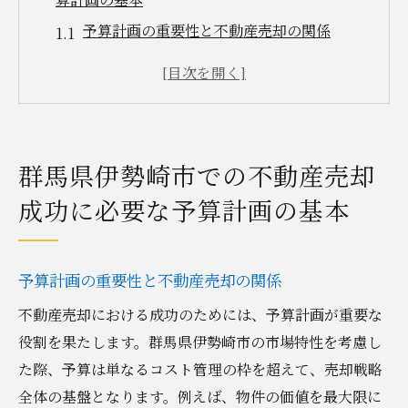
予算計画の重要性と不動産売却の関係
地域特性を反映した予算編成のポイント
市場調査を基にした資金計画の策定法
初期費用の見積もりと資金調達方法
売却プロセスにおける費用管理の実践
群馬県伊勢崎市での不動産売却
計画的予算管理で利益を上げる方法
成功に必要な予算計画の基本
地域特性を活かした群馬県伊勢崎市の不動産売
却予算管理術
伊勢崎市の不動産市場の特徴を理解する
予算計画の重要性と不動産売却の関係
地域特性を活かした効果的な広告戦略
不動産売却における成功のためには、予算計画が重要な
地域の平均価格と売却予算の比較分析
役割を果たします。群馬県伊勢崎市の市場特性を考慮し
地元の不動産業者との協力による予算管理
た際、予算は単なるコスト管理の枠を超えて、売却戦略
全体の基盤となります。例えば、物件の価値を最大限に
地域特有の需要に応じた柔軟な予算設定