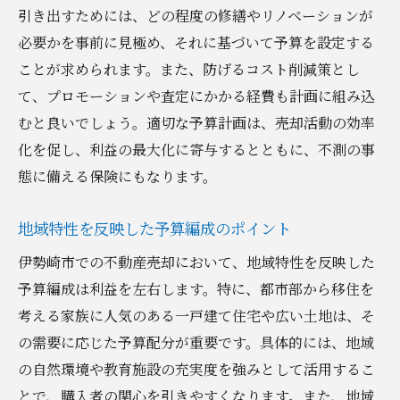
引き出すためには、どの程度の修繕やリノベーションが
地域の住宅トレンドを活用した費用削減術
必要かを事前に見極め、それに基づいて予算を設定する
市場動向を把握して群馬県伊勢崎市での不動産
ことが求められます。また、防げるコスト削減策とし
売却を成功させる方法
て、プロモーションや査定にかかる経費も計画に組み込
最新の市場動向を把握するための情報収集
むと良いでしょう。適切な予算計画は、売却活動の効率
法
化を促し、利益の最大化に寄与するとともに、不測の事
市場分析に基づく戦略的販売プランの策定
態に備える保険にもなります。
需要と供給のバランスを見据えた価格設定
市場変化に対応した柔軟な売却戦略の見直
地域特性を反映した予算編成のポイント
し
伊勢崎市での不動産売却において、地域特性を反映した
地域の専門家による市場予測活用法
予算編成は利益を左右します。特に、都市部から移住を
市場トレンドを捉えた広告とプロモーショ
考える家族に人気のある一戸建て住宅や広い土地は、そ
ン
の需要に応じた予算配分が重要です。具体的には、地域
の自然環境や教育施設の充実度を強みとして活用するこ
不動産売却のタイミングを見極める群馬県伊勢
とで、購入者の関心を引きやすくなります。また、地域
崎市での戦略