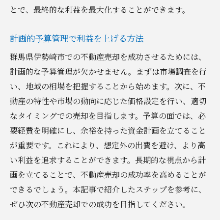
予算に影響する主要な費用項目の理解
とで、最終的な利益を最大化することができます。
売却前後のライフスタイルに合わせた予算
設定
計画的予算管理で利益を上げる方法
予算に対するリスク管理とその対応法
群馬県伊勢崎市での不動産売却を成功させるためには、
予算の柔軟な見直しと再調整の重要性
計画的な予算管理が欠かせません。まずは市場調査を行
実績に基づく予算管理の成功事例
い、地域の相場を把握することから始めます。次に、不
動産の特性や市場の動向に応じた価格設定を行い、適切
なタイミングでの売却を目指します。予算の面では、必
要経費を明確にし、余裕を持った資金計画を立てること
が重要です。これにより、想定外の出費を避け、より高
い利益を追求することができます。長期的な視点から計
画を立てることで、不動産売却の成功率を高めることが
できるでしょう。本記事で紹介したステップを参考に、
ぜひ次の不動産売却での成功を目指してください。