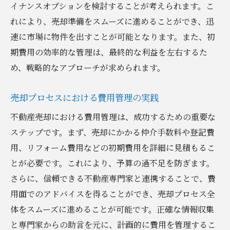
イナンスオプションを検討することが考えられます。こ
効果的な情報収集で群馬県伊勢崎市での不動産
れにより、売却準備をスムーズに進めることができ、迅
売却を成功させる
速に市場に物件を出すことが可能となります。また、初
市場調査における信頼できる情報源
期費用の効率的な管理は、最終的な利益を左右するた
オンラインとオフラインの情報収集テクニ
め、戦略的なアプローチが求められます。
ック
ネットワークを活用した地域情報の収集
売却プロセスにおける費用管理の実践
デジタルツールを使った情報の整理と分析
不動産売却における費用管理は、成功するための重要な
不動産業者との連携による情報共有
ステップです。まず、売却にかかる仲介手数料や登記費
用、リフォーム費用などの初期費用を詳細に見積もるこ
最新情報を基にした戦略的売却プランニン
とが必要です。これにより、予算の過不足を防ぎます。
グ
さらに、信頼できる不動産専門家と連携することで、費
群馬県伊勢崎市での不動産売却時に知っておく
用面でのアドバイスを得ることができ、売却プロセス全
べき予算管理法
体をスムーズに進めることが可能です。正確な情報収集
予算超過を防ぐための費用管理のコツ
と専門家からの助言を元に、計画的に費用を管理するこ