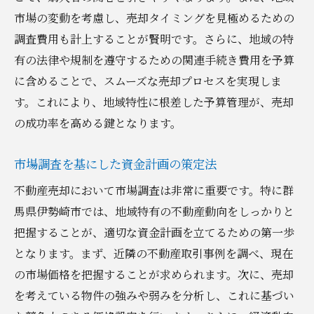
市場の変動を考慮し、売却タイミングを見極めるための
売却時期を決定するための重要な要素
調査費用も計上することが賢明です。さらに、地域の特
季節ごとの市場動向と売却効果の比較
有の法律や規制を遵守するための関連手続き費用を予算
経済状況を考慮した最適な売却タイミング
に含めることで、スムーズな売却プロセスを実現しま
イベントや地域行事を活用した売却戦略
す。これにより、地域特性に根差した予算管理が、売却
売却時期変更のリスク管理と対応策
の成功率を高める鍵となります。
専門家のアドバイスを受けた適切な時期選
定
市場調査を基にした資金計画の策定法
群馬県伊勢崎市での不動産売却における適切な
不動産売却において市場調査は非常に重要です。特に群
価格設定のポイント
馬県伊勢崎市では、地域特有の不動産動向をしっかりと
市場価値を正確に評価するための方法
把握することが、適切な資金計画を立てるための第一歩
となります。まず、近隣の不動産取引事例を調べ、現在
地域特性を反映した価格設定の基本原則
の市場価格を把握することが求められます。次に、売却
競合物件との価格比較による適正価格の導
を考えている物件の強みや弱みを分析し、これに基づい
出