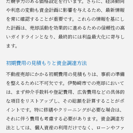
た競争力のある価格設定を行います。さらに、経済動向
プロの査定を活用した信頼性の高い価格決
や利息の変動も資金計画に影響を与えるため、最新情報
定
を常に確認することが重要です。これらの情報を基にし
価格設定における心理的要因の考慮
た計画は、売却活動を効果的に進めるための信頼性の高
価格交渉を有利に進めるための準備
いガイドラインとなり、最終的には利益最大化に寄与し
利益を最大化するための群馬県伊勢崎市での不
ます。
動産売却ステップ
事前準備としての物件状態の改善
初期費用の見積もりと資金調達方法
売却プロセスにおける効率的な経費管理
不動産売却にかかる初期費用の見積もりは、事前の準備
適切なマーケティング戦略で買い手を引き
を整えるために不可欠です。伊勢崎市での売却において
つける
は、まず仲介手数料や登記費用、広告費用などの具体的
な項目をリストアップし、その総額を計算することがポ
コストパフォーマンスを考慮した修繕と改
イントです。特に修繕やクリーニングが必要な場合は、
修
それに伴う費用も考慮する必要があります。資金調達方
交渉術で売却価格を最大化する方法
法としては、個人資産の利用だけでなく、ローンやファ
売却後の税金対策と資産運用プラン