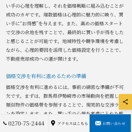
い手の心理を理解し、それを価格戦略に組み込むことが
成功のカギです。端数価格は心理的に魅力的に映り、買
い手に“お得感”を与えます。また、高めの価格スタート
で交渉の余地を残すことで、最終的に買い手が得をした
と感じることが可能です。地域特性や競争環境を考慮し
ながら、心理的要因を活用した価格設定を行うことで、
不動産売却成功への道が開けます。
価格交渉を有利に進めるための準備
価格交渉を有利に進めるには、事前の綿密な準備が不可
欠です。まずは、群馬県伊勢崎市の市場動向を把握し、
類似物件の価格帯を参照することで、現実的な交渉ライ
ンを設定します。また、買い手の心理を考慮に入れた戦
0270-75-2444
略を練ることで、交渉を優位に進めることが可能です。
アクセスはこちら
お問い合わせ
たとえば、価格の一部を譲る代わりに他の条件を引き出